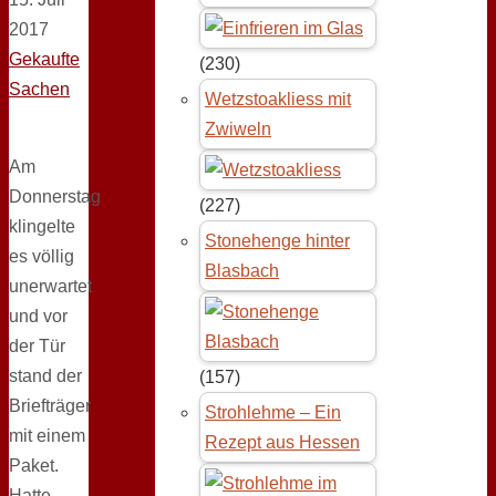
2017
Gekaufte
(230)
Sachen
Wetzstoakliess mit
Zwiweln
Am
Donnerstag
(227)
klingelte
Stonehenge hinter
es völlig
Blasbach
unerwartet
und vor
der Tür
stand der
(157)
Briefträger
Strohlehme – Ein
mit einem
Rezept aus Hessen
Paket.
Hatte