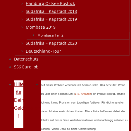
Hamburg Ostsee Rostock
Südafrika – Kapstadt 2018
Südafrika – Kapstadt 2019
Mombasa 2019
Mombasa Teil 2
Südafrika – Kapstadt 2020
Deutschland-Tour
Datenschutz
556 Euro Job
Hilfe
Auf dieser Website verwende ich Affiliate-Links. Das bedeutet: Wenn
für
du über einen solchen Link (
z.B. Amazon
) ein Produkt kaufst, erhalte
Deine
ich eine kleine Provision vom jeweiligen Anbieter. Für dich entstehen
Geldprobleme
dadurch keine zusätzlichen Kosten. Diese Links helfen mir dabei, die
!
Inhalte auf dieser Seite weiterhin kostenlos und unabhängig anbieten zu
können. Vielen Dank für deine Unterstützung!