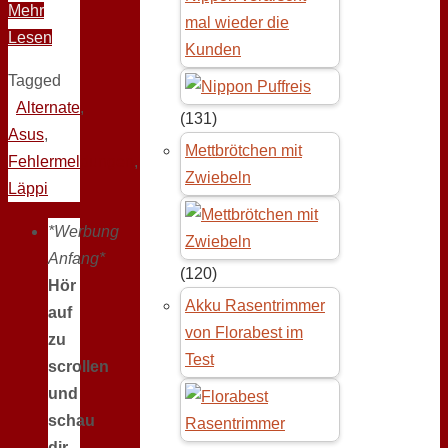
Mehr
mal wieder die
Lesen
Kunden
Tagged
Alternate
,
(131)
Asus
,
Mettbrötchen mit
Fehlermeldungen
,
Zwiebeln
Läppi
*Werbung
Anfang*
(120)
Hör
Akku Rasentrimmer
auf
von Florabest im
zu
Test
scrollen
und
schau
dir