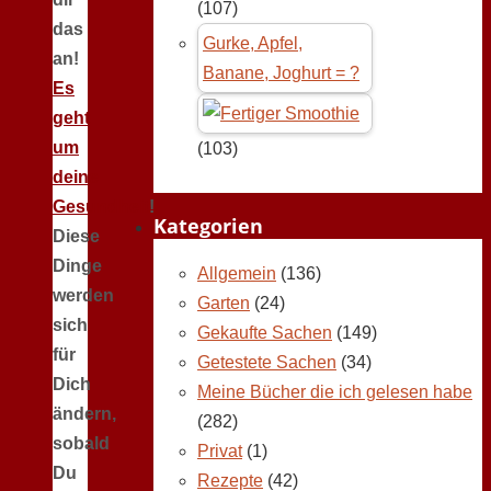
(107)
das
Gurke, Apfel,
an!
Banane, Joghurt = ?
Es
geht
um
(103)
deine
Gesundheit
!
Kategorien
Diese
Dinge
Allgemein
(136)
werden
Garten
(24)
sich
Gekaufte Sachen
(149)
für
Getestete Sachen
(34)
Dich
Meine Bücher die ich gelesen habe
ändern,
(282)
sobald
Privat
(1)
Du
Rezepte
(42)