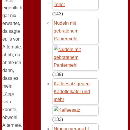
eigentlich
(143)
gar nix
Nudeln mit
erwartet,
gebratenem
da sagte
Paniermehl
er, is von
Alternate…
ahhh, da
ahnte ich
dann,
(139)
dass es
Kaffeesatz gegen
mein
Kartoffelkäfer und
Läppi
mehr
sein
könnte,
obwohl
(133)
Alternate…
Nippon verarscht