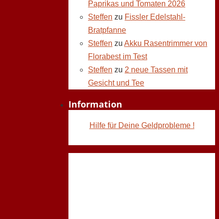
Paprikas und Tomaten 2026
Steffen
zu
Fissler Edelstahl-
Bratpfanne
Steffen
zu
Akku Rasentrimmer von
Florabest im Test
Steffen
zu
2 neue Tassen mit
Gesicht und Tee
Information
Hilfe für Deine Geldprobleme !