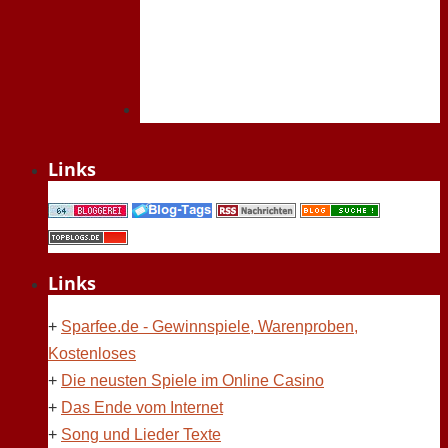
Links
Links
+
Sparfee.de - Gewinnspiele, Warenproben,
Kostenloses
+
Die neusten Spiele im Online Casino
+
Das Ende vom Internet
+
Song und Lieder Texte