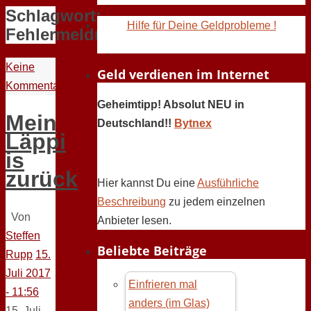
Schlagwort:
Hilfe für Deine Geldprobleme !
Fehlermeldungen
Keine
Geld verdienen im Internet
Kommentare
Geheimtipp! Absolut NEU in
Mein
Deutschland!!
Bytnex
Läppi
is
zurück
Hier kannst Du eine
Ausführliche
Beschreibung
zu jedem einzelnen
Von
Anbieter lesen.
Steffen
Beliebte Beiträge
Rupp
15.
Juli 2017
Einfrieren mal
- 11:56
anders (im Glas)
15. Juli