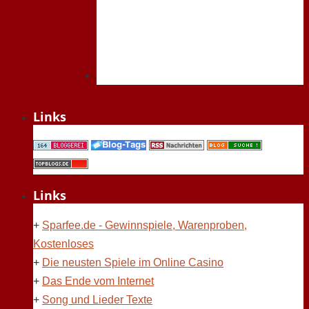
Links
Links
+
Sparfee.de - Gewinnspiele, Warenproben,
Kostenloses
+
Die neusten Spiele im Online Casino
+
Das Ende vom Internet
+
Song und Lieder Texte