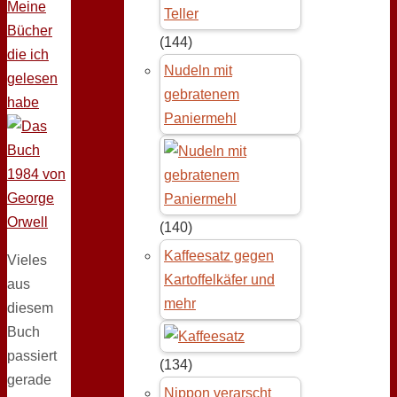
Meine
Bücher
(144)
die ich
Nudeln mit
gelesen
gebratenem
habe
Paniermehl
(140)
Kaffeesatz gegen
Vieles
Kartoffelkäfer und
aus
mehr
diesem
Buch
passiert
(134)
gerade
Nippon verarscht