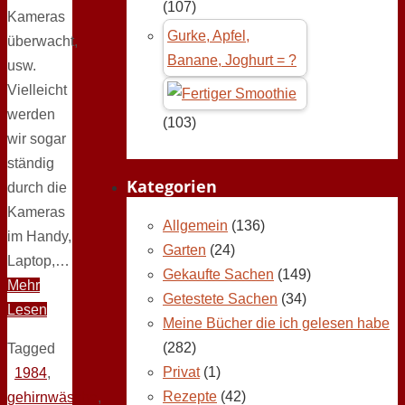
(107)
Kameras
Gurke, Apfel,
überwacht,
Banane, Joghurt = ?
usw.
Vielleicht
werden
(103)
wir sogar
ständig
Kategorien
durch die
Kameras
Allgemein
(136)
im Handy,
Garten
(24)
Laptop,…
Gekaufte Sachen
(149)
Mehr
Getestete Sachen
(34)
Lesen
Meine Bücher die ich gelesen habe
(282)
Tagged
Privat
(1)
1984
,
Rezepte
(42)
gehirnwäsche
,