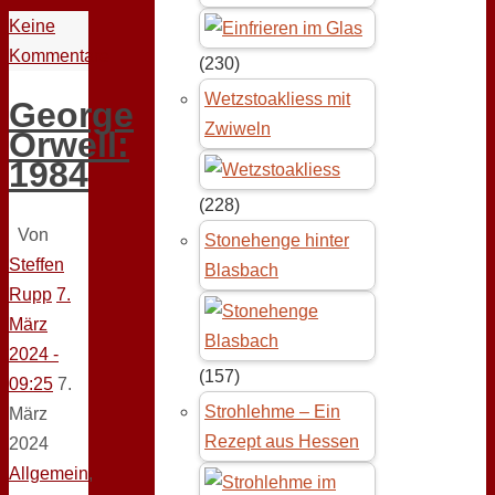
Keine
Kommentare
(230)
Wetzstoakliess mit
George
Zwiweln
Orwell:
1984
(228)
Von
Stonehenge hinter
Steffen
Blasbach
Rupp
7.
März
2024 -
(157)
09:25
7.
Strohlehme – Ein
März
Rezept aus Hessen
2024
Allgemein
,