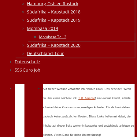
Hamburg Ostsee Rostock
Südafrika – Kapstadt 2018
Südafrika – Kapstadt 2019
Mombasa 2019
Mombasa Teil 2
Südafrika – Kapstadt 2020
Deutschland-Tour
Datenschutz
556 Euro Job
Auf dieser Website verwende ich Affiliate-Links. Das bedeutet: Wenn
du über einen solchen Link (
z.B. Amazon
) ein Produkt kaufst, erhalte
ich eine kleine Provision vom jeweiligen Anbieter. Für dich entstehen
dadurch keine zusätzlichen Kosten. Diese Links helfen mir dabei, die
Inhalte auf dieser Seite weiterhin kostenlos und unabhängig anbieten zu
können. Vielen Dank für deine Unterstützung!