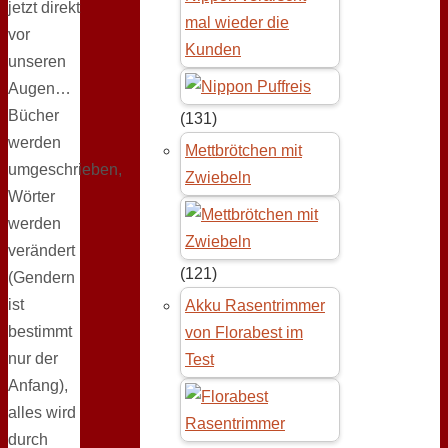
jetzt direkt
mal wieder die
vor
Kunden
unseren
Augen…
Bücher
(131)
werden
Mettbrötchen mit
umgeschrieben,
Zwiebeln
Wörter
werden
verändert
(121)
(Gendern
ist
Akku Rasentrimmer
bestimmt
von Florabest im
nur der
Test
Anfang),
alles wird
durch