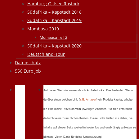
Hamburg Ostsee Rostock
Südafrika – Kapstadt 2018
Südafrika – Kapstadt 2019
Mombasa 2019
Mombasa Teil 2
Südafrika – Kapstadt 2020
Deutschland-Tour
Datenschutz
556 Euro Job
Auf dieser Website verwende ich Affiliate-Links. Das bedeutet: Wenn
du über einen solchen Link (
z.B. Amazon
) ein Produkt kaufst, erhalte
ich eine kleine Provision vom jeweiligen Anbieter. Für dich entstehen
dadurch keine zusätzlichen Kosten. Diese Links helfen mir dabei, die
Inhalte auf dieser Seite weiterhin kostenlos und unabhängig anbieten zu
können. Vielen Dank für deine Unterstützung!