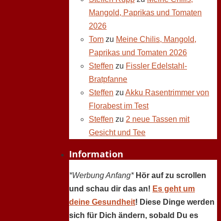
Mangold, Paprikas und Tomaten
2026
Tom
zu
Meine Chilis, Mangold,
Paprikas und Tomaten 2026
Steffen
zu
Fissler Edelstahl-
Bratpfanne
Steffen
zu
Akku Rasentrimmer von
Florabest im Test
Steffen
zu
2 neue Tassen mit
Gesicht und Tee
Information
*Werbung Anfang*
Hör auf zu scrollen
und schau dir das an!
Es geht um
deine Gesundheit
! Diese Dinge werden
sich für Dich ändern, sobald Du es