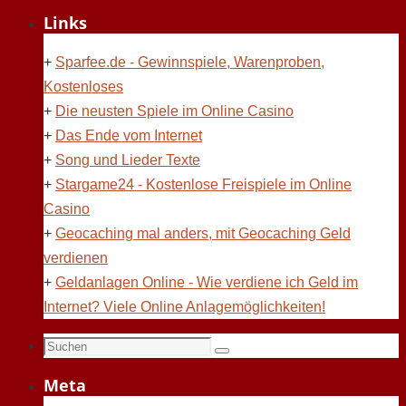
Links
+
Sparfee.de - Gewinnspiele, Warenproben,
Kostenloses
+
Die neusten Spiele im Online Casino
+
Das Ende vom Internet
+
Song und Lieder Texte
+
Stargame24 - Kostenlose Freispiele im Online
Casino
+
Geocaching mal anders, mit Geocaching Geld
verdienen
+
Geldanlagen Online - Wie verdiene ich Geld im
Internet? Viele Online Anlagemöglichkeiten!
Suchen
Suchen
nach:
Meta