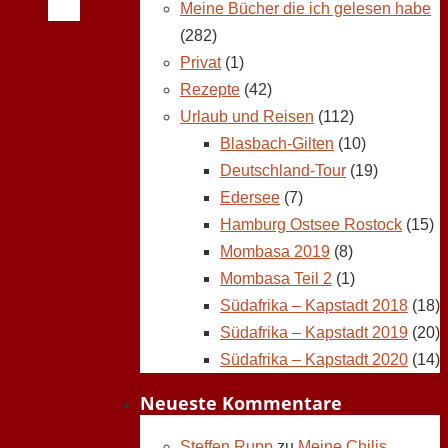
Meine Bücher die ich gelesen habe
(282)
Privat
(1)
Rezepte
(42)
Urlaub und Reisen
(112)
Blasbach-Gilten
(10)
Deutschland-Tour
(19)
Edersee
(7)
Hamburg Ostsee Rostock
(15)
Mombasa 2019
(8)
Mombasa Teil 2
(1)
Südafrika – Kapstadt 2018
(18)
Südafrika – Kapstadt 2019
(20)
Südafrika – Kapstadt 2020
(14)
Neueste Kommentare
Steffen Rupp
zu
Meine Chilis,