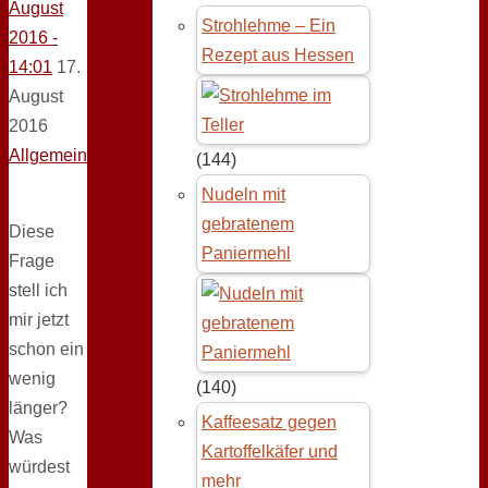
August
Strohlehme – Ein
2016 -
Rezept aus Hessen
14:01
17.
August
2016
Allgemein
(144)
Nudeln mit
gebratenem
Diese
Paniermehl
Frage
stell ich
mir jetzt
schon ein
wenig
(140)
länger?
Kaffeesatz gegen
Was
Kartoffelkäfer und
würdest
mehr