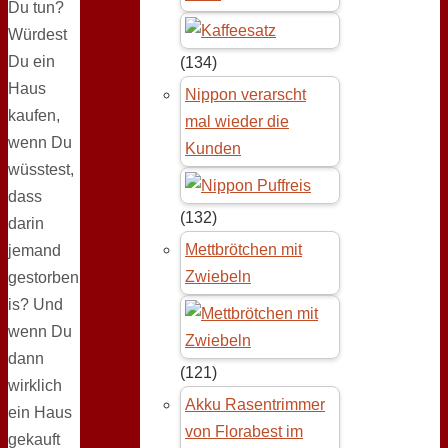
Du tun?
Würdest
Du ein
(134)
Haus
Nippon verarscht
kaufen,
mal wieder die
wenn Du
Kunden
wüsstest,
dass
(132)
darin
Mettbrötchen mit
jemand
Zwiebeln
gestorben
is? Und
wenn Du
dann
(121)
wirklich
Akku Rasentrimmer
ein Haus
von Florabest im
gekauft