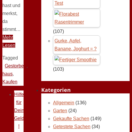
Test
hast und
merkst,
da
stimmt…
(107)
Mehr
Gurke, Apfel,
Lesen
Banane, Joghurt = ?
Tagged
Gestorben
,
(103)
haus
,
Kaufen
Kategorien
Hilfe
für
Allgemein
(136)
Deine
Garten
(24)
Geldprobleme
Gekaufte Sachen
(149)
!
Getestete Sachen
(34)