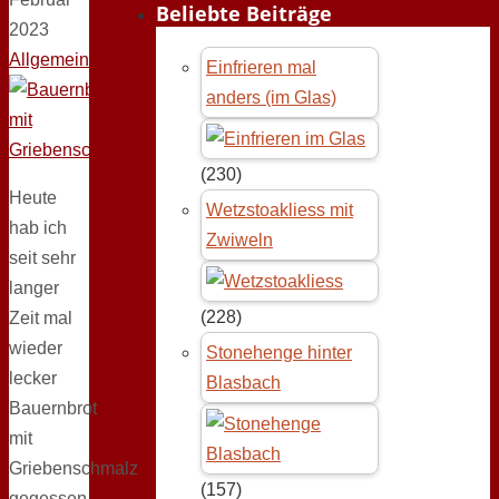
Beliebte Beiträge
2023
Allgemein
Einfrieren mal
anders (im Glas)
(230)
Heute
Wetzstoakliess mit
hab ich
Zwiweln
seit sehr
langer
(228)
Zeit mal
wieder
Stonehenge hinter
lecker
Blasbach
Bauernbrot
mit
Griebenschmalz
(157)
gegessen.