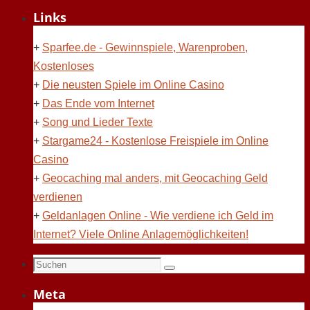
Links
+
Sparfee.de - Gewinnspiele, Warenproben,
Kostenloses
+
Die neusten Spiele im Online Casino
+
Das Ende vom Internet
+
Song und Lieder Texte
+
Stargame24 - Kostenlose Freispiele im Online
Casino
+
Geocaching mal anders, mit Geocaching Geld
verdienen
+
Geldanlagen Online - Wie verdiene ich Geld im
Internet? Viele Online Anlagemöglichkeiten!
Suchen
Suchen
nach:
Meta