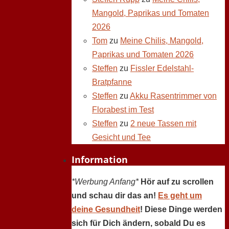
Mangold, Paprikas und Tomaten
2026
Tom
zu
Meine Chilis, Mangold,
Paprikas und Tomaten 2026
Steffen
zu
Fissler Edelstahl-
Bratpfanne
Steffen
zu
Akku Rasentrimmer von
Florabest im Test
Steffen
zu
2 neue Tassen mit
Gesicht und Tee
Information
*Werbung Anfang*
Hör auf zu scrollen
und schau dir das an!
Es geht um
deine Gesundheit
! Diese Dinge werden
sich für Dich ändern, sobald Du es