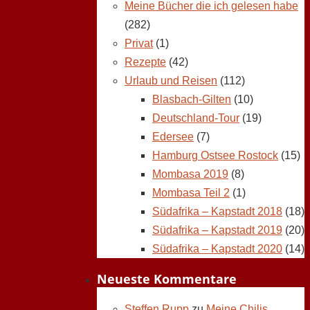
Meine Bücher die ich gelesen habe
(282)
Privat
(1)
Rezepte
(42)
Urlaub und Reisen
(112)
Blasbach-Gilten
(10)
Deutschland-Tour
(19)
Edersee
(7)
Hamburg Ostsee Rostock
(15)
Mombasa 2019
(8)
Mombasa Teil 2
(1)
Südafrika – Kapstadt 2018
(18)
Südafrika – Kapstadt 2019
(20)
Südafrika – Kapstadt 2020
(14)
Neueste Kommentare
Steffen Rupp
zu
Meine Chilis,