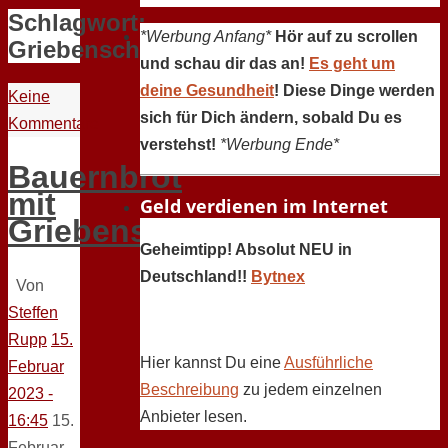
Schlagwort:
*Werbung Anfang*
Hör auf zu scrollen
Griebenschmalz
und schau dir das an!
Es geht um
deine Gesundheit
! Diese Dinge werden
Keine
sich für Dich ändern, sobald Du es
Kommentare
verstehst!
*Werbung Ende*
Bauernbrot
mit
Geld verdienen im Internet
Griebenschmalz
Geheimtipp! Absolut NEU in
Deutschland!!
Bytnex
Von
Steffen
Rupp
15.
Hier kannst Du eine
Ausführliche
Februar
Beschreibung
zu jedem einzelnen
2023 -
Anbieter lesen.
16:45
15.
Februar