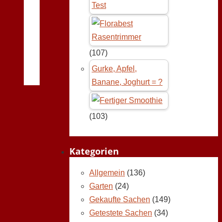
Test
(107)
Gurke, Apfel,
Banane, Joghurt = ?
(103)
Kategorien
Allgemein
(136)
Garten
(24)
Gekaufte Sachen
(149)
Getestete Sachen
(34)