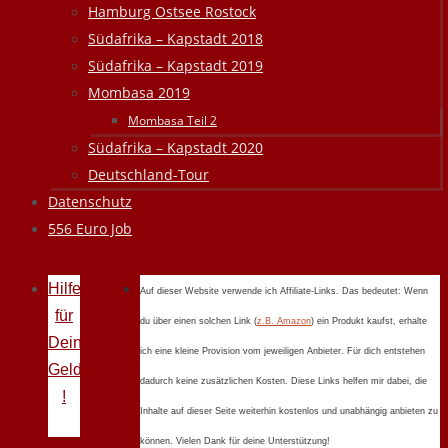
Hamburg Ostsee Rostock
Südafrika – Kapstadt 2018
Südafrika – Kapstadt 2019
Mombasa 2019
Mombasa Teil 2
Südafrika – Kapstadt 2020
Deutschland-Tour
Datenschutz
556 Euro Job
Hilfe
Auf dieser Website verwende ich Affiliate-Links. Das bedeutet: Wenn
für
du über einen solchen Link (
z.B. Amazon
) ein Produkt kaufst, erhalte
Deine
ich eine kleine Provision vom jeweiligen Anbieter. Für dich entstehen
Geldprobleme
dadurch keine zusätzlichen Kosten. Diese Links helfen mir dabei, die
!
Inhalte auf dieser Seite weiterhin kostenlos und unabhängig anbieten zu
können. Vielen Dank für deine Unterstützung!