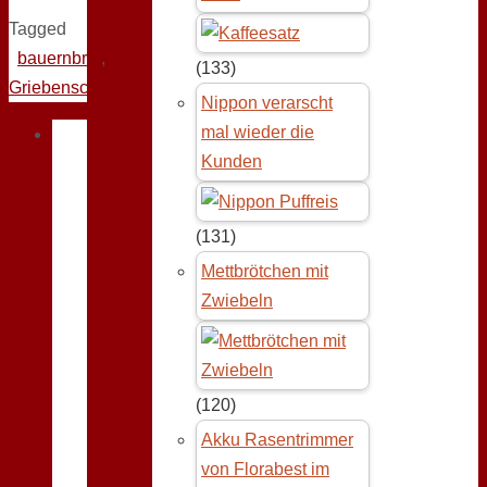
Tagged
bauernbrot
,
(133)
Griebenschmalz
Nippon verarscht
mal wieder die
Kunden
(131)
Mettbrötchen mit
Zwiebeln
(120)
Akku Rasentrimmer
von Florabest im