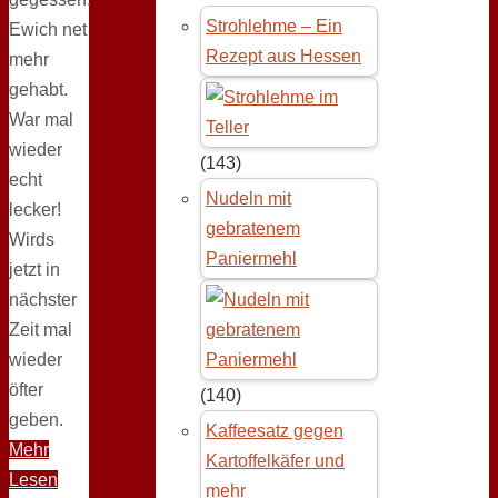
Strohlehme – Ein
Ewich net
Rezept aus Hessen
mehr
gehabt.
War mal
wieder
(143)
echt
Nudeln mit
lecker!
gebratenem
Wirds
Paniermehl
jetzt in
nächster
Zeit mal
wieder
öfter
(140)
geben.
Kaffeesatz gegen
Mehr
Kartoffelkäfer und
Lesen
mehr