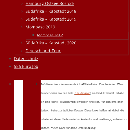
Hamburg Ostsee Rostock
Südafrika – Kapstadt 2018
Südafrika – Kapstadt 2019
Mombasa 2019
Mombasa Teil 2
Südafrika – Kapstadt 2020
Deutschland-Tour
Datenschutz
556 Euro Job
Auf dieser Website verwende ich Affiliate-Links. Das bedeutet: Wenn
du über einen solchen Link (
z.B. Amazon
) ein Produkt kaufst, erhalte
ich eine kleine Provision vom jeweiligen Anbieter. Für dich entstehen
dadurch keine zusätzlichen Kosten. Diese Links helfen mir dabei, die
Inhalte auf dieser Seite weiterhin kostenlos und unabhängig anbieten zu
können. Vielen Dank für deine Unterstützung!