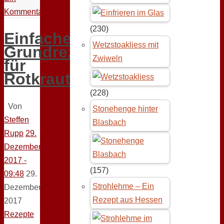
Kommentar
(230)
Einfaches
Wetzstoakliess mit
Grundrezept
Zwiweln
für
Rotkraut
(228)
Von
Stonehenge hinter
Steffen
Blasbach
Rupp
29.
Dezember
2017 -
(157)
09:48
29.
Strohlehme – Ein
Dezember
Rezept aus Hessen
2017
Rezepte