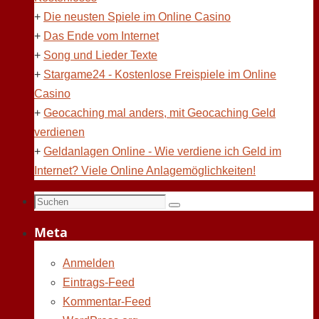
+
Die neusten Spiele im Online Casino
+
Das Ende vom Internet
+
Song und Lieder Texte
+
Stargame24 - Kostenlose Freispiele im Online
Casino
+
Geocaching mal anders, mit Geocaching Geld
verdienen
+
Geldanlagen Online - Wie verdiene ich Geld im
Internet? Viele Online Anlagemöglichkeiten!
Suchen
Suchen
nach:
Meta
Anmelden
Eintrags-Feed
Kommentar-Feed