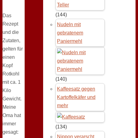
(144)
Das
Rezept
Nudeln mit
und die
gebratenem
Zutaten,
Paniermehl
gelten für
einen
Kopf
Rotkohl
(140)
mit ca. 1
Kaffeesatz gegen
Kilo
Kartoffelkäfer und
Gewicht.
mehr
Meine
Oma hat
immer
(134)
gesagt:
Nippon verarscht