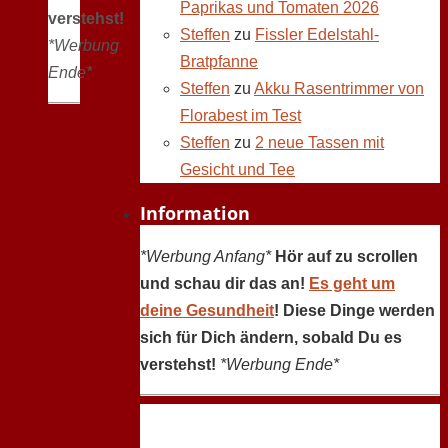
Paprikas und Tomaten 2026
verstehst!
Steffen
zu
Fissler Edelstahl-
*Werbung
Bratpfanne
Ende*
Steffen
zu
Akku Rasentrimmer von
Florabest im Test
Steffen
zu
2 neue Tassen mit
Gesicht und Tee
Information
*Werbung Anfang*
Hör auf zu scrollen
und schau dir das an!
Es geht um
deine Gesundheit
! Diese Dinge werden
sich für Dich ändern, sobald Du es
verstehst!
*Werbung Ende*