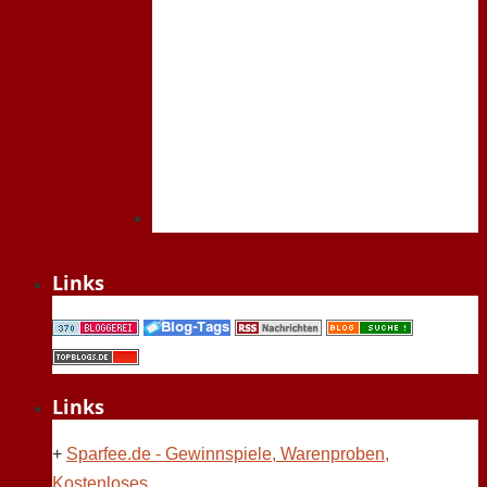
Links
Links
+
Sparfee.de - Gewinnspiele, Warenproben,
Kostenloses