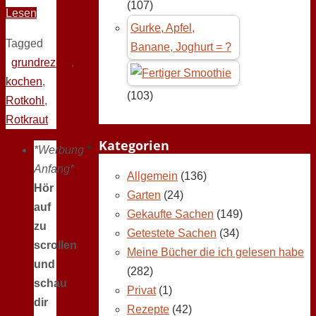
(107)
Lesen
Gurke, Apfel,
Tagged
Banane, Joghurt = ?
grundrezept
,
kochen
,
(103)
Rotkohl
,
Rotkraut
Kategorien
*Werbung
Anfang*
Allgemein
(136)
Hör
Garten
(24)
auf
Gekaufte Sachen
(149)
zu
Getestete Sachen
(34)
scrollen
Meine Bücher die ich gelesen habe
und
(282)
schau
Privat
(1)
dir
Rezepte
(42)