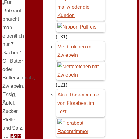
„Für
mal wieder die
Rotkraut
Kunden
braucht
man
eigentlich
(131)
nur 7
Mettbrötchen mit
Sachen“.
Zwiebeln
Öl, Butter
oder
Butterschmalz,
(121)
Zwiebeln,
Essig,
Akku Rasentrimmer
Äpfel,
von Florabest im
Zucker,
Test
Pfeffer
und Salz.
…
Mehr