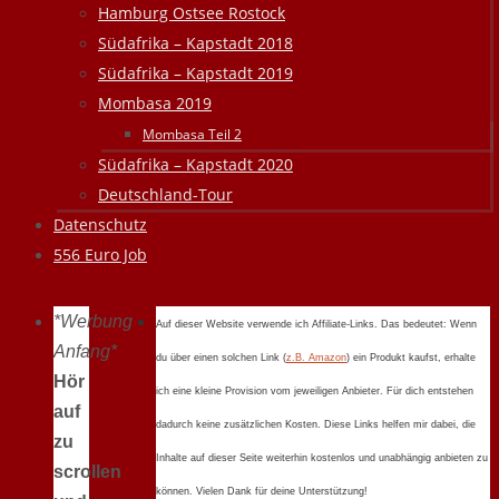
Hamburg Ostsee Rostock
Südafrika – Kapstadt 2018
Südafrika – Kapstadt 2019
Mombasa 2019
Mombasa Teil 2
Südafrika – Kapstadt 2020
Deutschland-Tour
Datenschutz
556 Euro Job
*Werbung
Auf dieser Website verwende ich Affiliate-Links. Das bedeutet: Wenn
Anfang*
du über einen solchen Link (
z.B. Amazon
) ein Produkt kaufst, erhalte
Hör
ich eine kleine Provision vom jeweiligen Anbieter. Für dich entstehen
auf
dadurch keine zusätzlichen Kosten. Diese Links helfen mir dabei, die
zu
Inhalte auf dieser Seite weiterhin kostenlos und unabhängig anbieten zu
scrollen
können. Vielen Dank für deine Unterstützung!