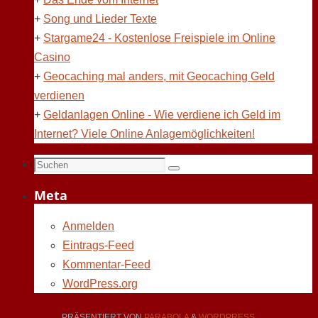
+
Song und Lieder Texte
+
Stargame24 - Kostenlose Freispiele im Online
Casino
+
Geocaching mal anders, mit Geocaching Geld
verdienen
+
Geldanlagen Online - Wie verdiene ich Geld im
Internet? Viele Online Anlagemöglichkeiten!
Suchen
Suchen
nach:
Meta
Anmelden
Eintrags-Feed
Kommentar-Feed
WordPress.org
PRÄSENTIERT VON
PARABOLA
&
WORDPRESS.