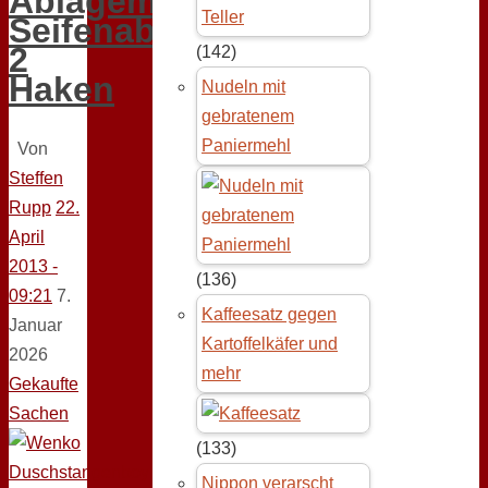
Ablagemulden,
Seifenablage,
2
(142)
Haken
Nudeln mit
gebratenem
Paniermehl
Von
Steffen
Rupp
22.
April
2013 -
(136)
09:21
7.
Kaffeesatz gegen
Januar
Kartoffelkäfer und
2026
mehr
Gekaufte
Sachen
(133)
Nippon verarscht