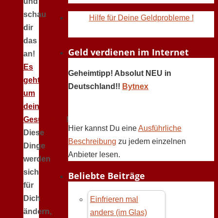
und
schau
Hilfe für Deine Geldprobleme !
dir
das
Geld verdienen im Internet
an!
Es
Geheimtipp! Absolut NEU in
geht
Deutschland!!
Bytnex
um
deine
Gesundheit
!
Hier kannst Du eine
Ausführliche
Diese
Beschreibung
zu jedem einzelnen
Dinge
Anbieter lesen.
werden
sich
Beliebte Beiträge
für
Dich
Einfrieren mal
ändern,
anders (im Glas)