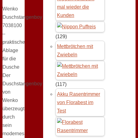
mal wieder die
Wenko
Kunden
Duschstangenboy
7038100
–
(129)
praktische
Mettbrötchen mit
Ablage
Zwiebeln
für die
Dusche
Der
Duschstangenboy
(117)
von
Akku Rasentrimmer
Wenko
von Florabest im
überzeugt
Test
durch
sein
modernes