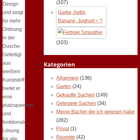
(107)
Design
und sorgt
Gurke, Apfel,
für mehr
Banane, Joghurt = ?
Ordnung
in der
(103)
Dusche.
Gefertigt
aus
Kategorien
weißem
Allgemein
(136)
Kunststoff,
Garten
(24)
bietet er
Gekaufte Sachen
(149)
eine
Getestete Sachen
(34)
platzsparende
Meine Bücher die ich gelesen habe
und
(282)
funktionale
Privat
(1)
Lösung
Rezepte
(42)
für alle