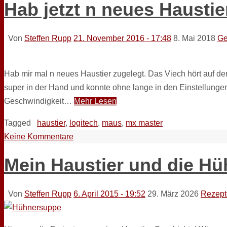
Hab jetzt n neues Haustie
Von
Steffen Rupp
21. November 2016 - 17:48
8. Mai 2018
Ge
Hab mir mal n neues Haustier zugelegt. Das Viech hört auf d
super in der Hand und konnte ohne lange in den Einstellungen
Geschwindigkeit…
Mehr Lesen
Tagged
haustier
,
logitech
,
maus
,
mx master
Keine Kommentare
Mein Haustier und die H
Von
Steffen Rupp
6. April 2015 - 19:52
29. März 2026
Rezept