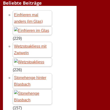
Beliebte Beiträge
Einfrieren mal
anders (im Glas)
(229)
Wetzstoakliess mit
Zwiweln
(226)
Stonehenge hinter
Blasbach
(157)