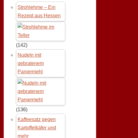
Strohlehme – Ein
Rezept aus Hessen
(142)
Nudeln mit
gebratenem
Paniermehl
(136)
Kaffeesatz gegen
Kartoffelkäfer und
mehr