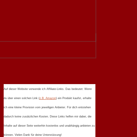
Auf dieser Website verwende ich Affiliate-Links. Das bedeutet: Wenn
du über einen solchen Link (
z.B. Amazon
) ein Produkt kaufst, erhalte
ich eine kleine Provision vom jeweiligen Anbieter. Für dich entstehen
dadurch keine zusätzlichen Kosten. Diese Links helfen mir dabei, die
Inhalte auf dieser Seite weiterhin kostenlos und unabhängig anbieten zu
können. Vielen Dank für deine Unterstützung!