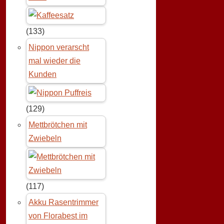
(133)
Nippon verarscht
mal wieder die
Kunden
(129)
Mettbrötchen mit
Zwiebeln
(117)
Akku Rasentrimmer
von Florabest im