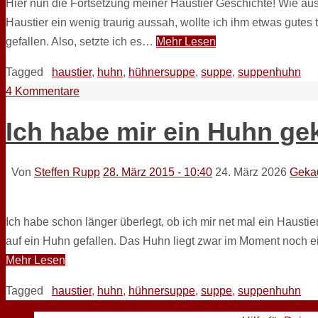
Hier nun die Fortsetzung meiner Haustier Geschichte! Wie 
Haustier ein wenig traurig aussah, wollte ich ihm etwas gute
gefallen. Also, setzte ich es…
Mehr Lesen
Tagged
haustier
,
huhn
,
hühnersuppe
,
suppe
,
suppenhuhn
4 Kommentare
Ich habe mir ein Huhn ge
Von
Steffen Rupp
28. März 2015 - 10:40
24. März 2026
Geka
Ich habe schon länger überlegt, ob ich mir net mal ein Haustier
auf ein Huhn gefallen. Das Huhn liegt zwar im Moment noch e
Mehr Lesen
Tagged
haustier
,
huhn
,
hühnersuppe
,
suppe
,
suppenhuhn