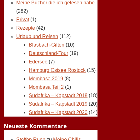
Meine Bücher die ich gelesen habe
(282)
Privat
(1)
Rezepte
(42)
Urlaub und Reisen
(112)
Blasbach-Gilten
(10)
Deutschland-Tour
(19)
Edersee
(7)
Hamburg Ostsee Rostock
(15)
Mombasa 2019
(8)
Mombasa Teil 2
(1)
Südafrika – Kapstadt 2018
(18)
Südafrika – Kapstadt 2019
(20)
Südafrika – Kapstadt 2020
(14)
Neueste Kommentare
Steffen Rupp
zu
Meine Chilis,