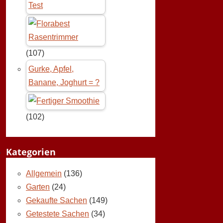
Test
(107)
Gurke, Apfel,
Banane, Joghurt = ?
(102)
Kategorien
Allgemein
(136)
Garten
(24)
Gekaufte Sachen
(149)
Getestete Sachen
(34)