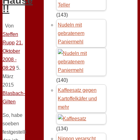
Hause
!!
(143)
Nudeln mit
Von
gebratenem
Steffen
Paniermehl
Rupp
21.
Oktober
2008 -
08:29
5.
März
(140)
2015
Kaffeesatz gegen
Blasbach-
Kartoffelkäfer und
Gilten
mehr
So, habe
soeben
(134)
festgestellt
Nippon verarscht