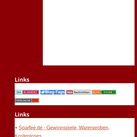
Links
Links
+
Sparfee.de - Gewinnspiele, Warenproben,
Kostenloses