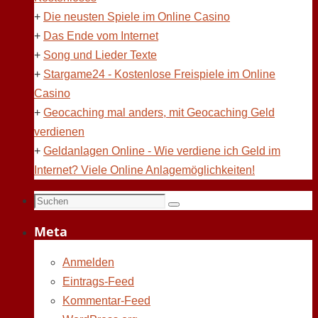
+
Die neusten Spiele im Online Casino
+
Das Ende vom Internet
+
Song und Lieder Texte
+
Stargame24 - Kostenlose Freispiele im Online
Casino
+
Geocaching mal anders, mit Geocaching Geld
verdienen
+
Geldanlagen Online - Wie verdiene ich Geld im
Internet? Viele Online Anlagemöglichkeiten!
Suchen
Suchen
nach:
Meta
Anmelden
Eintrags-Feed
Kommentar-Feed