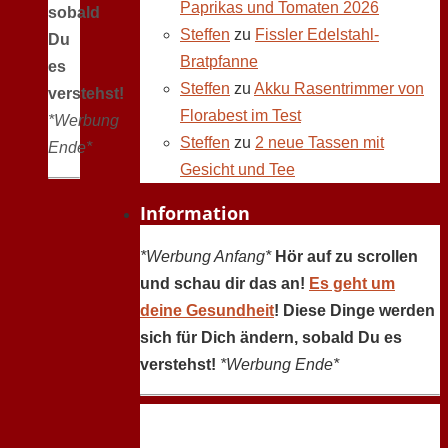
Paprikas und Tomaten 2026
sobald
Steffen
zu
Fissler Edelstahl-
Du
Bratpfanne
es
Steffen
zu
Akku Rasentrimmer von
verstehst!
Florabest im Test
*Werbung
Steffen
zu
2 neue Tassen mit
Ende*
Gesicht und Tee
Information
*Werbung Anfang*
Hör auf zu scrollen
und schau dir das an!
Es geht um
deine Gesundheit
! Diese Dinge werden
sich für Dich ändern, sobald Du es
verstehst!
*Werbung Ende*