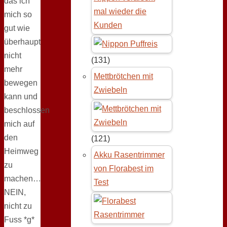
das ich
mal wieder die
mich so
Kunden
gut wie
überhaupt
nicht
(131)
mehr
Mettbrötchen mit
bewegen
Zwiebeln
kann und
beschlossen
mich auf
den
(121)
Heimweg
Akku Rasentrimmer
zu
von Florabest im
machen…
Test
NEIN,
nicht zu
Fuss *g*