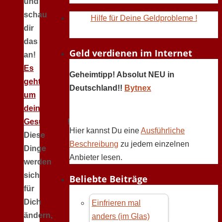
und
schau
Hilfe für Deine Geldprobleme !
dir
das
Geld verdienen im Internet
an!
Es
Geheimtipp! Absolut NEU in
geht
Deutschland!!
Bytnex
um
deine
Gesundheit
!
Hier kannst Du eine
Ausführliche
Diese
Beschreibung
zu jedem einzelnen
Dinge
Anbieter lesen.
werden
sich
Beliebte Beiträge
für
Dich
Einfrieren mal
ändern,
anders (im Glas)