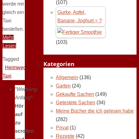
(107)
werde mir
gleich ein
Gurke, Apfel,
Taxi
Banane, Joghurt = ?
bestellen.
Mehr
(103)
Lesen
Tagged
Kategorien
Heimweg
,
Taxi
Allgemein
(136)
Garten
(24)
*Werbung
Gekaufte Sachen
(149)
Anfang*
Getestete Sachen
(34)
Hör
Meine Bücher die ich gelesen habe
auf
(282)
zu
Privat
(1)
scrollen
Rezepte
(42)