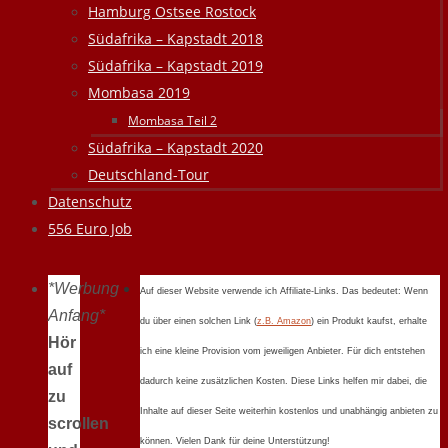
Hamburg Ostsee Rostock
Südafrika – Kapstadt 2018
Südafrika – Kapstadt 2019
Mombasa 2019
Mombasa Teil 2
Südafrika – Kapstadt 2020
Deutschland-Tour
Datenschutz
556 Euro Job
*Werbung
Auf dieser Website verwende ich Affiliate-Links. Das bedeutet: Wenn
Anfang*
du über einen solchen Link (
z.B. Amazon
) ein Produkt kaufst, erhalte
Hör
ich eine kleine Provision vom jeweiligen Anbieter. Für dich entstehen
auf
dadurch keine zusätzlichen Kosten. Diese Links helfen mir dabei, die
zu
Inhalte auf dieser Seite weiterhin kostenlos und unabhängig anbieten zu
scrollen
können. Vielen Dank für deine Unterstützung!