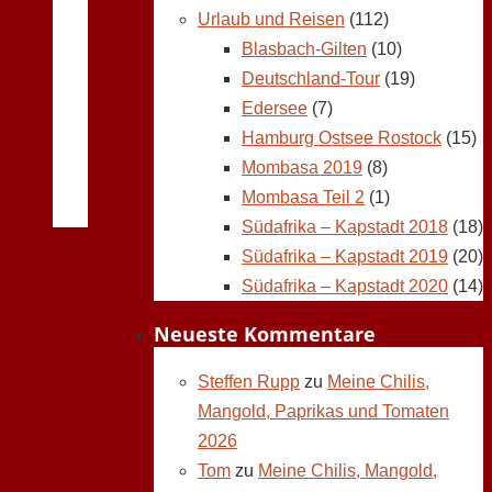
Urlaub und Reisen
(112)
Blasbach-Gilten
(10)
Deutschland-Tour
(19)
Edersee
(7)
Hamburg Ostsee Rostock
(15)
Mombasa 2019
(8)
Mombasa Teil 2
(1)
Südafrika – Kapstadt 2018
(18)
Südafrika – Kapstadt 2019
(20)
Südafrika – Kapstadt 2020
(14)
Neueste Kommentare
Steffen Rupp
zu
Meine Chilis,
Mangold, Paprikas und Tomaten
2026
Tom
zu
Meine Chilis, Mangold,