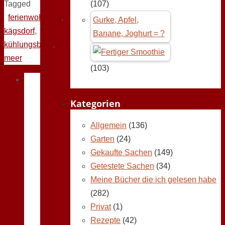
Tagged
(107)
ferienwohnung
,
Gurke, Apfel,
kägsdorf
,
Banane, Joghurt = ?
kühlungsborn
,
meer
(103)
Kategorien
Allgemein
(136)
Garten
(24)
Gekaufte Sachen
(149)
Getestete Sachen
(34)
Meine Bücher die ich gelesen habe
(282)
Privat
(1)
Rezepte
(42)