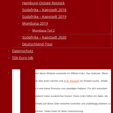
Hamburg Ostsee Rostock
Südafrika – Kapstadt 2018
Südafrika – Kapstadt 2019
Mombasa 2019
Mombasa Teil 2
Südafrika – Kapstadt 2020
Deutschland-Tour
Datenschutz
556 Euro Job
Auf dieser Website verwende ich Affiliate-Links. Das bedeutet: Wenn
du über einen solchen Link (
z.B. Amazon
) ein Produkt kaufst, erhalte
ich eine kleine Provision vom jeweiligen Anbieter. Für dich entstehen
dadurch keine zusätzlichen Kosten. Diese Links helfen mir dabei, die
Inhalte auf dieser Seite weiterhin kostenlos und unabhängig anbieten zu
können. Vielen Dank für deine Unterstützung!