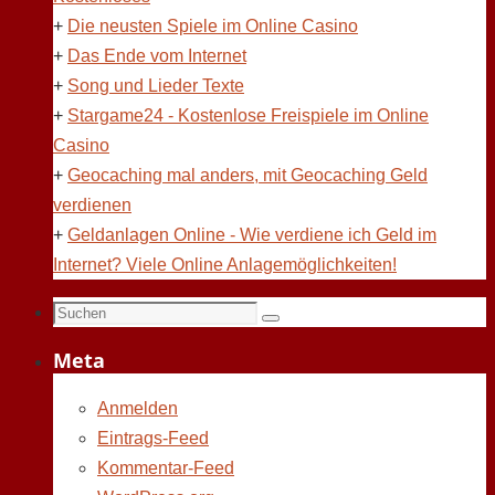
+
Die neusten Spiele im Online Casino
+
Das Ende vom Internet
+
Song und Lieder Texte
+
Stargame24 - Kostenlose Freispiele im Online
Casino
+
Geocaching mal anders, mit Geocaching Geld
verdienen
+
Geldanlagen Online - Wie verdiene ich Geld im
Internet? Viele Online Anlagemöglichkeiten!
Suchen
Suchen
nach:
Meta
Anmelden
Eintrags-Feed
Kommentar-Feed