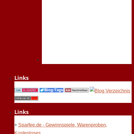
Links
Links
+
Sparfee.de - Gewinnspiele, Warenproben,
Kostenloses