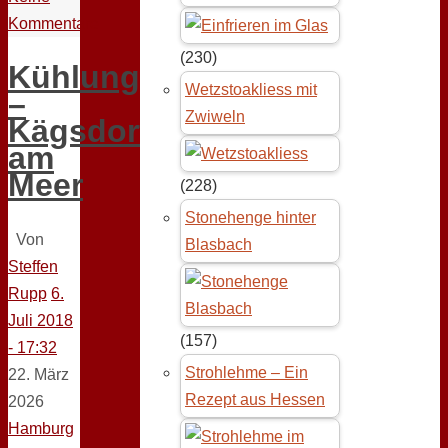
Kommentare
(230)
Kühlungsborn
Wetzstoakliess mit
–
Zwiweln
Kägsdorf
am
Meer
(228)
Stonehenge hinter
Von
Blasbach
Steffen
Rupp
6.
Juli 2018
(157)
- 17:32
Strohlehme – Ein
22. März
Rezept aus Hessen
2026
Hamburg