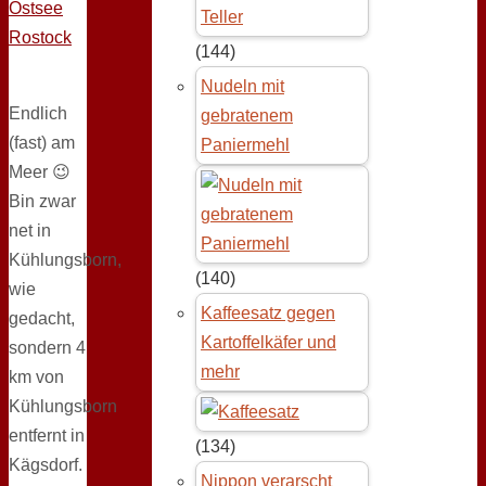
Ostsee
Rostock
(144)
Nudeln mit
Endlich
gebratenem
(fast) am
Paniermehl
Meer 😉
Bin zwar
net in
Kühlungsborn,
(140)
wie
Kaffeesatz gegen
gedacht,
Kartoffelkäfer und
sondern 4
mehr
km von
Kühlungsborn
entfernt in
(134)
Kägsdorf.
Nippon verarscht