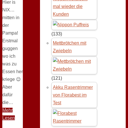
Hier is
mal wieder die
NIX…
Kunden
mitten in
der
Pampa!
(133)
Erstmal
Mettbrötchen mit
guggen
Zwiebeln
wo ich
was zu
Essen her
(121)
kriege 😉
Aber
Akku Rasentrimmer
dafür
von Florabest im
die…
Test
Mehr
Lesen