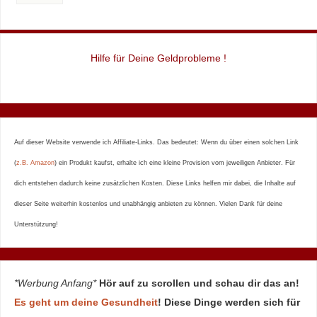
Hilfe für Deine Geldprobleme !
Auf dieser Website verwende ich Affiliate-Links. Das bedeutet: Wenn du über einen solchen Link
(
z.B. Amazon
) ein Produkt kaufst, erhalte ich eine kleine Provision vom jeweiligen Anbieter. Für
dich entstehen dadurch keine zusätzlichen Kosten. Diese Links helfen mir dabei, die Inhalte auf
dieser Seite weiterhin kostenlos und unabhängig anbieten zu können. Vielen Dank für deine
Unterstützung!
*Werbung Anfang*
Hör auf zu scrollen und schau dir das an!
Es geht um deine Gesundheit
! Diese Dinge werden sich für