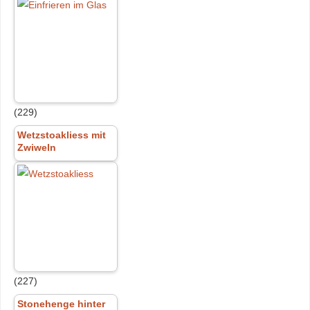
(229)
Wetzstoakliess mit
Zwiweln
(227)
Stonehenge hinter