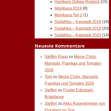
Hamburg Ostsee Rostock
(15)
Mombasa 2019
(8)
Mombasa Teil 2
(1)
Südafrika – Kapstadt 2018
(18)
Südafrika – Kapstadt 2019
(20)
Südafrika – Kapstadt 2020
(14)
Neueste Kommentare
Steffen Rupp
zu
Meine Chilis,
Mangold, Paprikas und Tomaten
2026
Tom
zu
Meine Chilis, Mangold,
Paprikas und Tomaten 2026
Steffen
zu
Fissler Edelstahl-
Bratpfanne
Steffen
zu
Akku Rasentrimmer von
Florabest im Test