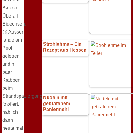
Balkon.
Überall
Eidechsen.
😉 Ausser
lange am
Strohlehme – Ein
Pool
Rezept aus Hessen
gelegen,
und n
paar
Krabben
beim
Strandspaziergang
Nudeln mit
gebratenem
fotofiert,
Paniermehl
hab ich
dann
heute mal