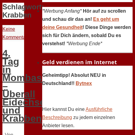
Schlagwort:
*Werbung Anfang*
Hör auf zu scrollen
Krabben
und schau dir das an!
Es geht um
deine Gesundheit
! Diese Dinge werden
Keine
sich für Dich ändern, sobald Du es
Kommentare
verstehst!
*Werbung Ende*
4.
Tag
Geld verdienen im Internet
in
Mombasa
Geheimtipp! Absolut NEU in
–
Deutschland!!
Bytnex
Überall
Eidechsen
und
Hier kannst Du eine
Ausführliche
Krabben
Beschreibung
zu jedem einzelnen
Anbieter lesen.
Von