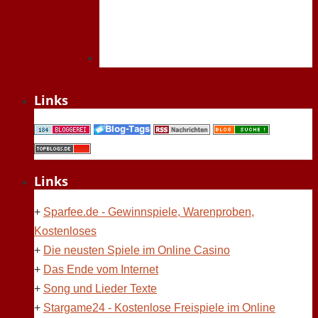
Links
Links
+
Sparfee.de - Gewinnspiele, Warenproben,
Kostenloses
+
Die neusten Spiele im Online Casino
+
Das Ende vom Internet
+
Song und Lieder Texte
+
Stargame24 - Kostenlose Freispiele im Online