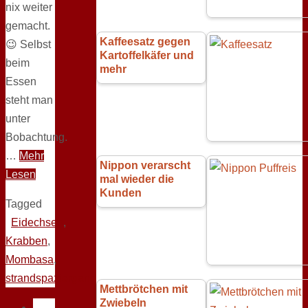
nix weiter
gemacht.
Kaffeesatz gegen
😉 Selbst
Kartoffelkäfer und
beim
mehr
Essen
steht man
unter
Bobachtung.
…
Mehr
Nippon verarscht
Lesen
mal wieder die
Kunden
Tagged
Eidechsen
,
Krabben
,
Mombasa
,
strandspaziergang
Mettbrötchen mit
Zwiebeln