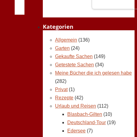
Kategorien
Allgemein
(136)
Garten
(24)
Gekaufte Sachen
(149)
Getestete Sachen
(34)
Meine Bücher die ich gelesen habe
(282)
Privat
(1)
Rezepte
(42)
Urlaub und Reisen
(112)
Blasbach-Gilten
(10)
Deutschland-Tour
(19)
Edersee
(7)