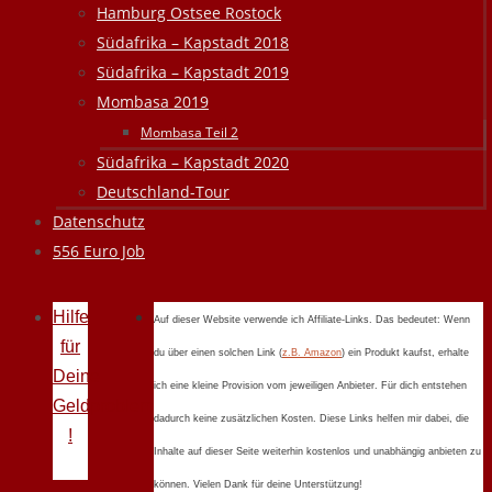
Hamburg Ostsee Rostock
Südafrika – Kapstadt 2018
Südafrika – Kapstadt 2019
Mombasa 2019
Mombasa Teil 2
Südafrika – Kapstadt 2020
Deutschland-Tour
Datenschutz
556 Euro Job
Hilfe
Auf dieser Website verwende ich Affiliate-Links. Das bedeutet: Wenn
für
du über einen solchen Link (
z.B. Amazon
) ein Produkt kaufst, erhalte
Deine
ich eine kleine Provision vom jeweiligen Anbieter. Für dich entstehen
Geldprobleme
dadurch keine zusätzlichen Kosten. Diese Links helfen mir dabei, die
!
Inhalte auf dieser Seite weiterhin kostenlos und unabhängig anbieten zu
können. Vielen Dank für deine Unterstützung!