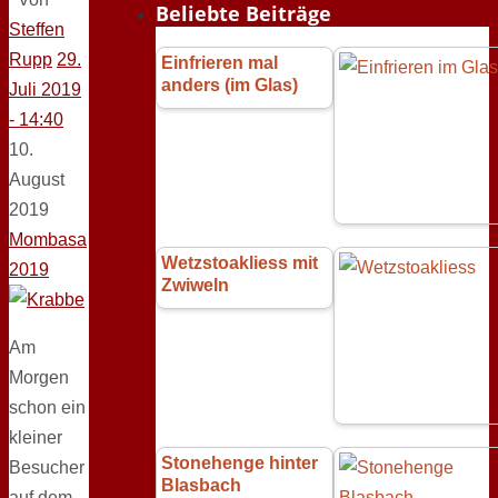
Beliebte Beiträge
Steffen
Rupp
29.
Einfrieren mal
anders (im Glas)
Juli 2019
- 14:40
10.
August
2019
Mombasa
Wetzstoakliess mit
2019
Zwiweln
Am
Morgen
schon ein
kleiner
Stonehenge hinter
Besucher
Blasbach
auf dem