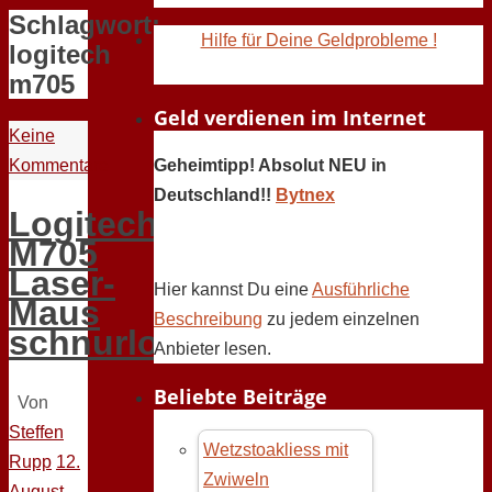
Schlagwort:
Hilfe für Deine Geldprobleme !
logitech
m705
Geld verdienen im Internet
Keine
Kommentare
Geheimtipp! Absolut NEU in
Deutschland!!
Bytnex
Logitech
M705
Laser-
Hier kannst Du eine
Ausführliche
Maus
Beschreibung
zu jedem einzelnen
schnurlos
Anbieter lesen.
Beliebte Beiträge
Von
Steffen
Wetzstoakliess mit
Rupp
12.
Zwiweln
August