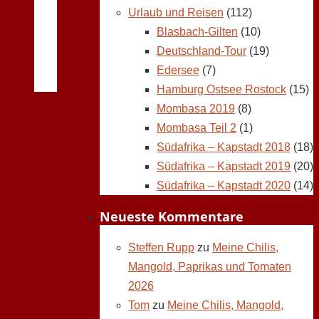
Urlaub und Reisen
(112)
Blasbach-Gilten
(10)
Deutschland-Tour
(19)
Edersee
(7)
Hamburg Ostsee Rostock
(15)
Mombasa 2019
(8)
Mombasa Teil 2
(1)
Südafrika – Kapstadt 2018
(18)
Südafrika – Kapstadt 2019
(20)
Südafrika – Kapstadt 2020
(14)
Neueste Kommentare
Steffen Rupp
zu
Meine Chilis,
Mangold, Paprikas und Tomaten
2026
Tom
zu
Meine Chilis, Mangold,