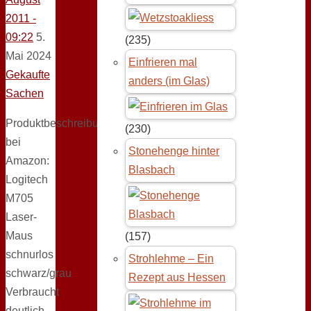
2011 -
09:22
5.
(235)
Mai 2024
Einfrieren mal
Gekaufte
anders (im Glas)
Sachen
Produktbeschreibung
(230)
bei
Stonehenge hinter
Amazon:
Blasbach
Logitech
M705
Laser-
Maus
(157)
schnurlos
Strohlehme – Ein
schwarz/grau
Rezept aus Hessen
Verbraucht
deutlich