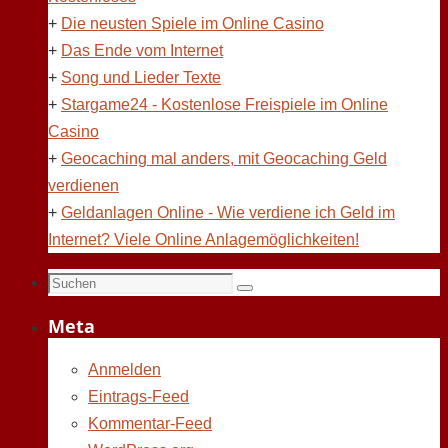
+
Die neusten Spiele im Online Casino
+
Das Ende vom Internet
+
Song und Lieder Texte
+
Stargame24 - Kostenlose Freispiele im Online
Casino
+
Geocaching mal anders, mit Geocaching Geld
verdienen
+
Geldanlagen Online - Wie verdiene ich Geld im
Internet? Viele Online Anlagemöglichkeiten!
Suchen
Suchen
nach:
Meta
Anmelden
Eintrags-Feed
Kommentar-Feed