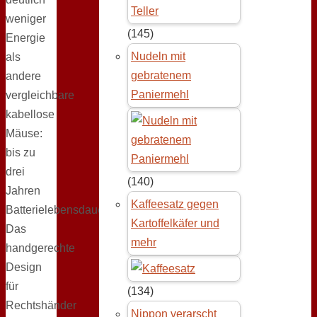
weniger
(145)
Energie
Nudeln mit
als
gebratenem
andere
Paniermehl
vergleichbare
kabellose
Mäuse:
bis zu
drei
(140)
Jahren
Kaffeesatz gegen
Batterielebensdauer
Kartoffelkäfer und
Das
mehr
handgerechte
Design
für
(134)
Rechtshänder
Nippon verarscht