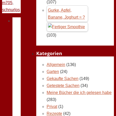
(107)
m705
,
schnurlos
Gurke, Apfel,
Banane, Joghurt = ?
(103)
Kategorien
Allgemein
(136)
Garten
(24)
Gekaufte Sachen
(149)
Getestete Sachen
(34)
Meine Bücher die ich gelesen habe
(283)
Privat
(1)
Rezepte
(42)