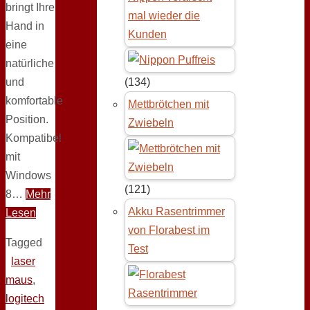
bringt Ihre
mal wieder die
Hand in
Kunden
eine
natürliche
und
(134)
komfortable
Mettbrötchen mit
Position.
Zwiebeln
Kompatibel
mit
Windows
(121)
8…
Mehr
Akku Rasentrimmer
Lesen
von Florabest im
Tagged
Test
laser
maus
,
logitech