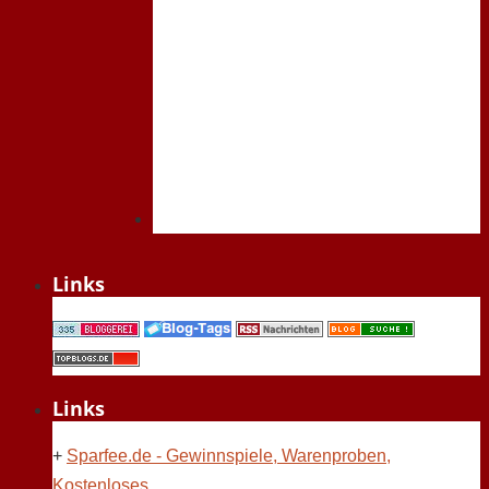
Links
Links
+
Sparfee.de - Gewinnspiele, Warenproben,
Kostenloses