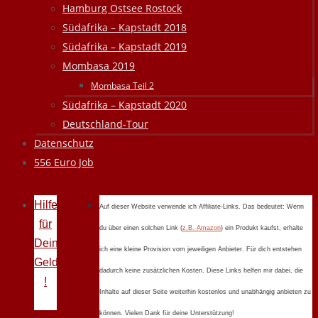
Hamburg Ostsee Rostock
Südafrika – Kapstadt 2018
Südafrika – Kapstadt 2019
Mombasa 2019
Mombasa Teil 2
Südafrika – Kapstadt 2020
Deutschland-Tour
Datenschutz
556 Euro Job
Hilfe
Auf dieser Website verwende ich Affiliate-Links. Das bedeutet: Wenn
für
du über einen solchen Link (
z.B. Amazon
) ein Produkt kaufst, erhalte
Deine
ich eine kleine Provision vom jeweiligen Anbieter. Für dich entstehen
Geldprobleme
dadurch keine zusätzlichen Kosten. Diese Links helfen mir dabei, die
!
Inhalte auf dieser Seite weiterhin kostenlos und unabhängig anbieten zu
können. Vielen Dank für deine Unterstützung!