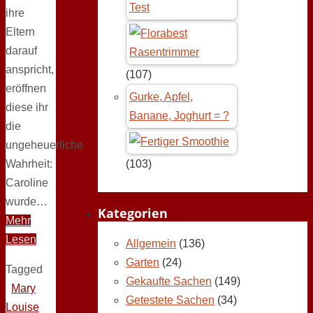
Test
ihre
Eltern
darauf
anspricht,
(107)
eröffnen
Gurke, Apfel,
diese ihr
Banane, Joghurt = ?
die
ungeheuerliche
Wahrheit:
(103)
Caroline
wurde…
Kategorien
Mehr
Lesen
Allgemein
(136)
Garten
(24)
Tagged
Gekaufte Sachen
(149)
Mary
Getestete Sachen
(34)
Louise