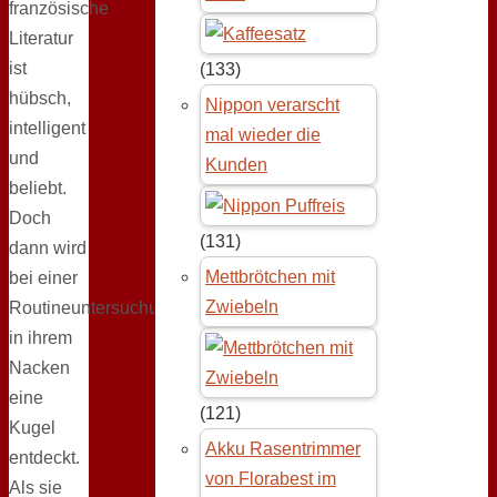
französische
Literatur
ist
(133)
hübsch,
Nippon verarscht
intelligent
mal wieder die
und
Kunden
beliebt.
Doch
(131)
dann wird
Mettbrötchen mit
bei einer
Zwiebeln
Routineuntersuchung
in ihrem
Nacken
eine
(121)
Kugel
Akku Rasentrimmer
entdeckt.
von Florabest im
Als sie