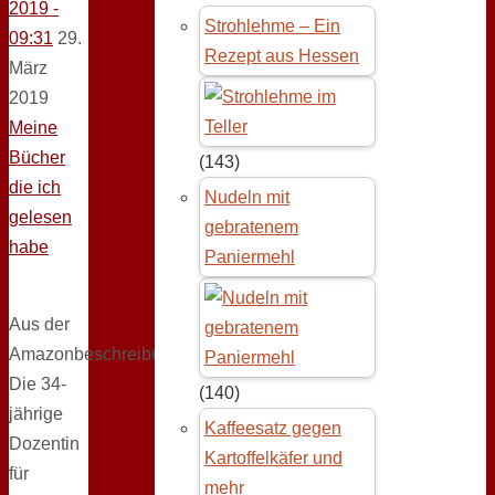
2019 -
Strohlehme – Ein
09:31
29.
Rezept aus Hessen
März
2019
Meine
Bücher
(143)
die ich
Nudeln mit
gelesen
gebratenem
habe
Paniermehl
Aus der
Amazonbeschreibung:
Die 34-
(140)
jährige
Kaffeesatz gegen
Dozentin
Kartoffelkäfer und
für
mehr