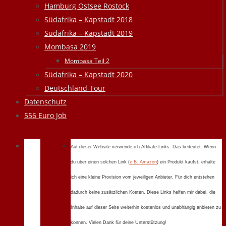
Hamburg Ostsee Rostock
Südafrika – Kapstadt 2018
Südafrika – Kapstadt 2019
Mombasa 2019
Mombasa Teil 2
Südafrika – Kapstadt 2020
Deutschland-Tour
Datenschutz
556 Euro Job
Auf dieser Website verwende ich Affiliate-Links. Das bedeutet: Wenn
du über einen solchen Link (
z.B. Amazon
) ein Produkt kaufst, erhalte
ich eine kleine Provision vom jeweiligen Anbieter. Für dich entstehen
dadurch keine zusätzlichen Kosten. Diese Links helfen mir dabei, die
Inhalte auf dieser Seite weiterhin kostenlos und unabhängig anbieten zu
können. Vielen Dank für deine Unterstützung!