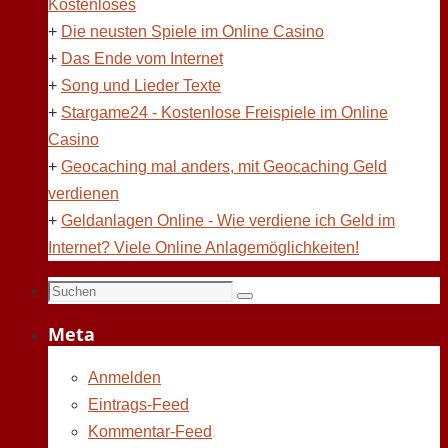
Kostenloses
+
Die neusten Spiele im Online Casino
+
Das Ende vom Internet
+
Song und Lieder Texte
+
Stargame24 - Kostenlose Freispiele im Online
Casino
+
Geocaching mal anders, mit Geocaching Geld
verdienen
+
Geldanlagen Online - Wie verdiene ich Geld im
Internet? Viele Online Anlagemöglichkeiten!
Suchen
Suchen
nach:
Meta
Anmelden
Eintrags-Feed
Kommentar-Feed