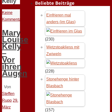
Kelly
Beliebte Beiträge
Keine
Einfrieren mal
Kommentare
anders (im Glas)
Mary
Louise
(230)
Kelly
Wetzstoakliess mit
–
Zwiweln
Vor
ihren
Augen
(228)
Stonehenge hinter
Blasbach
Von
Steffen
Rupp
29.
März
(157)