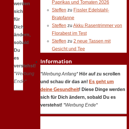
Paprikas und Tomaten 2026
werden
Steffen
zu
Fissler Edelstahl-
sich
Bratpfanne
für
Steffen
zu
Akku Rasentrimmer von
Dich
Florabest im Test
ändern,
Steffen
zu
2 neue Tassen mit
sobald
Gesicht und Tee
Du
es
Information
verstehst!
*Werbung
*Werbung Anfang*
Hör auf zu scrollen
Ende*
und schau dir das an!
Es geht um
deine Gesundheit
! Diese Dinge werden
sich für Dich ändern, sobald Du es
verstehst!
*Werbung Ende*