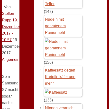
Von
(142)
Steffen
Nudeln mit
Rupp
19.
gebratenem
Dezember
Paniermehl
2017 -
10:57
19.
Dezember
2017
Allgemein
(136)
Kaffeesatz gegen
So n
Kartoffelkäfer und
Samsung
mehr
S7 macht
sogar
(133)
nachts
Nippon verarscht