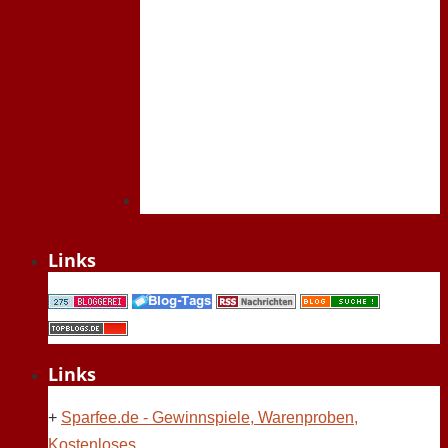
Links
Links
+
Sparfee.de - Gewinnspiele, Warenproben,
Kostenloses