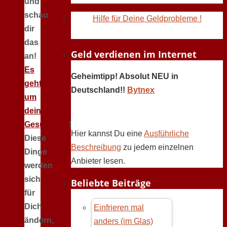
und
schau
Hilfe für Deine Geldprobleme !
dir
das
Geld verdienen im Internet
an!
Es
Geheimtipp! Absolut NEU in
geht
Deutschland!!
Bytnex
um
deine
Gesundheit
!
Hier kannst Du eine
Ausführliche
Diese
Beschreibung
zu jedem einzelnen
Dinge
Anbieter lesen.
werden
sich
Beliebte Beiträge
für
Dich
Einfrieren mal
ändern,
anders (im Glas)