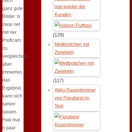
noch
mal wieder die
ganz gute
Kunden
Bilder. Is
zwar net
mit ner
(129)
Proficam
Mettbrötchen mit
zu
Zwiebeln
vergleichen,
aber
immerhin,
das
(117)
Ergebnis
Akku Rasentrimmer
kann sich
von Florabest im
sehen
Test
lassen.
Hab mal
n paar