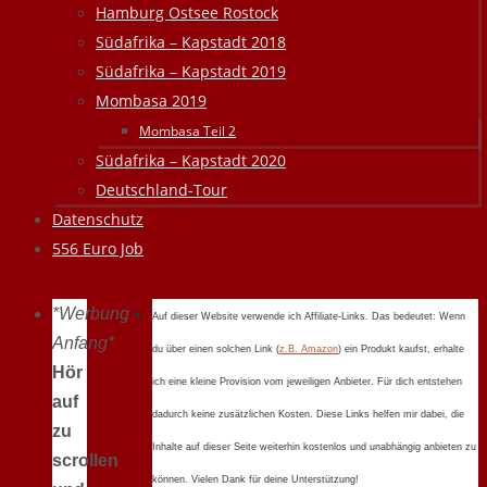
Hamburg Ostsee Rostock
Südafrika – Kapstadt 2018
Südafrika – Kapstadt 2019
Mombasa 2019
Mombasa Teil 2
Südafrika – Kapstadt 2020
Deutschland-Tour
Datenschutz
556 Euro Job
*Werbung
Auf dieser Website verwende ich Affiliate-Links. Das bedeutet: Wenn
Anfang*
du über einen solchen Link (
z.B. Amazon
) ein Produkt kaufst, erhalte
Hör
ich eine kleine Provision vom jeweiligen Anbieter. Für dich entstehen
auf
dadurch keine zusätzlichen Kosten. Diese Links helfen mir dabei, die
zu
Inhalte auf dieser Seite weiterhin kostenlos und unabhängig anbieten zu
scrollen
können. Vielen Dank für deine Unterstützung!