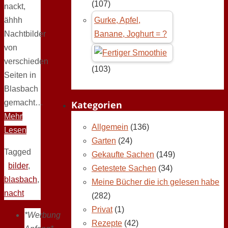
(107)
nackt,
ähhh
Gurke, Apfel,
Nachtbilder
Banane, Joghurt = ?
von
verschieden
(103)
Seiten in
Blasbach
gemacht…
Kategorien
Mehr
Allgemein
(136)
Lesen
Garten
(24)
Tagged
Gekaufte Sachen
(149)
bilder
,
Getestete Sachen
(34)
blasbach
,
Meine Bücher die ich gelesen habe
nacht
(282)
Privat
(1)
*Werbung
Rezepte
(42)