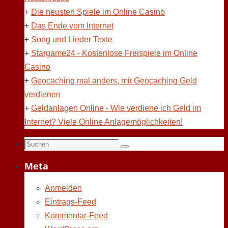
+
Die neusten Spiele im Online Casino
+
Das Ende vom Internet
+
Song und Lieder Texte
+
Stargame24 - Kostenlose Freispiele im Online
Casino
+
Geocaching mal anders, mit Geocaching Geld
verdienen
+
Geldanlagen Online - Wie verdiene ich Geld im
Internet? Viele Online Anlagemöglichkeiten!
Suchen
Suchen
nach:
Meta
Anmelden
Eintrags-Feed
Kommentar-Feed