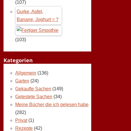
(107)
Gurke, Apfel,
Banane, Joghurt = ?
(103)
Kategorien
Allgemein
(136)
Garten
(24)
Gekaufte Sachen
(149)
Getestete Sachen
(34)
Meine Bücher die ich gelesen habe
(282)
Privat
(1)
Rezepte
(42)