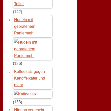
(142)
Nudeln mit
gebratenem
Paniermehl
(136)
Kaffeesatz gegen
Kartoffelkäfer und
mehr
(133)
Nippon verarscht