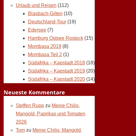
Urlaub und Reisen
(112)
Blasbach-Gilten
(10)
Deutschland-Tour
(19)
Edersee
(7)
Hamburg Ostsee Rostock
(15)
Mombasa 2019
(8)
Mombasa Teil 2
(1)
Südafrika – Kapstadt 2018
(18)
Südafrika – Kapstadt 2019
(20)
Südafrika – Kapstadt 2020
(14)
Neueste Kommentare
Steffen Rupp
zu
Meine Chilis,
Mangold, Paprikas und Tomaten
2026
Tom
zu
Meine Chilis, Mangold,