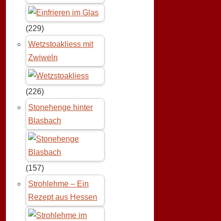
(229)
Wetzstoakliess mit
Zwiweln
(226)
Stonehenge hinter
Blasbach
(157)
Strohlehme – Ein
Rezept aus Hessen