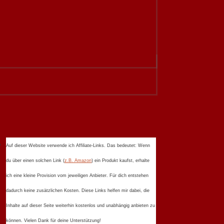
Auf dieser Website verwende ich Affiliate-Links. Das bedeutet: Wenn
du über einen solchen Link (
z.B. Amazon
) ein Produkt kaufst, erhalte
ich eine kleine Provision vom jeweiligen Anbieter. Für dich entstehen
dadurch keine zusätzlichen Kosten. Diese Links helfen mir dabei, die
Inhalte auf dieser Seite weiterhin kostenlos und unabhängig anbieten zu
können. Vielen Dank für deine Unterstützung!