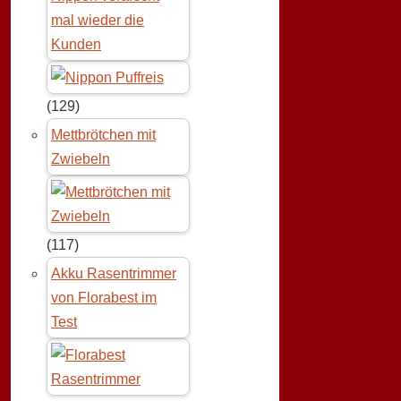
mal wieder die
Kunden
(129)
Mettbrötchen mit
Zwiebeln
(117)
Akku Rasentrimmer
von Florabest im
Test