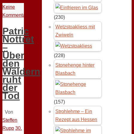
Keine
Kommentare
(230)
Wetzstoakliess mit
Patric
Zwiweln
Nottret
–
Über
(228)
den
Stonehenge hinter
Wäldern
Blasbach
ruht
der
Tod
(157)
Strohlehme – Ein
Von
Rezept aus Hessen
Steffen
Rupp
30.