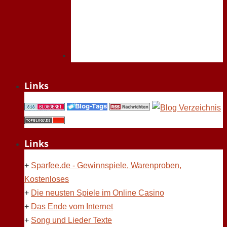
Links
Links
+
Sparfee.de - Gewinnspiele, Warenproben,
Kostenloses
+
Die neusten Spiele im Online Casino
+
Das Ende vom Internet
+
Song und Lieder Texte