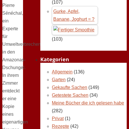
(107)
Pierre
Gurke, Apfel,
Sénéchal,
Banane, Joghurt = ?
ein
Experte
für
(103)
Umweltverbrechen,
in den
Kategorien
Amazonas-
Dschungel.
Allgemein
(136)
In ihrem
Garten
(24)
Zimmer
Gekaufte Sachen
(149)
entdeckt
Getestete Sachen
(34)
er eine
Meine Bücher die ich gelesen habe
Kopie
(282)
eines
Privat
(1)
eigenartigen
Rezepte
(42)