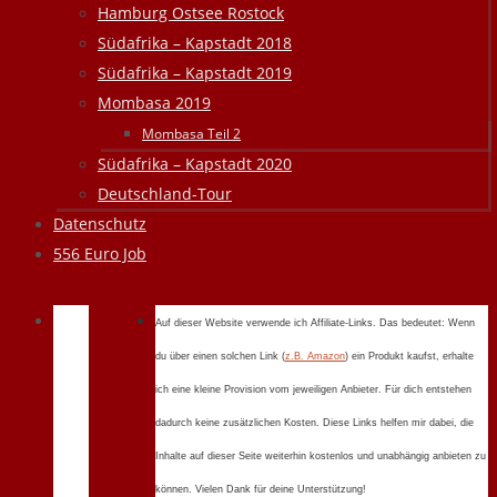
Hamburg Ostsee Rostock
Südafrika – Kapstadt 2018
Südafrika – Kapstadt 2019
Mombasa 2019
Mombasa Teil 2
Südafrika – Kapstadt 2020
Deutschland-Tour
Datenschutz
556 Euro Job
Auf dieser Website verwende ich Affiliate-Links. Das bedeutet: Wenn
du über einen solchen Link (
z.B. Amazon
) ein Produkt kaufst, erhalte
ich eine kleine Provision vom jeweiligen Anbieter. Für dich entstehen
dadurch keine zusätzlichen Kosten. Diese Links helfen mir dabei, die
Inhalte auf dieser Seite weiterhin kostenlos und unabhängig anbieten zu
können. Vielen Dank für deine Unterstützung!