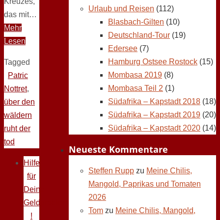
Kreuzes,
Urlaub und Reisen
(112)
das mit…
Blasbach-Gilten
(10)
Mehr
Deutschland-Tour
(19)
Lesen
Edersee
(7)
Hamburg Ostsee Rostock
(15)
Tagged
Mombasa 2019
(8)
Patric
Mombasa Teil 2
(1)
Nottret
,
Südafrika – Kapstadt 2018
(18)
über den
Südafrika – Kapstadt 2019
(20)
wäldern
Südafrika – Kapstadt 2020
(14)
ruht der
tod
Neueste Kommentare
Hilfe
Steffen Rupp
zu
Meine Chilis,
für
Mangold, Paprikas und Tomaten
Deine
2026
Geldprobleme
Tom
zu
Meine Chilis, Mangold,
!