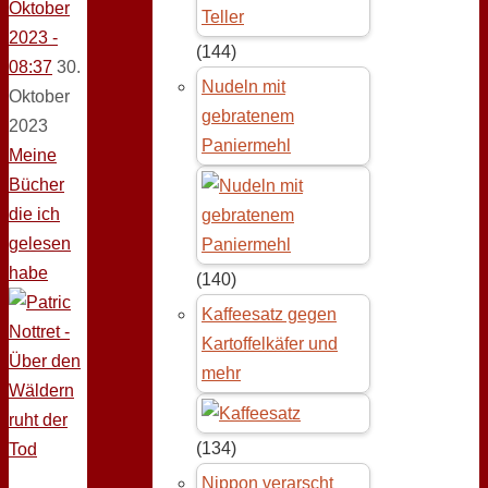
Oktober
2023 -
(144)
08:37
30.
Nudeln mit
Oktober
gebratenem
2023
Paniermehl
Meine
Bücher
die ich
gelesen
habe
(140)
Kaffeesatz gegen
Kartoffelkäfer und
mehr
(134)
Nippon verarscht