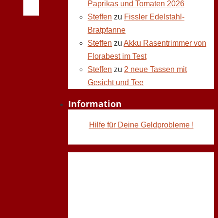
Paprikas und Tomaten 2026
Steffen
zu
Fissler Edelstahl-
Bratpfanne
Steffen
zu
Akku Rasentrimmer von
Florabest im Test
Steffen
zu
2 neue Tassen mit
Gesicht und Tee
Information
Hilfe für Deine Geldprobleme !