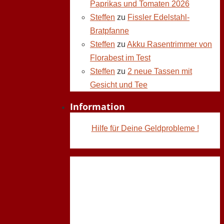
Paprikas und Tomaten 2026
Steffen
zu
Fissler Edelstahl-
Bratpfanne
Steffen
zu
Akku Rasentrimmer von
Florabest im Test
Steffen
zu
2 neue Tassen mit
Gesicht und Tee
Information
Hilfe für Deine Geldprobleme !