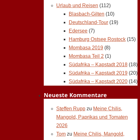
Urlaub und Reisen
(112)
Blasbach-Gilten
(10)
Deutschland-Tour
(19)
Edersee
(7)
Hamburg Ostsee Rostock
(15)
Mombasa 2019
(8)
Mombasa Teil 2
(1)
Südafrika – Kapstadt 2018
(18)
Südafrika – Kapstadt 2019
(20)
Südafrika – Kapstadt 2020
(14)
Neueste Kommentare
Steffen Rupp
zu
Meine Chilis,
Mangold, Paprikas und Tomaten
2026
Tom
zu
Meine Chilis, Mangold,