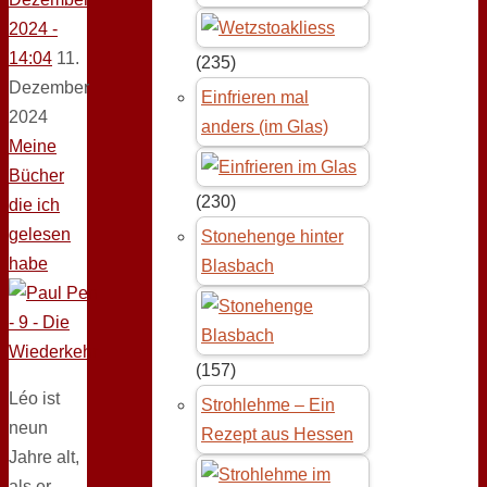
2024 -
14:04
11.
(235)
Dezember
Einfrieren mal
2024
anders (im Glas)
Meine
Bücher
(230)
die ich
gelesen
Stonehenge hinter
habe
Blasbach
(157)
Léo ist
Strohlehme – Ein
neun
Rezept aus Hessen
Jahre alt,
als er