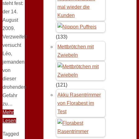
steht fest:
mal wieder die
der 14.
Kunden
August
2009.
Verzweifelt
(133)
versucht
Mettbrötchen mit
Léo,
Zwiebeln
jemanden
von
dieser
(121)
drohenden
Akku Rasentrimmer
Gefahr
von Florabest im
zu…
Test
Mehr
Lesen
Tagged