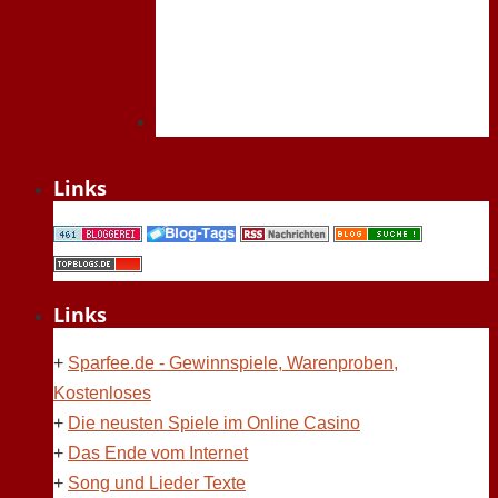
Links
Links
+
Sparfee.de - Gewinnspiele, Warenproben,
Kostenloses
+
Die neusten Spiele im Online Casino
+
Das Ende vom Internet
+
Song und Lieder Texte