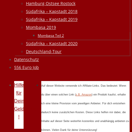
Hamburg Ostsee Rostock
Südafrika – Kapstadt 2018
Südafrika – Kapstadt 2019
Mombasa 2019
Mombasa Teil 2
Südafrika – Kapstadt 2020
Deutschland-Tour
Datenschutz
556 Euro Job
Hilfe
Auf dieser Website verwende ich Affiliate-Links. Das bedeutet: Wenn
für
du über einen solchen Link (
z.B. Amazon
) ein Produkt kaufst, erhalte
Deine
ich eine kleine Provision vom jeweiligen Anbieter. Für dich entstehen
Geldprobleme
dadurch keine zusätzlichen Kosten. Diese Links helfen mir dabei, die
!
Inhalte auf dieser Seite weiterhin kostenlos und unabhängig anbieten zu
können. Vielen Dank für deine Unterstützung!