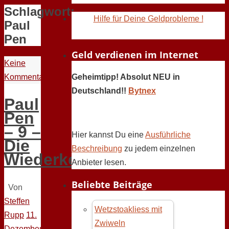
Schlagwort:
Hilfe für Deine Geldprobleme !
Paul
Pen
Geld verdienen im Internet
Keine
Kommentare
Geheimtipp! Absolut NEU in
Deutschland!!
Bytnex
Paul
Pen
– 9 –
Hier kannst Du eine
Ausführliche
Die
Beschreibung
zu jedem einzelnen
Wiederkehr
Anbieter lesen.
Beliebte Beiträge
Von
Steffen
Wetzstoakliess mit
Rupp
11.
Zwiweln
Dezember