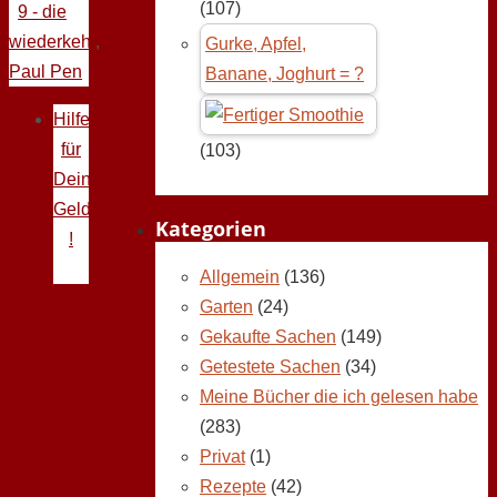
(107)
9 - die
wiederkehr
,
Gurke, Apfel,
Paul Pen
Banane, Joghurt = ?
Hilfe
für
(103)
Deine
Geldprobleme
Kategorien
!
Allgemein
(136)
Garten
(24)
Gekaufte Sachen
(149)
Getestete Sachen
(34)
Meine Bücher die ich gelesen habe
(283)
Privat
(1)
Rezepte
(42)