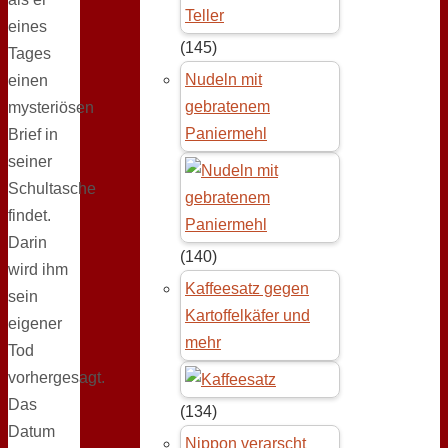
eines
(145)
Tages
Nudeln mit
einen
gebratenem
mysteriösen
Paniermehl
Brief in
seiner
Schultasche
findet.
Darin
(140)
wird ihm
Kaffeesatz gegen
sein
Kartoffelkäfer und
eigener
mehr
Tod
vorhergesagt.
Das
(134)
Datum
Nippon verarscht