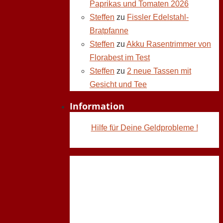
Paprikas und Tomaten 2026
Steffen
zu
Fissler Edelstahl-
Bratpfanne
Steffen
zu
Akku Rasentrimmer von
Florabest im Test
Steffen
zu
2 neue Tassen mit
Gesicht und Tee
Information
Hilfe für Deine Geldprobleme !