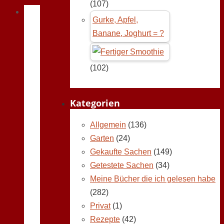
(107)
Gurke, Apfel,
Banane, Joghurt = ?
(102)
Kategorien
Allgemein
(136)
Garten
(24)
Gekaufte Sachen
(149)
Getestete Sachen
(34)
Meine Bücher die ich gelesen habe
(282)
Privat
(1)
Rezepte
(42)