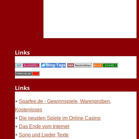
Links
Links
+
Sparfee.de - Gewinnspiele, Warenproben,
Kostenloses
+
Die neusten Spiele im Online Casino
+
Das Ende vom Internet
+
Song und Lieder Texte