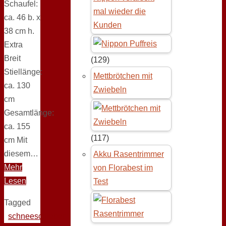
Schaufel:
mal wieder die
ca. 46 b. x
Kunden
38 cm h.
Extra
Breit
(129)
Stiellänge:
Mettbrötchen mit
ca. 130
Zwiebeln
cm
Gesamtlänge:
ca. 155
(117)
cm Mit
diesem…
Akku Rasentrimmer
Mehr
von Florabest im
Lesen
Test
Tagged
schneeschieber