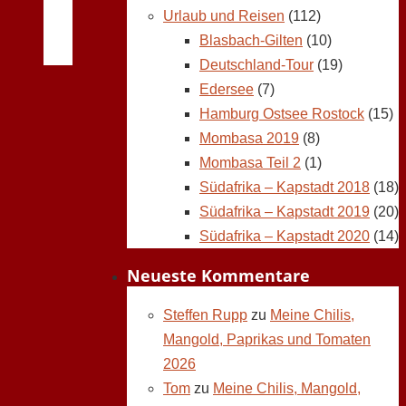
Urlaub und Reisen
(112)
Blasbach-Gilten
(10)
Deutschland-Tour
(19)
Edersee
(7)
Hamburg Ostsee Rostock
(15)
Mombasa 2019
(8)
Mombasa Teil 2
(1)
Südafrika – Kapstadt 2018
(18)
Südafrika – Kapstadt 2019
(20)
Südafrika – Kapstadt 2020
(14)
Neueste Kommentare
Steffen Rupp
zu
Meine Chilis,
Mangold, Paprikas und Tomaten
2026
Tom
zu
Meine Chilis, Mangold,