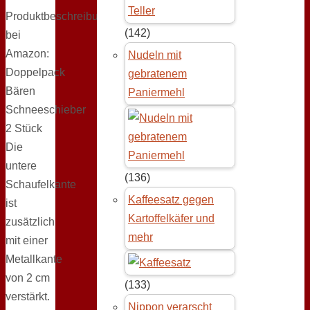
Produktbeschreibung
(142)
bei
Amazon:
Nudeln mit
Doppelpack
gebratenem
Bären
Paniermehl
Schneeschieber
2 Stück
Die
untere
(136)
Schaufelkante
Kaffeesatz gegen
ist
Kartoffelkäfer und
zusätzlich
mehr
mit einer
Metallkante
von 2 cm
(133)
verstärkt.
Nippon verarscht