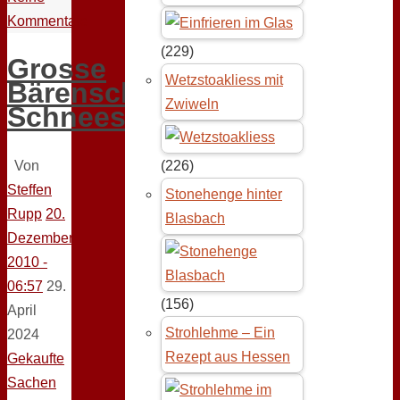
Kommentare
(229)
Grosse
Wetzstoakliess mit
Bärenschaufel
Zwiweln
Schneeschieber
Von
(226)
Steffen
Stonehenge hinter
Rupp
20.
Blasbach
Dezember
2010 -
06:57
29.
(156)
April
Strohlehme – Ein
2024
Rezept aus Hessen
Gekaufte
Sachen