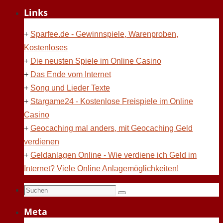
Links
+
Sparfee.de - Gewinnspiele, Warenproben,
Kostenloses
+
Die neusten Spiele im Online Casino
+
Das Ende vom Internet
+
Song und Lieder Texte
+
Stargame24 - Kostenlose Freispiele im Online
Casino
+
Geocaching mal anders, mit Geocaching Geld
verdienen
+
Geldanlagen Online - Wie verdiene ich Geld im
Internet? Viele Online Anlagemöglichkeiten!
Suchen
Suchen
nach:
Meta