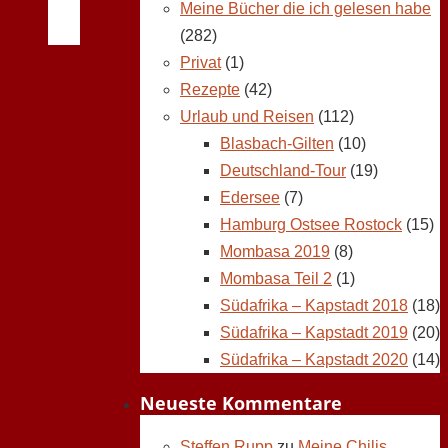
Meine Bücher die ich gelesen habe
(282)
Privat
(1)
Rezepte
(42)
Urlaub und Reisen
(112)
Blasbach-Gilten
(10)
Deutschland-Tour
(19)
Edersee
(7)
Hamburg Ostsee Rostock
(15)
Mombasa 2019
(8)
Mombasa Teil 2
(1)
Südafrika – Kapstadt 2018
(18)
Südafrika – Kapstadt 2019
(20)
Südafrika – Kapstadt 2020
(14)
Neueste Kommentare
Steffen Rupp
zu
Meine Chilis,