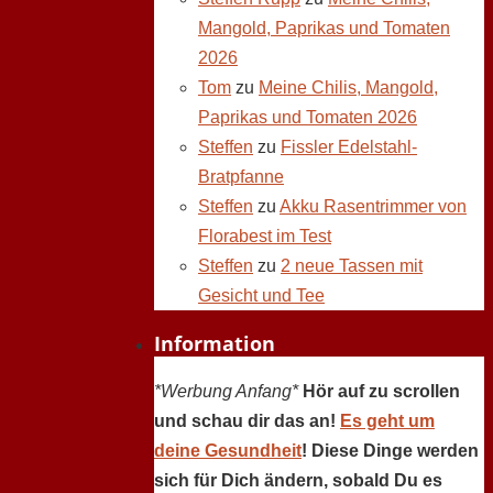
Mangold, Paprikas und Tomaten
2026
Tom
zu
Meine Chilis, Mangold,
Paprikas und Tomaten 2026
Steffen
zu
Fissler Edelstahl-
Bratpfanne
Steffen
zu
Akku Rasentrimmer von
Florabest im Test
Steffen
zu
2 neue Tassen mit
Gesicht und Tee
Information
*Werbung Anfang*
Hör auf zu scrollen
und schau dir das an!
Es geht um
deine Gesundheit
! Diese Dinge werden
sich für Dich ändern, sobald Du es