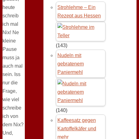
heute
Strohlehme – Ein
schreib
Rezept aus Hessen
ich mal
Nix! Ne
kleine
(143)
Pause
Nudeln mit
muss ja
gebratenem
auch mal
Paniermehl
sein. Iss
nur die
Frage,
wie viel
schreibe
(140)
ich von
Kaffeesatz gegen
dem Nix?
Kartoffelkäfer und
Und,
mehr