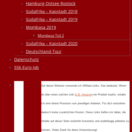
Hamburg Ostsee Rostock
Südafrika – Kapstadt 2018
Südafrika – Kapstadt 2019
Mombasa 2019
Mombasa Teil 2
Südafrika – Kapstadt 2020
Deutschland-Tour
Datenschutz
556 Euro Job
Auf dieser Website verwende ich Affiliate-Links. Das bedeutet: Wenn
du über einen solchen Link (
z.B. Amazon
) ein Produkt kaufst, erhalte
ich eine kleine Provision vom jeweiligen Anbieter. Für dich entstehen
dadurch keine zusätzlichen Kosten. Diese Links helfen mir dabei, die
Inhalte auf dieser Seite weiterhin kostenlos und unabhängig anbieten zu
können. Vielen Dank für deine Unterstützung!