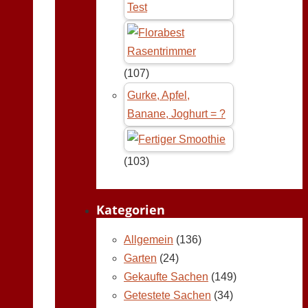
Test
(107)
Gurke, Apfel,
Banane, Joghurt = ?
(103)
Kategorien
Allgemein
(136)
Garten
(24)
Gekaufte Sachen
(149)
Getestete Sachen
(34)