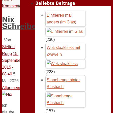
Beliebte Beiträge
Kommentare
Einfrieren mal
Nix
anders (im Glas)
Schreiben
(230)
Von
Steffen
Wetzstoakliess mit
Rupp
15.
Zwiweln
September
2015 -
(228)
08:40
5.
Stonehenge hinter
Mai 2026
Blasbach
Allgemein
Ich
(157)
glaube,