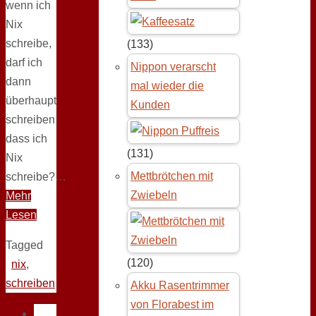
wenn ich
Nix
schreibe,
(133)
darf ich
Nippon verarscht
dann
mal wieder die
überhaupt
Kunden
schreiben,
dass ich
(131)
Nix
Mettbrötchen mit
schreibe?…
Zwiebeln
Mehr
Lesen
Tagged
(120)
nix
,
schreiben
Akku Rasentrimmer
von Florabest im