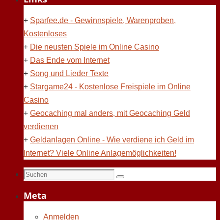
+
Sparfee.de - Gewinnspiele, Warenproben,
Kostenloses
+
Die neusten Spiele im Online Casino
+
Das Ende vom Internet
+
Song und Lieder Texte
+
Stargame24 - Kostenlose Freispiele im Online
Casino
+
Geocaching mal anders, mit Geocaching Geld
verdienen
+
Geldanlagen Online - Wie verdiene ich Geld im
Internet? Viele Online Anlagemöglichkeiten!
Suchen
Suchen
nach:
Meta
Anmelden