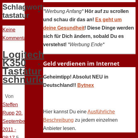
Schlagwort:
*Werbung Anfang*
Hör auf zu scrollen
tastatur
und schau dir das an!
Es geht um
deine Gesundheit
! Diese Dinge werden
Keine
sich für Dich ändern, sobald Du es
Kommentare
verstehst!
*Werbung Ende*
Logitech
K350
Geld verdienen im Internet
Tastatur
schnurlos
Geheimtipp! Absolut NEU in
Deutschland!!
Bytnex
Von
Steffen
Hier kannst Du eine
Ausführliche
Rupp
20.
Beschreibung
zu jedem einzelnen
September
Anbieter lesen.
2011 -
08:17
5.