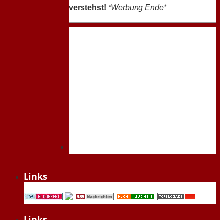
verstehst!
*Werbung Ende*
Links
Links