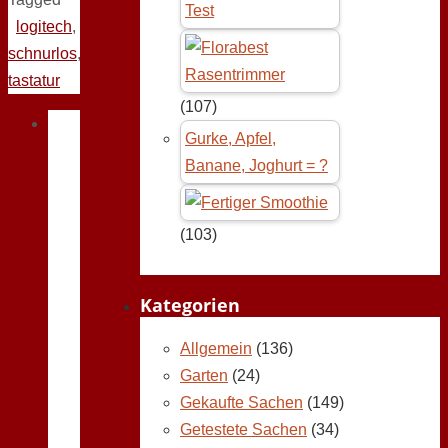
Test
logitech
,
schnurlos
,
tastatur
(107)
Gurke, Apfel,
Banane, Joghurt = ?
(103)
Kategorien
Allgemein
(136)
Garten
(24)
Gekaufte Sachen
(149)
Getestete Sachen
(34)