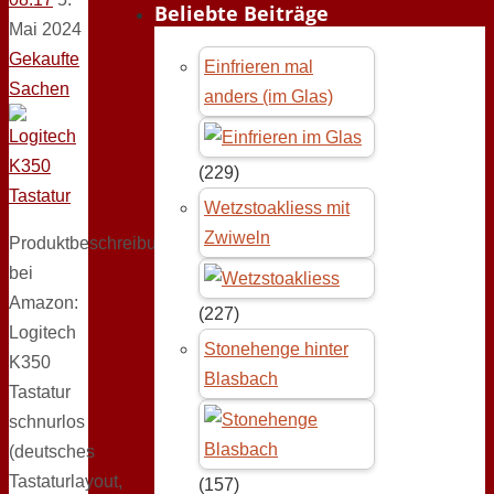
Beliebte Beiträge
Mai 2024
Gekaufte
Einfrieren mal
Sachen
anders (im Glas)
(229)
Wetzstoakliess mit
Zwiweln
Produktbeschreibung
bei
Amazon:
(227)
Logitech
Stonehenge hinter
K350
Blasbach
Tastatur
schnurlos
(deutsches
Tastaturlayout,
(157)