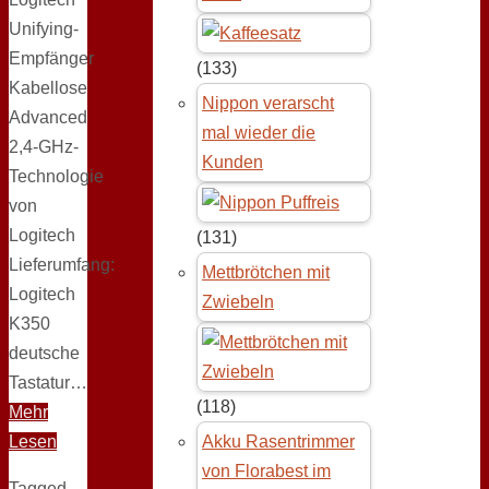
Unifying-
Empfänger
(133)
Kabellose
Nippon verarscht
Advanced
mal wieder die
2,4-GHz-
Kunden
Technologie
von
Logitech
(131)
Lieferumfang:
Mettbrötchen mit
Logitech
Zwiebeln
K350
deutsche
Tastatur…
(118)
Mehr
Lesen
Akku Rasentrimmer
von Florabest im
Tagged