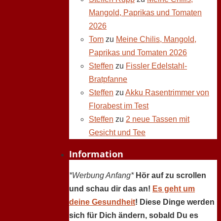
Mangold, Paprikas und Tomaten
2026
Tom
zu
Meine Chilis, Mangold,
Paprikas und Tomaten 2026
Steffen
zu
Fissler Edelstahl-
Bratpfanne
Steffen
zu
Akku Rasentrimmer von
Florabest im Test
Steffen
zu
2 neue Tassen mit
Gesicht und Tee
Information
*Werbung Anfang*
Hör auf zu scrollen
und schau dir das an!
Es geht um
deine Gesundheit
! Diese Dinge werden
sich für Dich ändern, sobald Du es