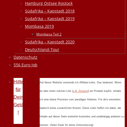
Hamburg Ostsee Rostock
Südafrika – Kapstadt 2018
Südafrika – Kapstadt 2019
Mombasa 2019
Mombasa Teil 2
Südafrika – Kapstadt 2020
Deutschland-Tour
Datenschutz
556 Euro Job
Hilfe
Auf dieser Website verwende ich Affiliate-Links. Das bedeutet: Wenn
für
du über einen solchen Link (
z.B. Amazon
) ein Produkt kaufst, erhalte
Deine
ich eine kleine Provision vom jeweiligen Anbieter. Für dich entstehen
Geldprobleme
dadurch keine zusätzlichen Kosten. Diese Links helfen mir dabei, die
!
Inhalte auf dieser Seite weiterhin kostenlos und unabhängig anbieten zu
können. Vielen Dank für deine Unterstützung!