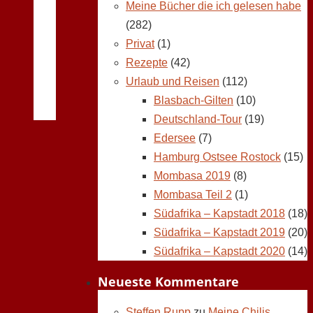
Meine Bücher die ich gelesen habe
(282)
Privat
(1)
Rezepte
(42)
Urlaub und Reisen
(112)
Blasbach-Gilten
(10)
Deutschland-Tour
(19)
Edersee
(7)
Hamburg Ostsee Rostock
(15)
Mombasa 2019
(8)
Mombasa Teil 2
(1)
Südafrika – Kapstadt 2018
(18)
Südafrika – Kapstadt 2019
(20)
Südafrika – Kapstadt 2020
(14)
Neueste Kommentare
Steffen Rupp
zu
Meine Chilis,