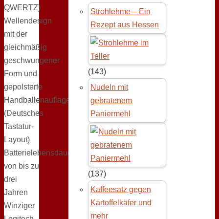
QWERTZ)
Strohlehme – Ein
Wellendesign
Rezept aus Hessen
mit der
gleichmäßig
geschwungener
(143)
Form und
gepolsterte
Nudeln mit
Handballenauflage
gebratenem
(Deutsches
Paniermehl
Tastatur-
Layout)
Batterielebensdauer
von bis zu
(137)
drei
Kaffeesatz gegen
Jahren
Kartoffelkäfer und
Winziger
mehr
Logitech