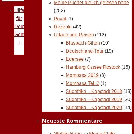
Meine Bücher die ich gelesen habe
Hilfe
(282)
für
Privat
(1)
Deine
Rezepte
(42)
Geldprobleme
Urlaub und Reisen
(112)
!
Blasbach-Gilten
(10)
Deutschland-Tour
(19)
Edersee
(7)
Hamburg Ostsee Rostock
(15)
Mombasa 2019
(8)
Mombasa Teil 2
(1)
Südafrika – Kapstadt 2018
(18)
Südafrika – Kapstadt 2019
(20)
Südafrika – Kapstadt 2020
(14)
Neueste Kommentare
Steffen Rupp
zu
Meine Chilis,