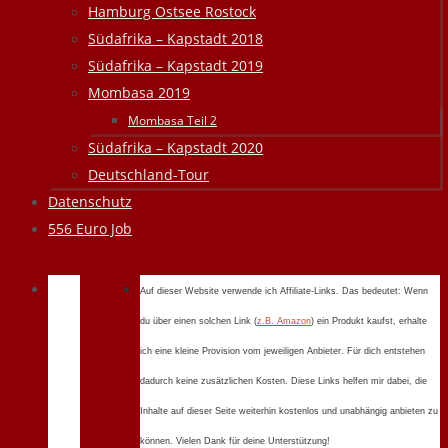
Hamburg Ostsee Rostock
Südafrika – Kapstadt 2018
Südafrika – Kapstadt 2019
Mombasa 2019
Mombasa Teil 2
Südafrika – Kapstadt 2020
Deutschland-Tour
Datenschutz
556 Euro Job
Auf dieser Website verwende ich Affiliate-Links. Das bedeutet: Wenn
du über einen solchen Link (
z.B. Amazon
) ein Produkt kaufst, erhalte
ich eine kleine Provision vom jeweiligen Anbieter. Für dich entstehen
dadurch keine zusätzlichen Kosten. Diese Links helfen mir dabei, die
Inhalte auf dieser Seite weiterhin kostenlos und unabhängig anbieten zu
können. Vielen Dank für deine Unterstützung!