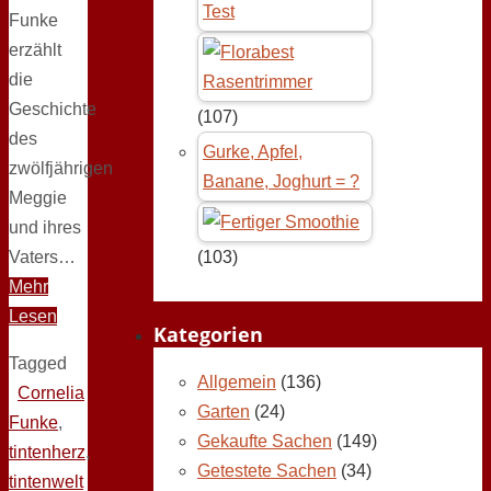
Test
Funke
erzählt
die
Geschichte
(107)
des
Gurke, Apfel,
zwölfjährigen
Banane, Joghurt = ?
Meggie
und ihres
Vaters…
(103)
Mehr
Lesen
Kategorien
Tagged
Allgemein
(136)
Cornelia
Garten
(24)
Funke
,
Gekaufte Sachen
(149)
tintenherz
,
Getestete Sachen
(34)
tintenwelt