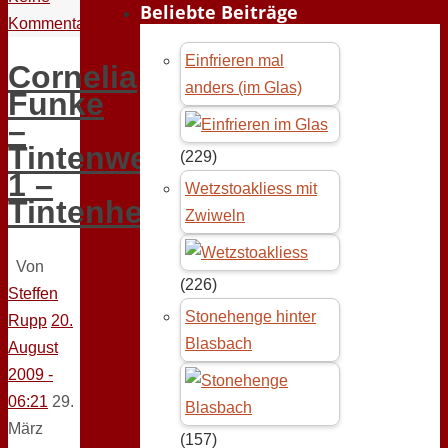
Beliebte Beiträge
Kommentare
Einfrieren mal
Cornelia
anders (im Glas)
Funke
–
Tintenwelt
(229)
1 –
Wetzstoakliess mit
Tintenherz
Zwiweln
Von
(226)
Steffen
Stonehenge hinter
Rupp
20.
Blasbach
August
2009 -
06:21
29.
März
(157)