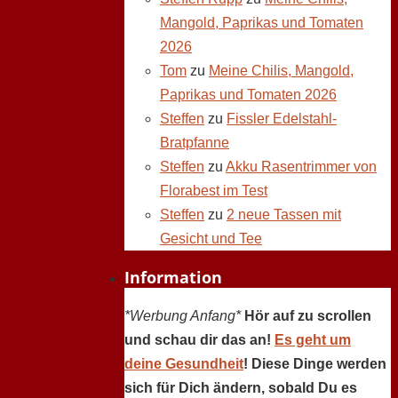
Mangold, Paprikas und Tomaten
2026
Tom
zu
Meine Chilis, Mangold,
Paprikas und Tomaten 2026
Steffen
zu
Fissler Edelstahl-
Bratpfanne
Steffen
zu
Akku Rasentrimmer von
Florabest im Test
Steffen
zu
2 neue Tassen mit
Gesicht und Tee
Information
*Werbung Anfang*
Hör auf zu scrollen
und schau dir das an!
Es geht um
deine Gesundheit
! Diese Dinge werden
sich für Dich ändern, sobald Du es