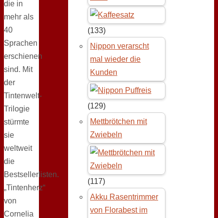
die in
mehr als
40
(133)
Sprachen
Nippon verarscht
erschienen
mal wieder die
sind. Mit
Kunden
der
Tintenwelt-
(129)
Trilogie
Mettbrötchen mit
stürmte
Zwiebeln
sie
weltweit
die
Bestsellerlisten.
(117)
„Tintenherz“
Akku Rasentrimmer
von
von Florabest im
Cornelia