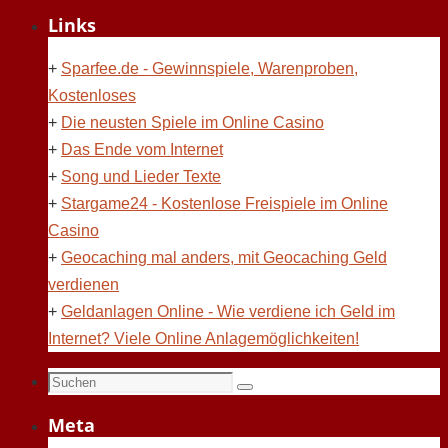
Links
+
Sparfee.de - Gewinnspiele, Warenproben,
Kostenloses
+
Die neusten Spiele im Online Casino
+
Das Ende vom Internet
+
Song und Lieder Texte
+
Stargame24 - Kostenlose Freispiele im Online
Casino
+
Geocaching mal anders, mit Geocaching Geld
verdienen
+
Geldanlagen Online - Wie verdiene ich Geld im
Internet? Viele Online Anlagemöglichkeiten!
Suchen
Suchen
nach:
Meta