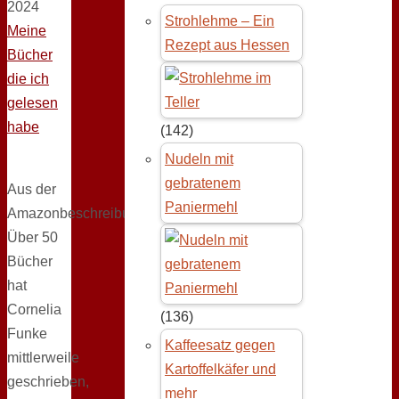
2024
Strohlehme – Ein
Meine
Rezept aus Hessen
Bücher
die ich
gelesen
habe
(142)
Nudeln mit
gebratenem
Aus der
Paniermehl
Amazonbeschreibung:
Über 50
Bücher
hat
Cornelia
(136)
Funke
Kaffeesatz gegen
mittlerweile
Kartoffelkäfer und
geschrieben,
mehr