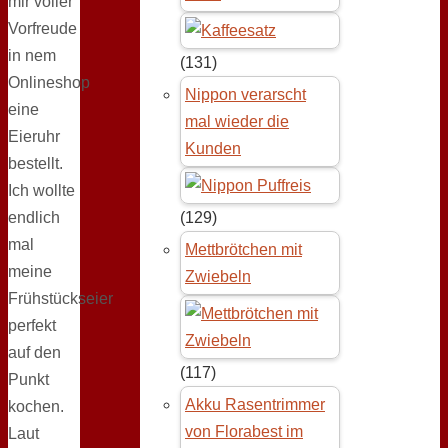
mir voller
Vorfreude
in nem
(131)
Onlineshop
Nippon verarscht
eine
mal wieder die
Eieruhr
Kunden
bestellt.
Ich wollte
endlich
(129)
mal
Mettbrötchen mit
meine
Zwiebeln
Frühstückseier
perfekt
auf den
(117)
Punkt
Akku Rasentrimmer
kochen.
von Florabest im
Laut