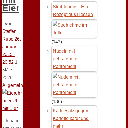
mit
Eier
Strohlehme – Ein
Rezept aus Hessen
Von
Steffen
Rupp
26.
(142)
Januar
Nudeln mit
2015 -
gebratenem
20:52
1.
Paniermehl
März
2026
Allgemein
(136)
Kaffeesatz gegen
Kartoffelkäfer und
Ich habe
mehr