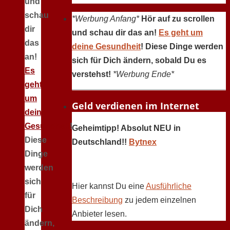
und
schau
*Werbung Anfang*
Hör auf zu scrollen
dir
und schau dir das an!
Es geht um
das
deine Gesundheit
! Diese Dinge werden
an!
sich für Dich ändern, sobald Du es
Es
verstehst!
*Werbung Ende*
geht
um
Geld verdienen im Internet
deine
Gesundheit
!
Geheimtipp! Absolut NEU in
Diese
Deutschland!!
Bytnex
Dinge
werden
sich
Hier kannst Du eine
Ausführliche
für
Beschreibung
zu jedem einzelnen
Dich
Anbieter lesen.
ändern,