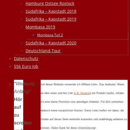
Hamburg Ostsee Rostock
Südafrika – Kapstadt 2018
Südafrika – Kapstadt 2019
Mombasa 2019
Mombasa Teil 2
Südafrika – Kapstadt 2020
Deutschland-Tour
Datenschutz
556 Euro Job
*Werbung
Auf dieser Website verwende ich Affiliate-Links. Das bedeutet: Wenn
Anfang*
du über einen solchen Link (
z.B. Amazon
) ein Produkt kaufst, erhalte
Hör
ich eine kleine Provision vom jeweiligen Anbieter. Für dich entstehen
auf
dadurch keine zusätzlichen Kosten. Diese Links helfen mir dabei, die
zu
Inhalte auf dieser Seite weiterhin kostenlos und unabhängig anbieten zu
scrollen
können. Vielen Dank für deine Unterstützung!