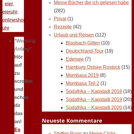
Meine Bücher die ich gelesen habe
eier
,
(282)
eieruhr
,
Privat
(1)
onlineshop
,
Rezepte
(42)
uhr
Urlaub und Reisen
(112)
*Werbung
Blasbach-Gilten
(10)
Anfang*
Deutschland-Tour
(19)
Hör
Edersee
(7)
auf
Hamburg Ostsee Rostock
(15)
zu
Mombasa 2019
(8)
scrollen
Mombasa Teil 2
(1)
und
Südafrika – Kapstadt 2018
(18)
schau
Südafrika – Kapstadt 2019
(20)
dir
Südafrika – Kapstadt 2020
(14)
das
Neueste Kommentare
an!
Es
Steffen Rupp
zu
Meine Chilis,