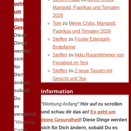
geht
Mangold, Paprikas und Tomaten
um
2026
deine
Tom
zu
Meine Chilis, Mangold,
Gesundheit
!
Paprikas und Tomaten 2026
Diese
Steffen
zu
Fissler Edelstahl-
Dinge
Bratpfanne
werden
Steffen
zu
Akku Rasentrimmer von
sich
Florabest im Test
für
Steffen
zu
2 neue Tassen mit
Dich
Gesicht und Tee
ändern,
Information
sobald
Du
*Werbung Anfang*
Hör auf zu scrollen
es
und schau dir das an!
Es geht um
verstehst!
deine Gesundheit
! Diese Dinge werden
*Werbung
sich für Dich ändern, sobald Du es
Ende*