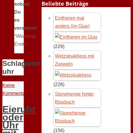
Beliebte Beiträge
sobald
Du
Einfrieren mal
es
anders (im Glas)
verstehst!
*Werbung
Ende*
(229)
Wetzstoakliess mit
Schlagwort:
Zwiweln
uhr
(226)
Keine
Kommentare
Stonehenge hinter
Blasbach
Eieruhr
oder
Uhr
(156)