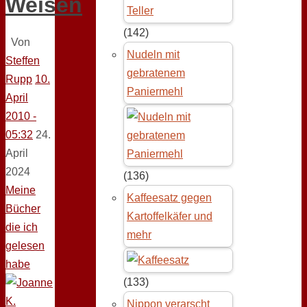
Weisen
(142)
Von
Nudeln mit
Steffen
gebratenem
Rupp
10.
Paniermehl
April
2010 -
05:32
24.
April
2024
(136)
Meine
Kaffeesatz gegen
Bücher
Kartoffelkäfer und
die ich
mehr
gelesen
habe
(133)
Nippon verarscht