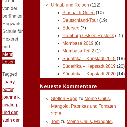
ist und
Urlaub und Reisen
(112)
von der
Blasbach-Gilten
(10)
berühmten
Deutschland-Tour
(19)
Hogwarts-
Edersee
(7)
Schule für
Hamburg Ostsee Rostock
(15)
Hexerei
Mombasa 2019
(8)
und…
Mombasa Teil 2
(1)
Mehr
Südafrika – Kapstadt 2018
(18)
Lesen
Südafrika – Kapstadt 2019
(20)
Südafrika – Kapstadt 2020
(14)
Tagged
harry
Neueste Kommentare
potter
,
joanne k.
Steffen Rupp
zu
Meine Chilis,
rowling
,
Mangold, Paprikas und Tomaten
und der
2026
stein der
Tom
zu
Meine Chilis, Mangold,