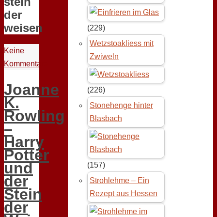
stein
der
weisen
(229)
Wetzstoakliess mit
Keine
Zwiweln
Kommentare
Joanne
(226)
K.
Stonehenge hinter
Rowling
Blasbach
–
Harry
Potter
und
(157)
der
Strohlehme – Ein
Stein
Rezept aus Hessen
der