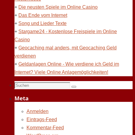
+
Die neusten Spiele im Online Casino
+
Das Ende vom Internet
+
Song und Lieder Texte
+
Stargame24 - Kostenlose Freispiele im Online
Casino
+
Geocaching mal anders, mit Geocaching Geld
verdienen
+
Geldanlagen Online - Wie verdiene ich Geld im
Internet? Viele Online Anlagemöglichkeiten!
Suchen
Suchen
nach:
Meta
Anmelden
Eintrags-Feed
Kommentar-Feed