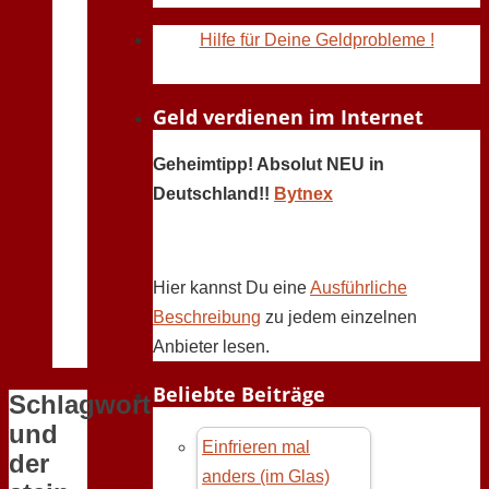
Hilfe für Deine Geldprobleme !
Geld verdienen im Internet
Geheimtipp! Absolut NEU in
Deutschland!!
Bytnex
Hier kannst Du eine
Ausführliche
Beschreibung
zu jedem einzelnen
Anbieter lesen.
Beliebte Beiträge
Schlagwort:
und
Einfrieren mal
der
anders (im Glas)