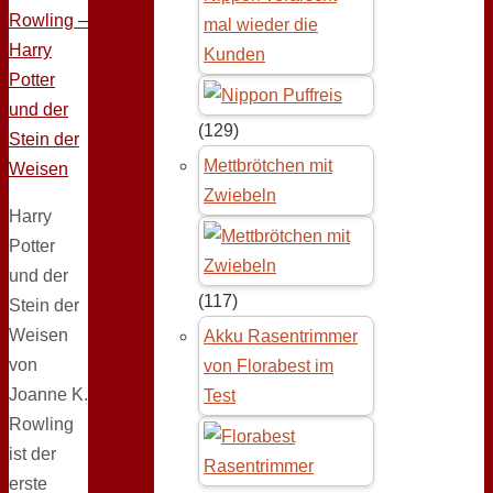
mal wieder die
Kunden
(129)
Mettbrötchen mit
Zwiebeln
Harry
Potter
und der
(117)
Stein der
Weisen
Akku Rasentrimmer
von
von Florabest im
Joanne K.
Test
Rowling
ist der
erste