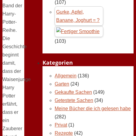
(107)
Band der
Gurke, Apfel,
Harry-
Banane, Joghurt = ?
Potter-
Reihe.
Die
(103)
Geschichte
beginnt
Kategorien
damit,
dass der
Allgemein
(136)
Waisenjunge
Garten
(24)
Harry
Gekaufte Sachen
(149)
Potter
Getestete Sachen
(34)
erfährt,
Meine Bücher die ich gelesen habe
dass er
(282)
ein
Privat
(1)
Zauberer
Rezepte
(42)