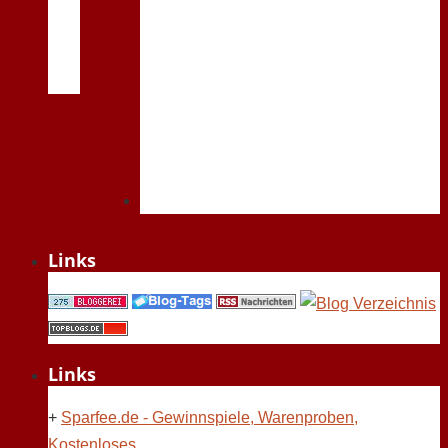
Links
Links
+
Sparfee.de - Gewinnspiele, Warenproben,
Kostenloses