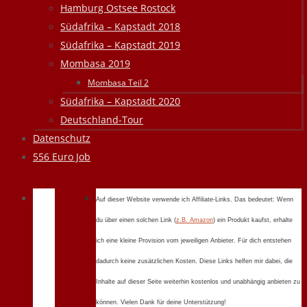
Hamburg Ostsee Rostock
Südafrika – Kapstadt 2018
Südafrika – Kapstadt 2019
Mombasa 2019
Mombasa Teil 2
Südafrika – Kapstadt 2020
Deutschland-Tour
Datenschutz
556 Euro Job
Auf dieser Website verwende ich Affiliate-Links. Das bedeutet: Wenn
du über einen solchen Link (
z.B. Amazon
) ein Produkt kaufst, erhalte
ich eine kleine Provision vom jeweiligen Anbieter. Für dich entstehen
dadurch keine zusätzlichen Kosten. Diese Links helfen mir dabei, die
Inhalte auf dieser Seite weiterhin kostenlos und unabhängig anbieten zu
können. Vielen Dank für deine Unterstützung!