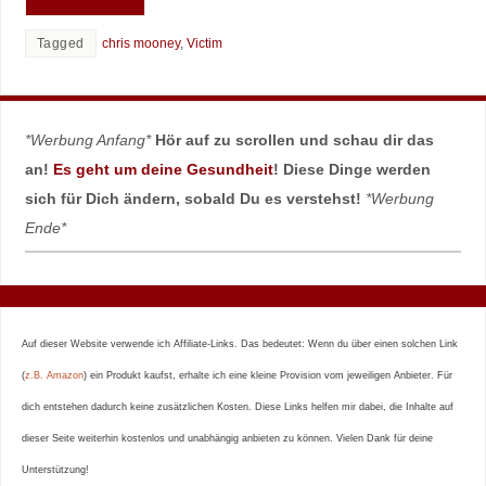
Tagged
chris mooney
,
Victim
*Werbung Anfang*
Hör auf zu scrollen und schau dir das
an!
Es geht um deine Gesundheit
! Diese Dinge werden
sich für Dich ändern, sobald Du es verstehst!
*Werbung
Ende*
Auf dieser Website verwende ich Affiliate-Links. Das bedeutet: Wenn du über einen solchen Link
(
z.B. Amazon
) ein Produkt kaufst, erhalte ich eine kleine Provision vom jeweiligen Anbieter. Für
dich entstehen dadurch keine zusätzlichen Kosten. Diese Links helfen mir dabei, die Inhalte auf
dieser Seite weiterhin kostenlos und unabhängig anbieten zu können. Vielen Dank für deine
Unterstützung!