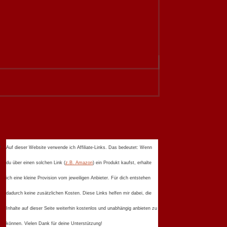
Auf dieser Website verwende ich Affiliate-Links. Das bedeutet: Wenn
du über einen solchen Link (
z.B. Amazon
) ein Produkt kaufst, erhalte
ich eine kleine Provision vom jeweiligen Anbieter. Für dich entstehen
dadurch keine zusätzlichen Kosten. Diese Links helfen mir dabei, die
Inhalte auf dieser Seite weiterhin kostenlos und unabhängig anbieten zu
können. Vielen Dank für deine Unterstützung!