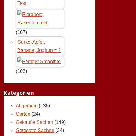
Test
(107)
Gurke, Apfel,
Banane, Joghurt = ?
(103)
Kategorien
Allgemein
(136)
Garten
(24)
Gekaufte Sachen
(149)
Getestete Sachen
(34)