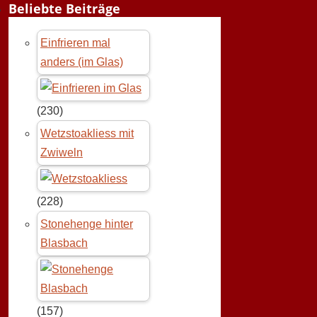
Beliebte Beiträge
Einfrieren mal
anders (im Glas)
(230)
Wetzstoakliess mit
Zwiweln
(228)
Stonehenge hinter
Blasbach
(157)