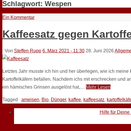
Schlagwort:
Wespen
Ein Kommentar
Kaffeesatz gegen Kartoff
Von
Steffen Rupp
6. März 2021 - 11:30
28. Juni 2026
Allgeme
Letztes Jahr musste ich hin und her überlegen, wie ich meine K
Kartoffelkäfern befallen. Nachdem ichs mit erschrecken und 
ein hämisches Grinsen ausgelöst hat,…
Mehr Lesen
Tagged
ameisen
,
Bio
,
Dünger
,
kaffee
,
kaffeesatz
,
kartoffelkäf
Hilfe für Deine