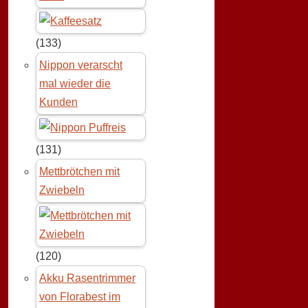
(133)
Nippon verarscht
mal wieder die
Kunden
(131)
Mettbrötchen mit
Zwiebeln
(120)
Akku Rasentrimmer
von Florabest im