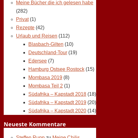
Meine Bücher die ich gelesen habe
(282)
Privat
(1)
Rezepte
(42)
Urlaub und Reisen
(112)
Blasbach-Gilten
(10)
Deutschland-Tour
(19)
Edersee
(7)
Hamburg Ostsee Rostock
(15)
Mombasa 2019
(8)
Mombasa Teil 2
(1)
Südafrika – Kapstadt 2018
(18)
Südafrika – Kapstadt 2019
(20)
Südafrika – Kapstadt 2020
(14)
Neueste Kommentare
Steffen Rupp
zu
Meine Chilis,