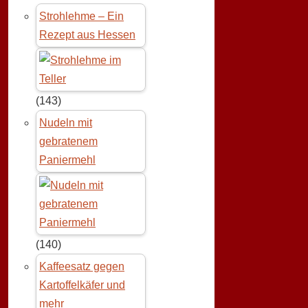
Strohlehme – Ein
Rezept aus Hessen
(143)
Nudeln mit
gebratenem
Paniermehl
(140)
Kaffeesatz gegen
Kartoffelkäfer und
mehr