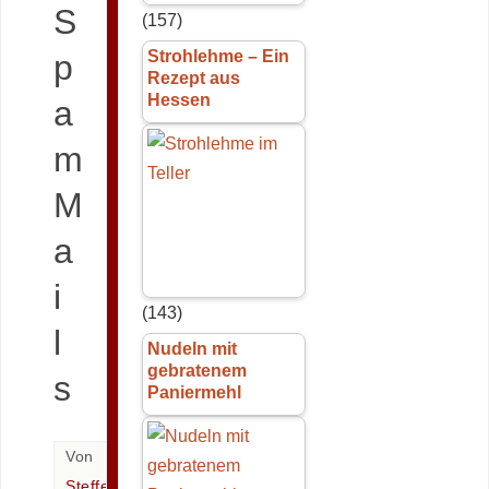
S
(157)
Strohlehme – Ein
p
Rezept aus
Hessen
a
m
M
a
i
(143)
l
Nudeln mit
gebratenem
s
Paniermehl
Von
Steffen