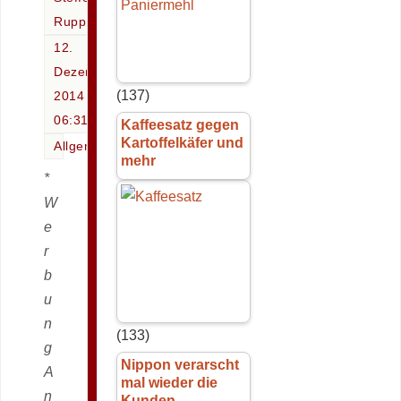
Rupp
12.
Dezember
(137)
2014 -
06:31
Kaffeesatz gegen
Kartoffelkäfer und
Allgemein
mehr
*
W
e
r
b
u
n
(133)
g
Nippon verarscht
A
mal wieder die
n
Kunden