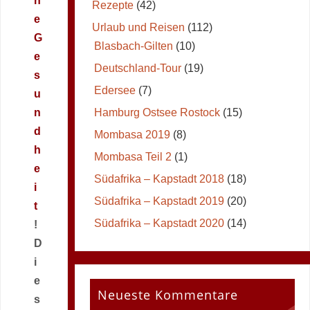
n
Rezepte
(42)
e
Urlaub und Reisen
(112)
G
Blasbach-Gilten
(10)
e
Deutschland-Tour
(19)
s
Edersee
(7)
u
Hamburg Ostsee Rostock
(15)
n
d
Mombasa 2019
(8)
h
Mombasa Teil 2
(1)
e
Südafrika – Kapstadt 2018
(18)
i
Südafrika – Kapstadt 2019
(20)
t
Südafrika – Kapstadt 2020
(14)
!
D
i
e
Neueste Kommentare
s