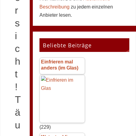
Beschreibung
zu jedem einzelnen
r
Anbieter lesen.
s
i
Beliebte Beiträge
c
h
Einfrieren mal
anders (im Glas)
t
!
T
ä
u
(229)