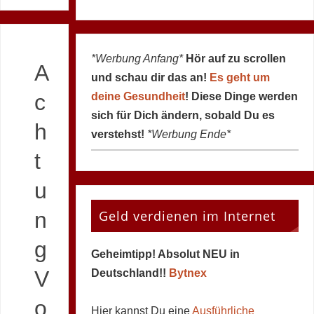
*Werbung Anfang*
Hör auf zu scrollen
A
und schau dir das an!
Es geht um
c
deine Gesundheit
! Diese Dinge werden
sich für Dich ändern, sobald Du es
h
verstehst!
*Werbung Ende*
t
u
Geld verdienen im Internet
n
g
Geheimtipp! Absolut NEU in
V
Deutschland!!
Bytnex
o
Hier kannst Du eine
Ausführliche