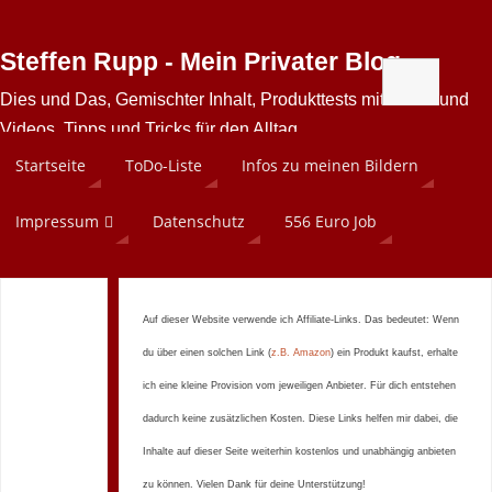
Steffen Rupp - Mein Privater Blog
Dies und Das, Gemischter Inhalt, Produkttests mit Bilder und
Videos, Tipps und Tricks für den Alltag
Startseite
ToDo-Liste
Infos zu meinen Bildern
Impressum
Datenschutz
556 Euro Job
Auf dieser Website verwende ich Affiliate-Links. Das bedeutet: Wenn
du über einen solchen Link (
z.B. Amazon
) ein Produkt kaufst, erhalte
ich eine kleine Provision vom jeweiligen Anbieter. Für dich entstehen
dadurch keine zusätzlichen Kosten. Diese Links helfen mir dabei, die
Inhalte auf dieser Seite weiterhin kostenlos und unabhängig anbieten
zu können. Vielen Dank für deine Unterstützung!