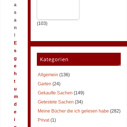
a
s
a
(103)
n
!
E
s
Kategorien
g
e
h
Allgemein
(136)
t
Garten
(24)
u
Gekaufte Sachen
(149)
m
Getestete Sachen
(34)
d
Meine Bücher die ich gelesen habe
(282)
e
i
Privat
(1)