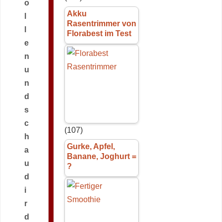
o
Akku
l
Rasentrimmer von
l
Florabest im Test
e
n
u
n
d
s
c
(107)
h
Gurke, Apfel,
a
Banane, Joghurt =
u
?
d
i
r
d