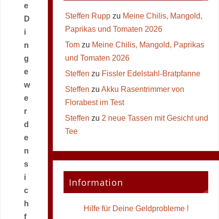
e
Steffen Rupp
zu
Meine Chilis, Mangold,
D
Paprikas und Tomaten 2026
i
Tom
zu
Meine Chilis, Mangold, Paprikas
n
und Tomaten 2026
g
e
Steffen
zu
Fissler Edelstahl-Bratpfanne
w
Steffen
zu
Akku Rasentrimmer von
e
Florabest im Test
r
Steffen
zu
2 neue Tassen mit Gesicht und
d
Tee
e
n
s
i
Information
c
h
Hilfe für Deine Geldprobleme !
f