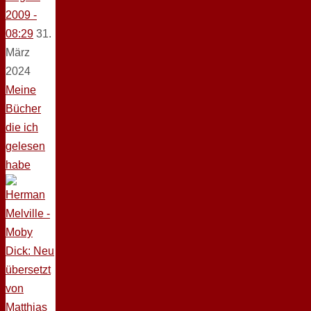
2009 -
08:29
31.
März
2024
Meine
Bücher
die ich
gelesen
habe