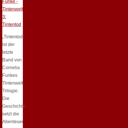
„Tintentod“
ist der
letzte
Band von
Cornelia
Funkes
Tintenwelt-
Trilogie.
Die
Geschichte
setzt die
Abenteuer