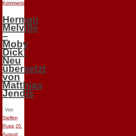
Kommentare
Herman
Melville
–
Moby
Dick:
Neu
übersetzt
von
Matthias
Jendis
Von
Steffen
Rupp
20.
August