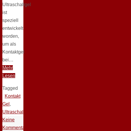
Ultraschallgel
ist
speziell
entwickelt
worden,
um als
Kontaktgel
bei…
Mehr
Lesen
Tagged
Kontakt
Gel
,
Ultraschall
Keine
Kommentare