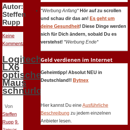
Autor:
*Werbung Anfang*
Hör auf zu scrollen
Steffen
und schau dir das an!
Es geht um
Rupp
deine Gesundheit
! Diese Dinge werden
sich für Dich ändern, sobald Du es
Keine
verstehst!
*Werbung Ende*
Kommentare
Logitech
Geld verdienen im Internet
LX6
optische
Geheimtipp! Absolut NEU in
Maus
Deutschland!!
Bytnex
schnurlos
Hier kannst Du eine
Ausführliche
Von
Beschreibung
zu jedem einzelnen
Steffen
Anbieter lesen.
Rupp
9.
Januar