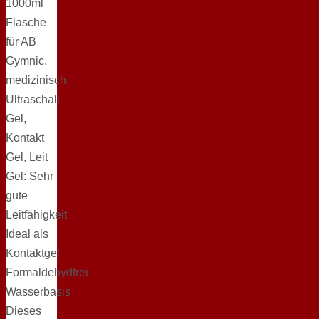
1000ml
Flasche
für AB
Gymnic,
medizinisch,
Ultraschall
Gel,
Kontakt
Gel, Leit
Gel: Sehr
gute
Leitfähigkeit
Ideal als
Kontaktgel
Formaldehydfrei
Wasserbasis
Dieses