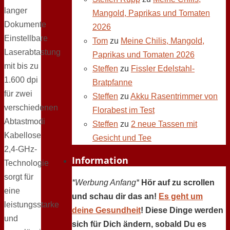
langer
Mangold, Paprikas und Tomaten
Dokumente
2026
Einstellbare
Tom
zu
Meine Chilis, Mangold,
Laserabtastung
Paprikas und Tomaten 2026
mit bis zu
Steffen
zu
Fissler Edelstahl-
1.600 dpi
Bratpfanne
für zwei
Steffen
zu
Akku Rasentrimmer von
verschiedenen
Florabest im Test
Abtastmodi
Steffen
zu
2 neue Tassen mit
Kabellose
Gesicht und Tee
2,4-GHz-
Information
Technologie
sorgt für
*Werbung Anfang*
Hör auf zu scrollen
eine
und schau dir das an!
Es geht um
leistungsstarke
deine Gesundheit
! Diese Dinge werden
und
sich für Dich ändern, sobald Du es