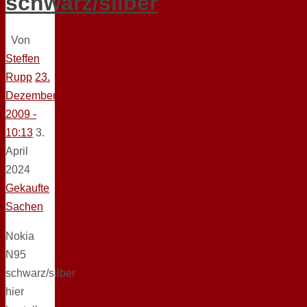
schwarz/silber
Von
Steffen
Rupp
23.
Dezember
2009 -
10:13
3.
April
2024
Gekaufte
Sachen
Nokia
N95
schwarz/silber
hier