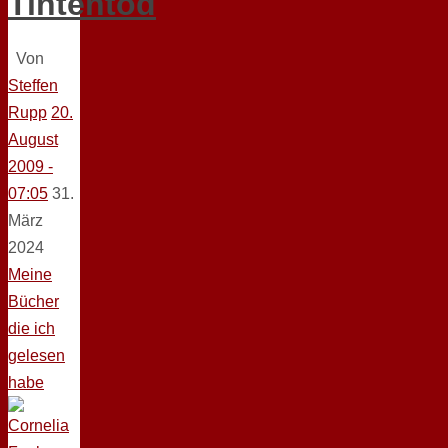
Tintentod
Von
Steffen
Rupp
20.
August
2009 -
07:05
31.
März
2024
Meine
Bücher
die ich
gelesen
habe