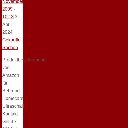
November
2009 -
10:13
3.
April
2024
Gekaufte
Sachen
Produktbeschreibung
von
Amazon
für
Behrend-
Homecare
Ultraschall
Kontakt
Gel 3 x