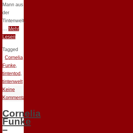
Mann aus
der
Tintenwelt,
…
Mehr
Lesen
Tagged
Cornelia
Funke
,
tintentod
,
tintenwelt
Keine
Kommentare
Cornelia
Funke
–