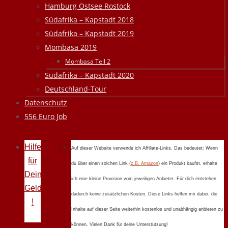
Hamburg Ostsee Rostock
Südafrika – Kapstadt 2018
Südafrika – Kapstadt 2019
Mombasa 2019
Mombasa Teil 2
Südafrika – Kapstadt 2020
Deutschland-Tour
Datenschutz
556 Euro Job
Hilfe
Auf dieser Website verwende ich Affiliate-Links. Das bedeutet: Wenn
für
du über einen solchen Link (
z.B. Amazon
) ein Produkt kaufst, erhalte
Deine
ich eine kleine Provision vom jeweiligen Anbieter. Für dich entstehen
Geldprobleme
dadurch keine zusätzlichen Kosten. Diese Links helfen mir dabei, die
!
Inhalte auf dieser Seite weiterhin kostenlos und unabhängig anbieten zu
können. Vielen Dank für deine Unterstützung!