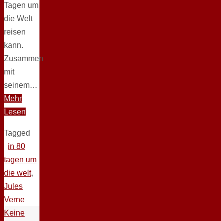
Tagen um
die Welt
reisen
kann.
Zusammen
mit
seinem…
Mehr
Lesen
Tagged
in 80
tagen um
die welt
,
Jules
Verne
Keine