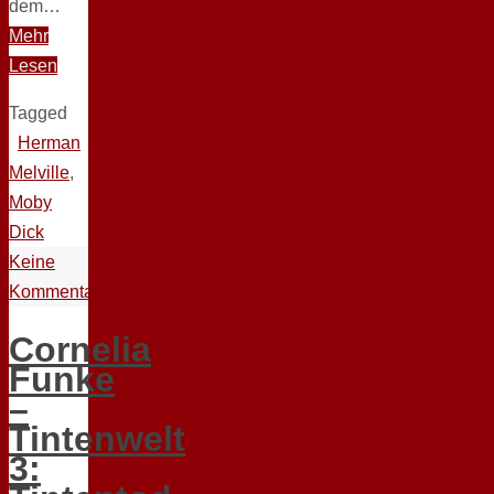
dem…
Mehr
Lesen
Tagged
Herman
Melville
,
Moby
Dick
Keine
Kommentare
Cornelia
Funke
–
Tintenwelt
3: