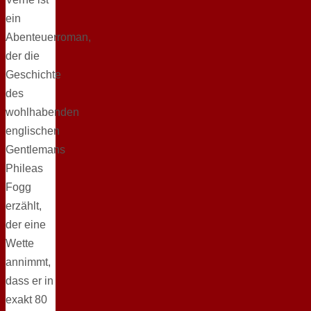
ein
Abenteuerroman,
der die
Geschichte
des
wohlhabenden
englischen
Gentlemans
Phileas
Fogg
erzählt,
der eine
Wette
annimmt,
dass er in
exakt 80