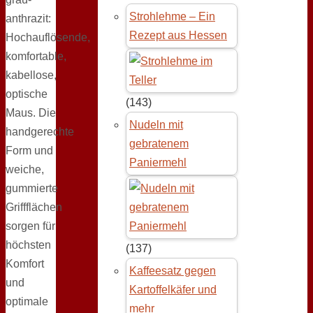
Strohlehme – Ein
anthrazit:
Rezept aus Hessen
Hochauflösende,
komfortable,
kabellose,
optische
(143)
Maus. Die
Nudeln mit
handgerechte
gebratenem
Form und
Paniermehl
weiche,
gummierte
Griffflächen
sorgen für
höchsten
(137)
Komfort
Kaffeesatz gegen
und
Kartoffelkäfer und
optimale
mehr