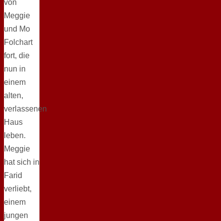
von
Meggie
und Mo
Folchart
fort, die
nun in
einem
alten,
verlassenen
Haus
leben.
Meggie
hat sich in
Farid
verliebt,
einem
jungen