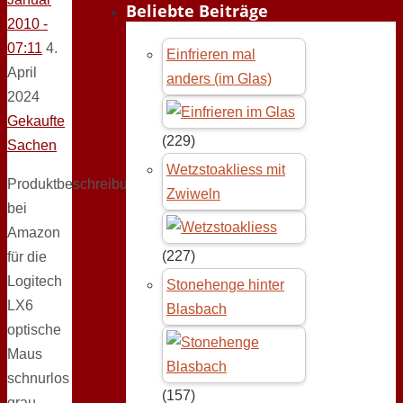
Beliebte Beiträge
2010 -
07:11
4.
Einfrieren mal
April
anders (im Glas)
2024
Gekaufte
(229)
Sachen
Wetzstoakliess mit
Produktbeschreibung
Zwiweln
bei
Amazon
(227)
für die
Logitech
Stonehenge hinter
LX6
Blasbach
optische
Maus
schnurlos
(157)
grau-