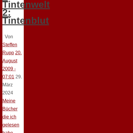
Tintenwelt
2:
Tintenblut
Von
Steffen
Rupp
20.
August
2009 -
07:01
29.
März
2024
Meine
Bücher
die ich
gelesen
habe