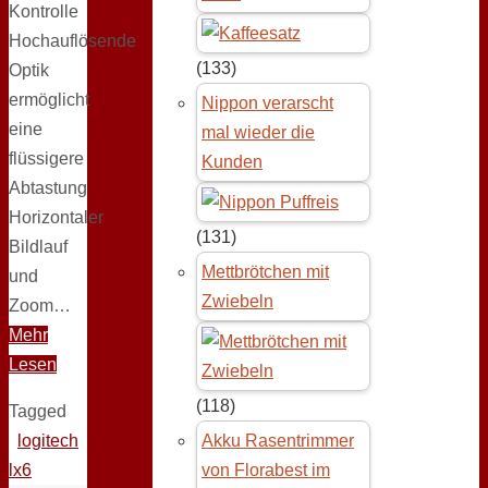
Kontrolle
Hochauflösende
(133)
Optik
ermöglicht
Nippon verarscht
eine
mal wieder die
flüssigere
Kunden
Abtastung
Horizontaler
(131)
Bildlauf
Mettbrötchen mit
und
Zwiebeln
Zoom…
Mehr
Lesen
(118)
Tagged
logitech
Akku Rasentrimmer
lx6
von Florabest im