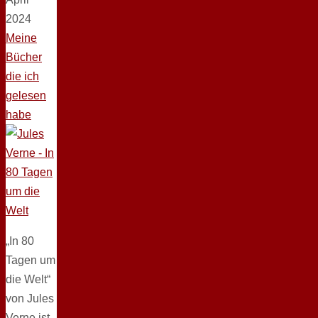
2024
Meine
Bücher
die ich
gelesen
habe
„In 80
Tagen um
die Welt“
von Jules
Verne ist