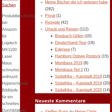
Meine Bücher die ich gelesen habe
Sachen
(282)
Privat
(1)
Produktbeschreibung
Rezepte
(42)
bei
Urlaub und Reisen
(112)
Amazon
Blasbach-Gilten
(10)
für
Deutschland-Tour
(19)
Logitech
Edersee
(7)
MX1100
Hamburg Ostsee Rostock
(15)
Laser
Mombasa 2019
(8)
Maus
Mombasa Teil 2
(1)
schnurlos
Südafrika – Kapstadt 2018
(18)
anthrazit:
Südafrika – Kapstadt 2019
(20)
Hyperschnelle
Südafrika – Kapstadt 2020
(14)
Bildläufe
für ein
Neueste Kommentare
schnelles
Durchblättern
Steffen Rupp
zu
Meine Chilis,