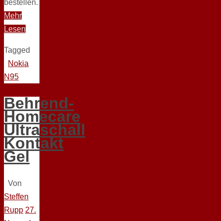
bestellen.
Mehr
Lesen
Tagged
Nokia
N95
Behrend-
Homecare
Ultraschall
Kontakt
Gel
Von
Steffen
Rupp
27.