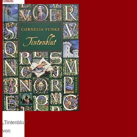
„Tintenblut“
von