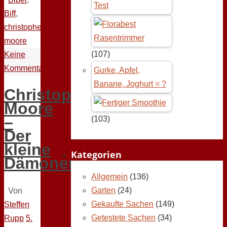
Test
Biff
,
christopher
moore
(107)
Keine
Kommentare
Gurke, Apfel,
Banane, Joghurt = ?
Christopher
Moore
–
(103)
Der
kleine
Kategorien
Dämonenberater
Allgemein
(136)
Garten
(24)
Von
Gekaufte Sachen
(149)
Steffen
Getestete Sachen
(34)
Rupp
5.