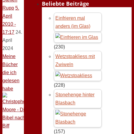
Beliebte Beiträge
Rupp
5.
April
Einfrieren mal
2010 -
anders (im Glas)
17:17
24.
April
(230)
2024
Meine
Wetzstoakliess mit
Bücher
Zwiweln
die ich
gelesen
(228)
habe
Stonehenge hinter
Blasbach
(157)