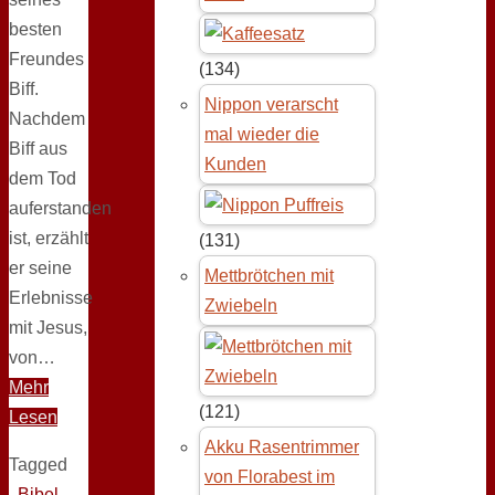
besten
Freundes
(134)
Biff.
Nippon verarscht
Nachdem
mal wieder die
Biff aus
Kunden
dem Tod
auferstanden
ist, erzählt
(131)
er seine
Mettbrötchen mit
Erlebnisse
Zwiebeln
mit Jesus,
von…
Mehr
(121)
Lesen
Akku Rasentrimmer
Tagged
von Florabest im
Bibel
,