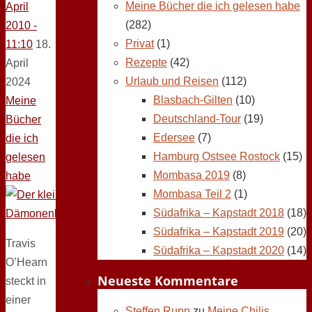
Meine Bücher die ich gelesen habe
April
(282)
2010 -
Privat
(1)
11:10
18.
Rezepte
(42)
April
Urlaub und Reisen
(112)
2024
Blasbach-Gilten
(10)
Meine
Deutschland-Tour
(19)
Bücher
Edersee
(7)
die ich
Hamburg Ostsee Rostock
(15)
gelesen
Mombasa 2019
(8)
habe
Mombasa Teil 2
(1)
Südafrika – Kapstadt 2018
(18)
Südafrika – Kapstadt 2019
(20)
Travis
Südafrika – Kapstadt 2020
(14)
O’Hearn
Neueste Kommentare
steckt in
einer
Steffen Rupp
zu
Meine Chilis,