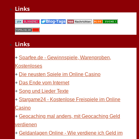
Links
Links
+
Sparfee.de - Gewinnspiele, Warenproben,
Kostenloses
+
Die neusten Spiele im Online Casino
+
Das Ende vom Internet
+
Song und Lieder Texte
+
Stargame24 - Kostenlose Freispiele im Online
Casino
+
Geocaching mal anders, mit Geocaching Geld
verdienen
+
Geldanlagen Online - Wie verdiene ich Geld im