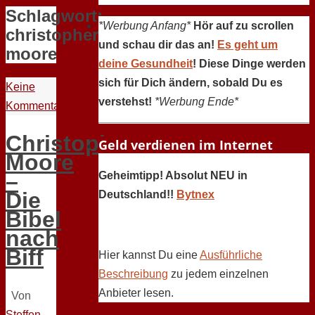
Schlagwort:
*Werbung Anfang*
Hör auf zu scrollen
christopher
und schau dir das an!
Es geht um
moore
deine Gesundheit
! Diese Dinge werden
sich für Dich ändern, sobald Du es
Keine
verstehst!
*Werbung Ende*
Kommentare
Christopher
Geld verdienen im Internet
Moore
–
Geheimtipp! Absolut NEU in
Die
Deutschland!!
Bytnex
Bibel
nach
Biff
Hier kannst Du eine
Ausführliche
Beschreibung
zu jedem einzelnen
Anbieter lesen.
Von
Steffen