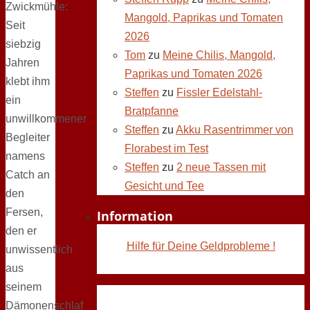
Zwickmühle:
Mangold, Paprikas und Tomaten
Seit
2026
siebzig
Tom
zu
Meine Chilis, Mangold,
Jahren
Paprikas und Tomaten 2026
klebt ihm
Steffen
zu
Fissler Edelstahl-
ein
Bratpfanne
unwillkommener
Steffen
zu
Akku Rasentrimmer von
Begleiter
Florabest im Test
namens
Steffen
zu
2 neue Tassen mit
Catch an
Gesicht und Tee
den
Fersen,
Information
den er
Hilfe für Deine Geldprobleme !
unwissentlich
aus
seinem
Dämonenschlaf