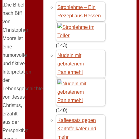
„Die Bibel
Strohlehme – Ein
nach Biff“
Rezept aus Hessen
von
Christopher
Moore ist
(143)
eine
humorvolle
Nudeln mit
und fiktive
gebratenem
Interpretation
Paniermehl
der
Lebensgeschichte
von Jesus
Christus,
(140)
erzählt
Kaffeesatz gegen
aus der
Kartoffelkäfer und
Perspektive
mehr
seines