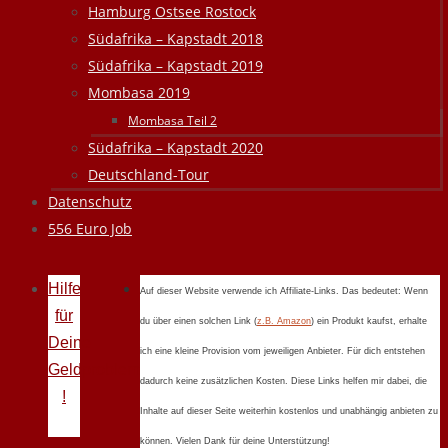
Hamburg Ostsee Rostock
Südafrika – Kapstadt 2018
Südafrika – Kapstadt 2019
Mombasa 2019
Mombasa Teil 2
Südafrika – Kapstadt 2020
Deutschland-Tour
Datenschutz
556 Euro Job
Hilfe
Auf dieser Website verwende ich Affiliate-Links. Das bedeutet: Wenn
für
du über einen solchen Link (
z.B. Amazon
) ein Produkt kaufst, erhalte
Deine
ich eine kleine Provision vom jeweiligen Anbieter. Für dich entstehen
Geldprobleme
dadurch keine zusätzlichen Kosten. Diese Links helfen mir dabei, die
!
Inhalte auf dieser Seite weiterhin kostenlos und unabhängig anbieten zu
können. Vielen Dank für deine Unterstützung!