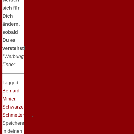
sich für
Dich
ändern,
sobald
Du es
verstehst!
*Werbung
Ende*
Tagged
Bernard
Minier
,
Schwarzer
Schmetterling
.
Speichere
in deinen