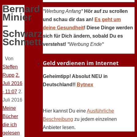
Bernard
*Werbung Anfang*
Hör auf zu scrollen
Minier
und schau dir das an!
Es geht um
–
deine Gesundheit
! Diese Dinge werden
Schwarzer
sich für Dich ändern, sobald Du es
Schmetterling
verstehst!
*Werbung Ende*
Von
Geld verdienen im Internet
Steffen
Rupp
2.
Geheimtipp! Absolut NEU in
Juli 2016
Deutschland!!
Bytnex
- 11:07
2.
Juli 2016
Meine
Hier kannst Du eine
Ausführliche
Bücher
Beschreibung
zu jedem einzelnen
die ich
Anbieter lesen.
gelesen