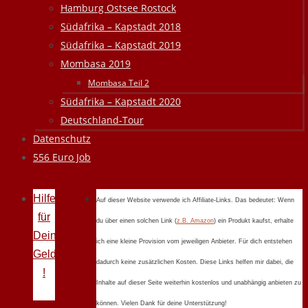
Hamburg Ostsee Rostock
Südafrika – Kapstadt 2018
Südafrika – Kapstadt 2019
Mombasa 2019
Mombasa Teil 2
Südafrika – Kapstadt 2020
Deutschland-Tour
Datenschutz
556 Euro Job
Hilfe
Auf dieser Website verwende ich Affiliate-Links. Das bedeutet: Wenn
für
du über einen solchen Link (
z.B. Amazon
) ein Produkt kaufst, erhalte
Deine
ich eine kleine Provision vom jeweiligen Anbieter. Für dich entstehen
Geldprobleme
dadurch keine zusätzlichen Kosten. Diese Links helfen mir dabei, die
!
Inhalte auf dieser Seite weiterhin kostenlos und unabhängig anbieten zu
können. Vielen Dank für deine Unterstützung!