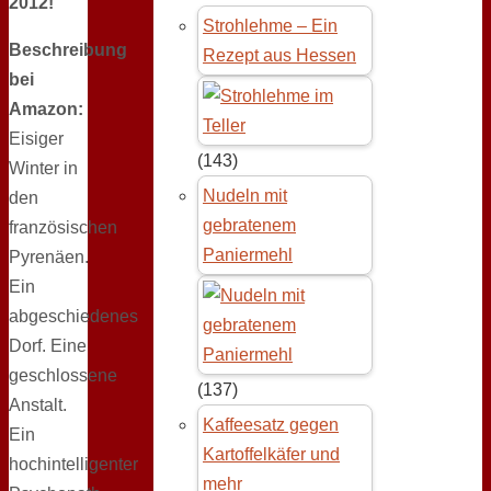
2012!
Strohlehme – Ein
Beschreibung
Rezept aus Hessen
bei
Amazon:
Eisiger
(143)
Winter in
Nudeln mit
den
gebratenem
französischen
Paniermehl
Pyrenäen.
Ein
abgeschiedenes
Dorf. Eine
geschlossene
(137)
Anstalt.
Kaffeesatz gegen
Ein
Kartoffelkäfer und
hochintelligenter
mehr