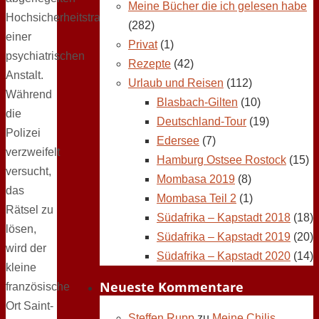
Meine Bücher die ich gelesen habe
Hochsicherheitstrakt
(282)
einer
Privat
(1)
psychiatrischen
Rezepte
(42)
Anstalt.
Urlaub und Reisen
(112)
Während
Blasbach-Gilten
(10)
die
Deutschland-Tour
(19)
Polizei
Edersee
(7)
verzweifelt
Hamburg Ostsee Rostock
(15)
versucht,
Mombasa 2019
(8)
das
Mombasa Teil 2
(1)
Rätsel zu
Südafrika – Kapstadt 2018
(18)
lösen,
Südafrika – Kapstadt 2019
(20)
wird der
Südafrika – Kapstadt 2020
(14)
kleine
Neueste Kommentare
französische
Ort Saint-
Steffen Rupp
zu
Meine Chilis,