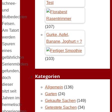
Test
schnee-
und
blutbedeckten
Felsen.
(107)
Am Tatort
Gurke, Apfel,
werden
Banane, Joghurt = ?
Spuren
eines
gefährlichen
(103)
Serienmörders
gefunden,
Kategorien
doch
dieser
Allgemein
(136)
sitzt seit
Garten
(24)
Jahren im
Gekaufte Sachen
(149)
hermetisch
Getestete Sachen
(34)
abgeriegelten