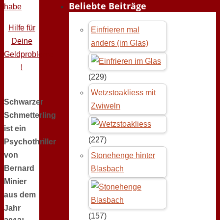
Beliebte Beiträge
habe
Hilfe für
Einfrieren mal
Deine
anders (im Glas)
Geldprobleme
!
(229)
Wetzstoakliess mit
Schwarzer
Zwiweln
Schmetterling
ist ein
(227)
Psychothriller
von
Stonehenge hinter
Bernard
Blasbach
Minier
aus dem
Jahr
(157)