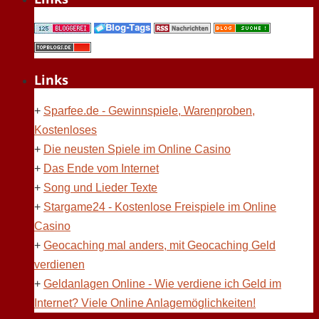
Links
+
Sparfee.de - Gewinnspiele, Warenproben,
Kostenloses
+
Die neusten Spiele im Online Casino
+
Das Ende vom Internet
+
Song und Lieder Texte
+
Stargame24 - Kostenlose Freispiele im Online
Casino
+
Geocaching mal anders, mit Geocaching Geld
verdienen
+
Geldanlagen Online - Wie verdiene ich Geld im
Internet? Viele Online Anlagemöglichkeiten!