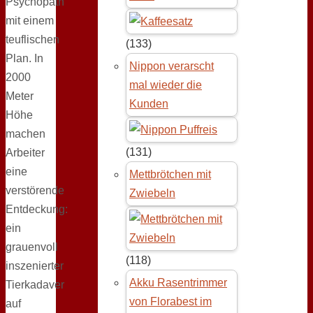
Psychopath
mit einem
teuflischen
(133)
Plan. In
Nippon verarscht
2000
mal wieder die
Meter
Kunden
Höhe
machen
(131)
Arbeiter
eine
Mettbrötchen mit
verstörende
Zwiebeln
Entdeckung:
ein
grauenvoll
(118)
inszenierter
Akku Rasentrimmer
Tierkadaver
von Florabest im
auf