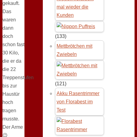
gekauft.
mal wieder die
Das
Kunden
waren
dann
doch
(133)
schon fast
Mettbrötchen mit
30 Kilo,
Zwiebeln
die er da
die 22
Treppenstufen
(121)
bis zur
Akku Rasentrimmer
Haustür
von Florabest im
hoch
Test
tragen
musste.
Der Arme
😉