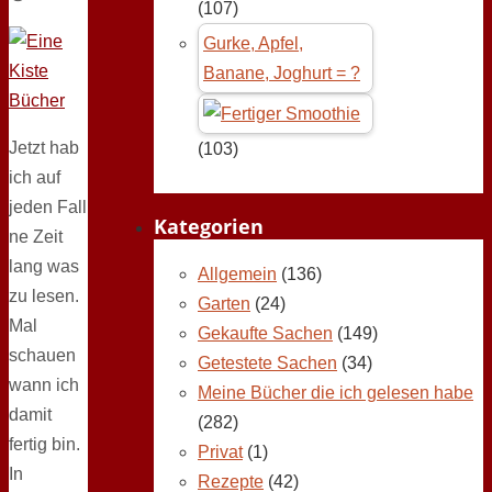
(107)
Gurke, Apfel,
Banane, Joghurt = ?
Jetzt hab
(103)
ich auf
jeden Fall
Kategorien
ne Zeit
lang was
Allgemein
(136)
zu lesen.
Garten
(24)
Mal
Gekaufte Sachen
(149)
schauen
Getestete Sachen
(34)
wann ich
Meine Bücher die ich gelesen habe
damit
(282)
fertig bin.
Privat
(1)
In
Rezepte
(42)