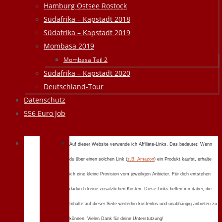
Hamburg Ostsee Rostock
Südafrika – Kapstadt 2018
Südafrika – Kapstadt 2019
Mombasa 2019
Mombasa Teil 2
Südafrika – Kapstadt 2020
Deutschland-Tour
Datenschutz
556 Euro Job
Auf dieser Website verwende ich Affiliate-Links. Das bedeutet: Wenn
du über einen solchen Link (
z.B. Amazon
) ein Produkt kaufst, erhalte
ich eine kleine Provision vom jeweiligen Anbieter. Für dich entstehen
dadurch keine zusätzlichen Kosten. Diese Links helfen mir dabei, die
Inhalte auf dieser Seite weiterhin kostenlos und unabhängig anbieten zu
können. Vielen Dank für deine Unterstützung!