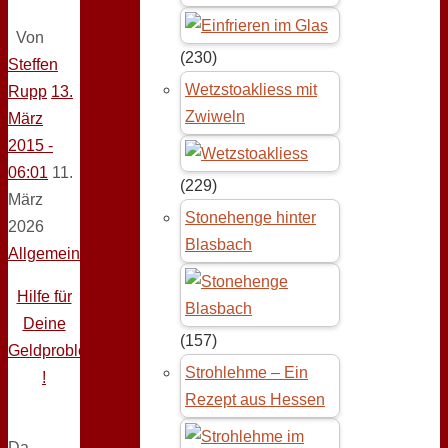
Von
(230)
Steffen
Wetzstoakliess mit
Rupp
13.
Zwiweln
März
2015 -
06:01
11.
(229)
März
Stonehenge hinter
2026
Blasbach
Allgemein
Hilfe für
Deine
(157)
Geldprobleme
Strohlehme – Ein
!
Rezept aus Hessen
Da