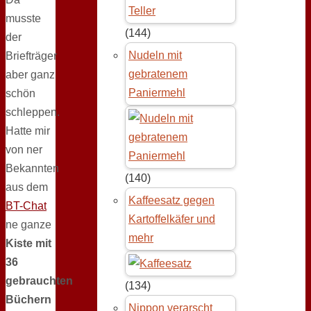
musste
(144)
der
Nudeln mit
Briefträger
gebratenem
aber ganz
Paniermehl
schön
schleppen.
Hatte mir
von ner
Bekannten
(140)
aus dem
Kaffeesatz gegen
BT-Chat
Kartoffelkäfer und
ne ganze
mehr
Kiste mit
36
gebrauchten
(134)
Büchern
Nippon verarscht