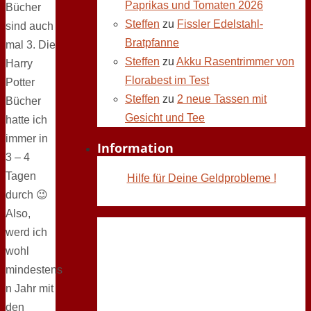
Paprikas und Tomaten 2026
Bücher
Steffen
zu
Fissler Edelstahl-
sind auch
Bratpfanne
mal 3. Die
Steffen
zu
Akku Rasentrimmer von
Harry
Florabest im Test
Potter
Steffen
zu
2 neue Tassen mit
Bücher
Gesicht und Tee
hatte ich
immer in
Information
3 – 4
Tagen
Hilfe für Deine Geldprobleme !
durch 😉
Also,
werd ich
wohl
mindestens
n Jahr mit
den