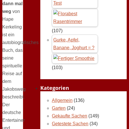
Test
dann mal
weg
von
Hape
Kerkeling
(107)
ist ein
Gurke, Apfel,
autobiografisches
Banane, Joghurt = ?
Buch, das
seine
spirituelle
(103)
Reise auf
dem
Kategorien
Jakobsweg
beschreibt.
Allgemein
(136)
Der
Garten
(24)
deutsche
Gekaufte Sachen
(149)
Entertainer
Getestete Sachen
(34)
und