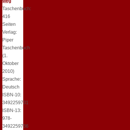
weg
Taschenbuch:
416
Seiten
Verlag:
Piper
Taschenbuch
(1.
Oktober
2010)
Sprache:
Deutsch
ISBN-10:
3492259731
ISBN-13:
978-
3492259736