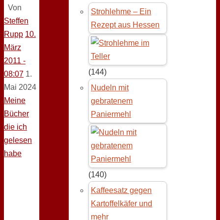
Von
Strohlehme – Ein
Steffen
Rezept aus Hessen
Rupp
10.
März
2011 -
(144)
08:07
1.
Mai 2024
Nudeln mit
Meine
gebratenem
Bücher
Paniermehl
die ich
gelesen
habe
(140)
Kaffeesatz gegen
Kartoffelkäfer und
mehr