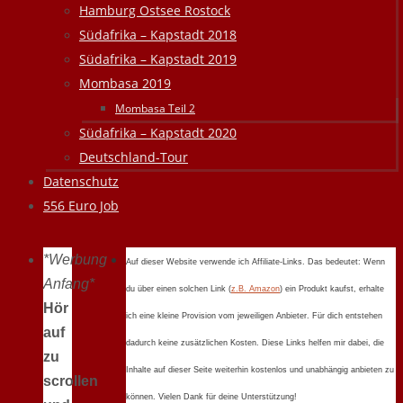
Hamburg Ostsee Rostock
Südafrika – Kapstadt 2018
Südafrika – Kapstadt 2019
Mombasa 2019
Mombasa Teil 2
Südafrika – Kapstadt 2020
Deutschland-Tour
Datenschutz
556 Euro Job
*Werbung
Auf dieser Website verwende ich Affiliate-Links. Das bedeutet: Wenn
Anfang*
du über einen solchen Link (
z.B. Amazon
) ein Produkt kaufst, erhalte
Hör
ich eine kleine Provision vom jeweiligen Anbieter. Für dich entstehen
auf
dadurch keine zusätzlichen Kosten. Diese Links helfen mir dabei, die
zu
Inhalte auf dieser Seite weiterhin kostenlos und unabhängig anbieten zu
scrollen
können. Vielen Dank für deine Unterstützung!