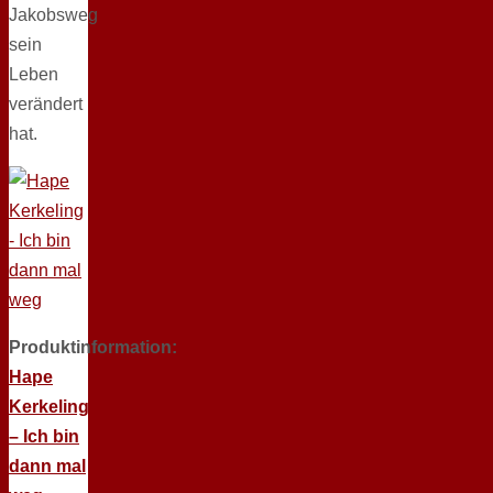
Jakobsweg
sein
Leben
verändert
hat.
Produktinformation:
Hape
Kerkeling
– Ich bin
dann mal