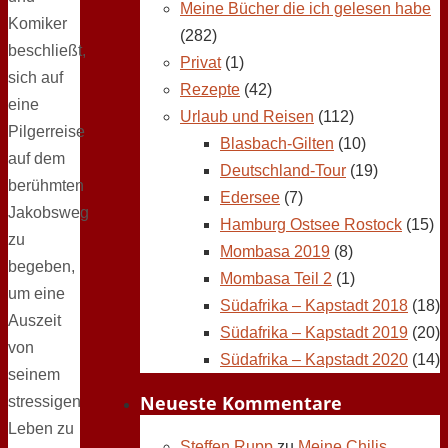
Meine Bücher die ich gelesen habe
Komiker
(282)
beschließt,
Privat
(1)
sich auf
Rezepte
(42)
eine
Urlaub und Reisen
(112)
Pilgerreise
Blasbach-Gilten
(10)
auf dem
Deutschland-Tour
(19)
berühmten
Edersee
(7)
Jakobsweg
Hamburg Ostsee Rostock
(15)
zu
Mombasa 2019
(8)
begeben,
Mombasa Teil 2
(1)
um eine
Südafrika – Kapstadt 2018
(18)
Auszeit
Südafrika – Kapstadt 2019
(20)
von
Südafrika – Kapstadt 2020
(14)
seinem
Neueste Kommentare
stressigen
Leben zu
Steffen Rupp
zu
Meine Chilis,