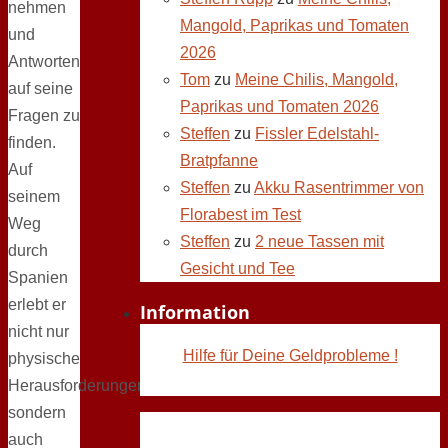
nehmen
Mangold, Paprikas und Tomaten
und
2026
Antworten
Tom
zu
Meine Chilis, Mangold,
auf seine
Paprikas und Tomaten 2026
Fragen zu
Steffen
zu
Fissler Edelstahl-
finden.
Bratpfanne
Auf
Steffen
zu
Akku Rasentrimmer von
seinem
Florabest im Test
Weg
Steffen
zu
2 neue Tassen mit
durch
Gesicht und Tee
Spanien
erlebt er
Information
nicht nur
Hilfe für Deine Geldprobleme !
physische
Herausforderungen,
sondern
auch