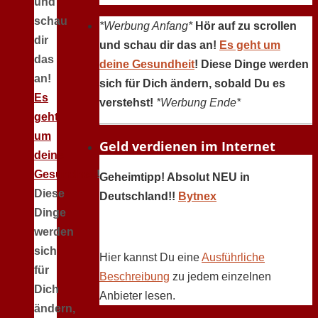
und
schau
*Werbung Anfang*
Hör auf zu scrollen
dir
und schau dir das an!
Es geht um
das
deine Gesundheit
! Diese Dinge werden
an!
sich für Dich ändern, sobald Du es
Es
verstehst!
*Werbung Ende*
geht
um
Geld verdienen im Internet
deine
Gesundheit
!
Geheimtipp! Absolut NEU in
Diese
Deutschland!!
Bytnex
Dinge
werden
sich
Hier kannst Du eine
Ausführliche
für
Beschreibung
zu jedem einzelnen
Dich
Anbieter lesen.
ändern,