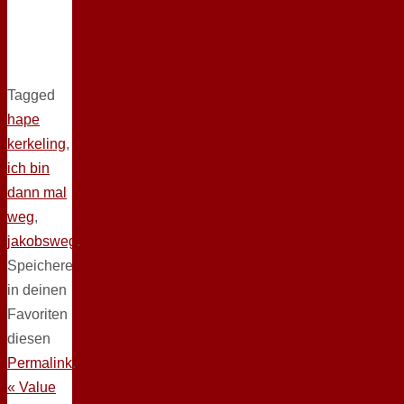
Tagged
hape
kerkeling
,
ich bin
dann mal
weg
,
jakobsweg
.
Speichere
in deinen
Favoriten
diesen
Permalink
.
«
Value