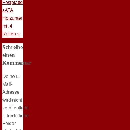
Festplattenkabel
sATA
Holzuntersetzer
mit 4
Rollen
»
Schreibe
einen
Kommentar
Deine E-
Mail-
Adresse
wird nicht
veröffentlicht.
Erforderliche
Felder