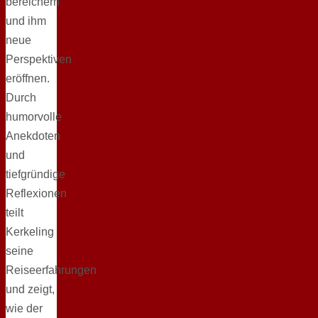
bereichern
und ihm
neue
Perspektiven
eröffnen.
Durch
humorvolle
Anekdoten
und
tiefgründige
Reflexionen
teilt
Kerkeling
seine
Reiseerfahrungen
und zeigt,
wie der