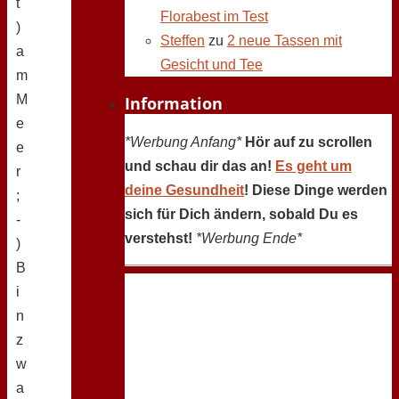
t
Florabest im Test
)
Steffen
zu
2 neue Tassen mit
a
Gesicht und Tee
m
M
Information
e
*Werbung Anfang*
Hör auf zu scrollen
e
und schau dir das an!
Es geht um
r
deine Gesundheit
! Diese Dinge werden
;
sich für Dich ändern, sobald Du es
-
verstehst!
*Werbung Ende*
)
B
i
n
z
w
a