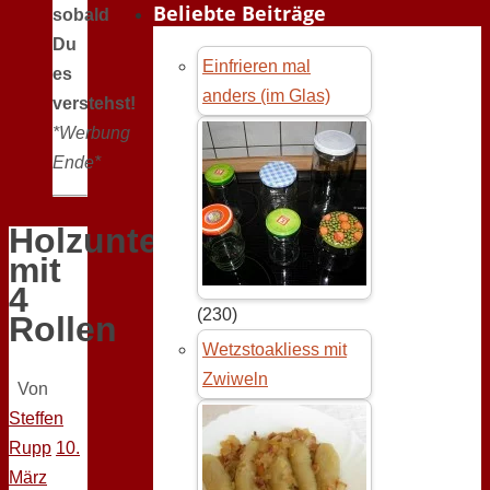
Beliebte Beiträge
sobald
Du
Einfrieren mal
es
anders (im Glas)
verstehst!
*Werbung
Ende*
Holzuntersetzer
mit
4
(230)
Rollen
Wetzstoakliess mit
Zwiweln
Von
Steffen
Rupp
10.
März