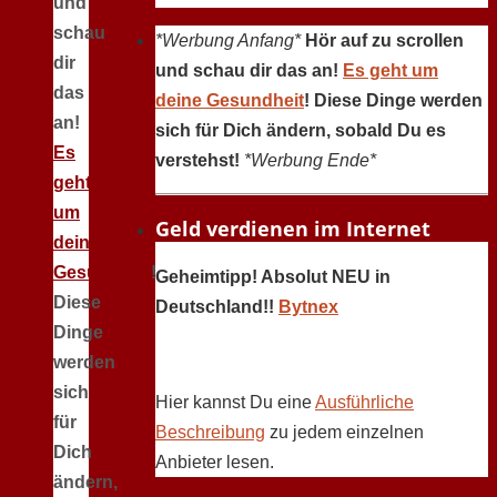
und
schau
*Werbung Anfang*
Hör auf zu scrollen
dir
und schau dir das an!
Es geht um
das
deine Gesundheit
! Diese Dinge werden
an!
sich für Dich ändern, sobald Du es
Es
verstehst!
*Werbung Ende*
geht
um
Geld verdienen im Internet
deine
Gesundheit
!
Geheimtipp! Absolut NEU in
Diese
Deutschland!!
Bytnex
Dinge
werden
sich
Hier kannst Du eine
Ausführliche
für
Beschreibung
zu jedem einzelnen
Dich
Anbieter lesen.
ändern,