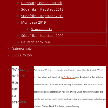
Hamburg Ostsee Rostock
Südafrika – Kapstadt 2018
Südafrika – Kapstadt 2019
Mombasa 2019
Mombasa Teil 2
Südafrika – Kapstadt 2020
Deutschland-Tour
Datenschutz
556 Euro Job
*Werbung
Auf dieser Website verwende ich Affiliate-Links. Das bedeutet: Wenn
Anfang*
du über einen solchen Link (
z.B. Amazon
) ein Produkt kaufst, erhalte
Hör
ich eine kleine Provision vom jeweiligen Anbieter. Für dich entstehen
auf
dadurch keine zusätzlichen Kosten. Diese Links helfen mir dabei, die
zu
Inhalte auf dieser Seite weiterhin kostenlos und unabhängig anbieten zu
scrollen
können. Vielen Dank für deine Unterstützung!