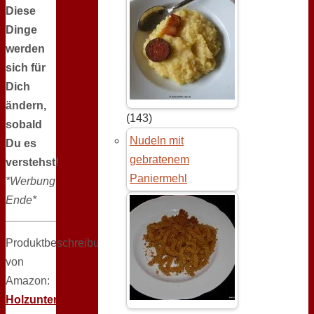
Diese
Dinge
werden
sich für
Dich
ändern,
(143)
sobald
Nudeln mit
Du es
gebratenem
verstehst!
Paniermehl
*Werbung
Ende*
Produktbeschreibung
von
Amazon:
Holzuntersetzer