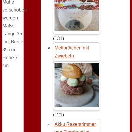
Mühe
verschoben
werden
Maße:
Länge 35
(131)
cm, Breite
Mettbrötchen mit
35 cm,
Zwiebeln
Höhe 7
cm
(121)
Akku Rasentrimmer