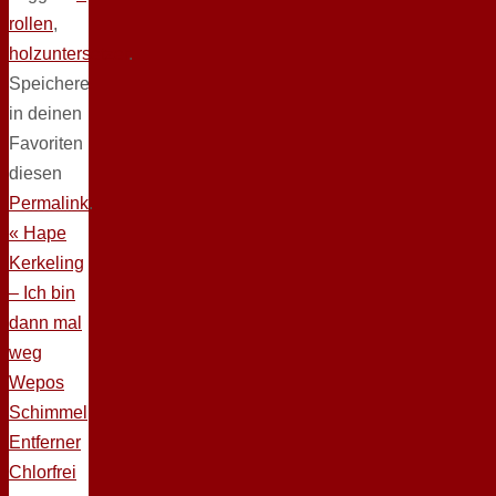
rollen
,
holzuntersetzer
.
Speichere
in deinen
Favoriten
diesen
Permalink
.
«
Hape
Kerkeling
– Ich bin
dann mal
weg
Wepos
Schimmel
Entferner
Chlorfrei