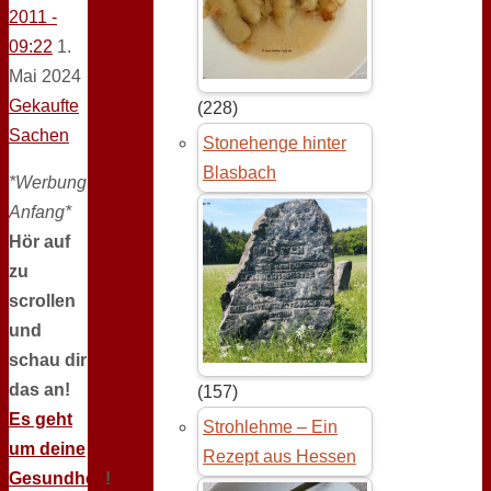
2011 -
09:22
1.
Mai 2024
Gekaufte
(228)
Sachen
Stonehenge hinter
Blasbach
*Werbung
Anfang*
Hör auf
zu
scrollen
und
schau dir
das an!
(157)
Es geht
Strohlehme – Ein
um deine
Rezept aus Hessen
Gesundheit
!