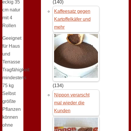
eckig 35
(140)
cm natur
Kaffeesatz gegen
mit 4
Kartoffelkäfer und
Rollen
mehr
Geeignet
für Haus
und
Terrasse
Tragfähigkeit
mindestens
75 kg
(134)
Selbst
Nippon verarscht
größte
mal wieder die
Pflanzen
Kunden
können
ohne