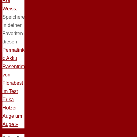
Rot
Weiss
.
Speichere
in deinen
Favoriten
diesen
Permalink
.
«
Akku
Rasentrimmer
von
Florabest
im Test
Erika
Holzer –
Auge um
Auge
»