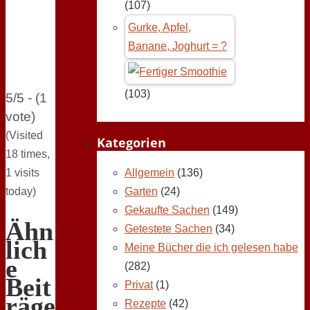
(107)
Gurke, Apfel,
Banane, Joghurt = ?
(103)
5/5 - (1
vote)
(Visited
Kategorien
18 times,
1 visits
Allgemein
(136)
today)
Garten
(24)
Gekaufte Sachen
(149)
Ähn
Getestete Sachen
(34)
lich
Meine Bücher die ich gelesen habe
e
(282)
Beit
Privat
(1)
räge
Rezepte
(42)