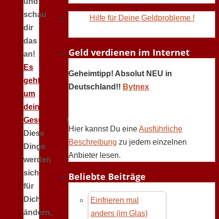
und
schau
Hilfe für Deine Geldprobleme !
dir
das
Geld verdienen im Internet
an!
Es
Geheimtipp! Absolut NEU in
geht
Deutschland!!
Bytnex
um
deine
Gesundheit
!
Hier kannst Du eine
Ausführliche
Diese
Beschreibung
zu jedem einzelnen
Dinge
Anbieter lesen.
werden
sich
Beliebte Beiträge
für
Dich
Einfrieren mal
ändern,
anders (im Glas)