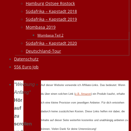
Hamburg Ostsee Rostock
Südafrika – Kapstadt 2018
Südafrika – Kapstadt 2019
Mombasa 2019
Mombasa Teil 2
Südafrika – Kapstadt 2020
Deutschland-Tour
Datenschutz
556 Euro Job
*Werbung
Auf dieser Website verwende ich Affiliate-Links. Das bedeutet: Wenn
Anfang*
du über einen solchen Link (
z.B. Amazon
) ein Produkt kaufst, erhalte
Hör
ich eine kleine Provision vom jeweiligen Anbieter. Für dich entstehen
auf
dadurch keine zusätzlichen Kosten. Diese Links helfen mir dabei, die
zu
Inhalte auf dieser Seite weiterhin kostenlos und unabhängig anbieten zu
scrollen
können. Vielen Dank für deine Unterstützung!