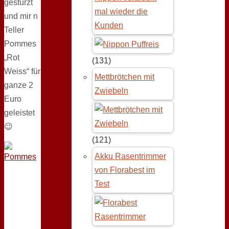
gestürzt
mal wieder die
und mir n
Kunden
Teller
Pommes
„Rot
(131)
Weiss“ für
Mettbrötchen mit
ganze 2
Zwiebeln
Euro
geleistet
😉
(121)
Akku Rasentrimmer
von Florabest im
Test