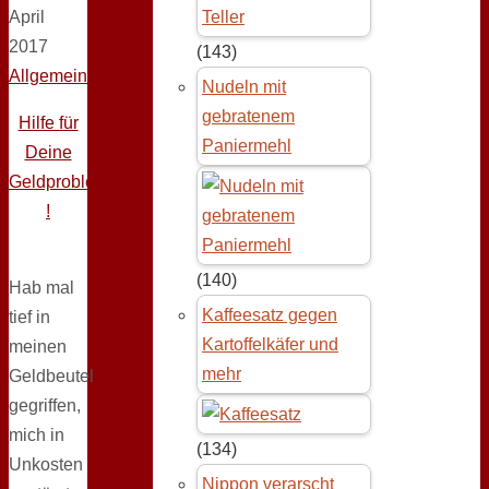
April
2017
(143)
Allgemein
Nudeln mit
gebratenem
Hilfe für
Paniermehl
Deine
Geldprobleme
!
(140)
Hab mal
Kaffeesatz gegen
tief in
Kartoffelkäfer und
meinen
mehr
Geldbeutel
gegriffen,
mich in
(134)
Unkosten
Nippon verarscht