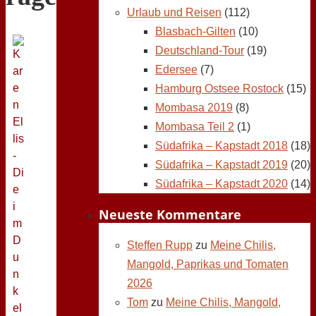
Urlaub und Reisen
(112)
Blasbach-Gilten
(10)
Deutschland-Tour
(19)
Edersee
(7)
Hamburg Ostsee Rostock
(15)
Mombasa 2019
(8)
Mombasa Teil 2
(1)
Südafrika – Kapstadt 2018
(18)
Südafrika – Kapstadt 2019
(20)
Südafrika – Kapstadt 2020
(14)
Neueste Kommentare
Steffen Rupp
zu
Meine Chilis,
Mangold, Paprikas und Tomaten
2026
Tom
zu
Meine Chilis, Mangold,