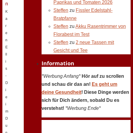
Paprikas und Tomaten 2026
Steffen
zu
Fissler Edelstahl-
K
Bratpfanne
a
Steffen
zu
Akku Rasentrimmer von
r
e
Florabest im Test
n
Steffen
zu
2 neue Tassen mit
E
Gesicht und Tee
ll
i
Information
s
*Werbung Anfang*
Hör auf zu scrollen
-
D
und schau dir das an!
Es geht um
i
deine Gesundheit
! Diese Dinge werden
e
sich für Dich ändern, sobald Du es
i
verstehst!
*Werbung Ende*
m
D
u
n