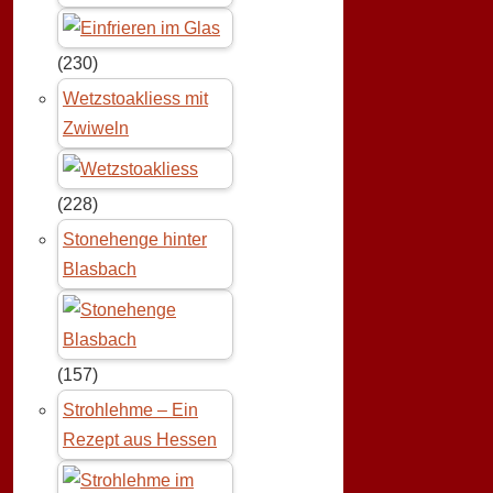
(230)
Wetzstoakliess mit
Zwiweln
(228)
Stonehenge hinter
Blasbach
(157)
Strohlehme – Ein
Rezept aus Hessen