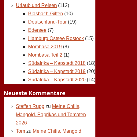
Urlaub und Reisen
(112)
Blasbach-Gilten
(10)
Deutschland-Tour
(19)
Edersee
(7)
Hamburg Ostsee Rostock
(15)
Mombasa 2019
(8)
Mombasa Teil 2
(1)
Südafrika – Kapstadt 2018
(18)
Südafrika – Kapstadt 2019
(20)
Südafrika – Kapstadt 2020
(14)
Neueste Kommentare
Steffen Rupp
zu
Meine Chilis,
Mangold, Paprikas und Tomaten
2026
Tom
zu
Meine Chilis, Mangold,