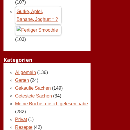
(107)
Gurke, Apfel,
Banane, Joghurt = ?
(103)
Kategorien
Allgemein
(136)
Garten
(24)
Gekaufte Sachen
(149)
Getestete Sachen
(34)
Meine Bücher die ich gelesen habe
(282)
Privat
(1)
Rezepte
(42)