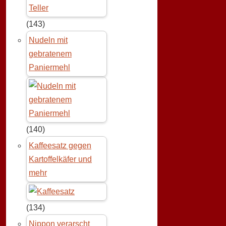
(143)
Nudeln mit
gebratenem
Paniermehl
(140)
Kaffeesatz gegen
Kartoffelkäfer und
mehr
(134)
Nippon verarscht