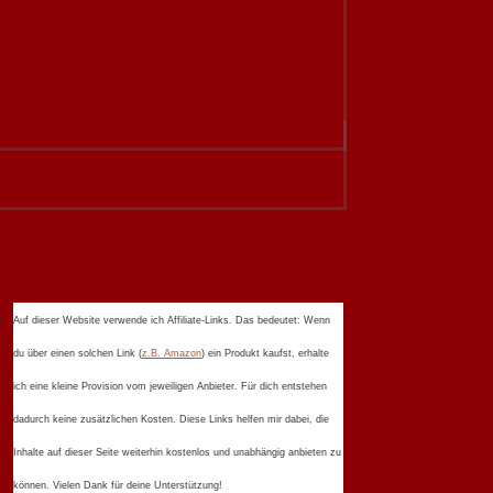
Auf dieser Website verwende ich Affiliate-Links. Das bedeutet: Wenn
du über einen solchen Link (
z.B. Amazon
) ein Produkt kaufst, erhalte
ich eine kleine Provision vom jeweiligen Anbieter. Für dich entstehen
dadurch keine zusätzlichen Kosten. Diese Links helfen mir dabei, die
Inhalte auf dieser Seite weiterhin kostenlos und unabhängig anbieten zu
können. Vielen Dank für deine Unterstützung!