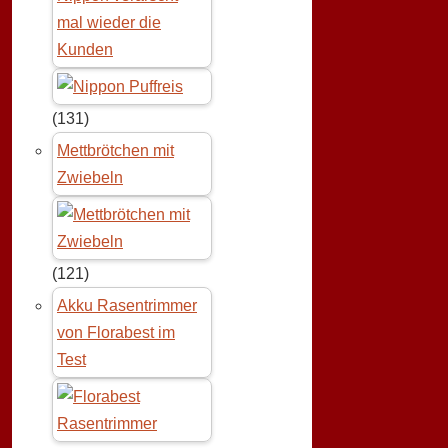
mal wieder die
Kunden
(131)
Mettbrötchen mit
Zwiebeln
(121)
Akku Rasentrimmer
von Florabest im
Test