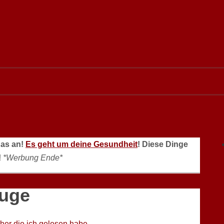
das an!
Es geht um deine Gesundheit
! Diese Dinge
!
*Werbung Ende*
Auge
her die ich gelesen habe