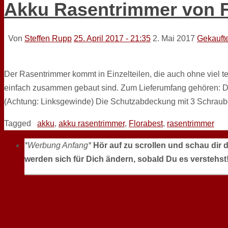
Akku Rasentrimmer von F
Von
Steffen Rupp
25. April 2017 - 21:35
2. Mai 2017
Gekauft
Der Rasentrimmer kommt in Einzelteilen, die auch ohne viel t
einfach zusammen gebaut sind. Zum Lieferumfang gehören: D
(Achtung: Linksgewinde) Die Schutzabdeckung mit 3 Schraub
Tagged
akku
,
akku rasentrimmer
,
Florabest
,
rasentrimmer
*Werbung Anfang*
Hör auf zu scrollen und schau dir 
werden sich für Dich ändern, sobald Du es verstehst