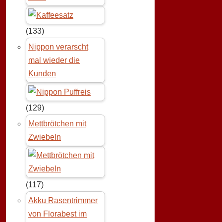
(133)
Nippon verarscht
mal wieder die
Kunden
(129)
Mettbrötchen mit
Zwiebeln
(117)
Akku Rasentrimmer
von Florabest im