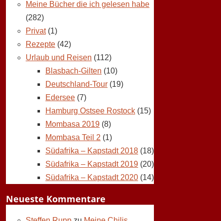
Meine Bücher die ich gelesen habe
(282)
Privat
(1)
Rezepte
(42)
Urlaub und Reisen
(112)
Blasbach-Gilten
(10)
Deutschland-Tour
(19)
Edersee
(7)
Hamburg Ostsee Rostock
(15)
Mombasa 2019
(8)
Mombasa Teil 2
(1)
Südafrika – Kapstadt 2018
(18)
Südafrika – Kapstadt 2019
(20)
Südafrika – Kapstadt 2020
(14)
Neueste Kommentare
Steffen Rupp
zu
Meine Chilis,