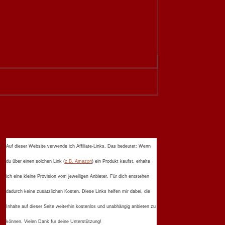
Auf dieser Website verwende ich Affiliate-Links. Das bedeutet: Wenn
du über einen solchen Link (
z.B. Amazon
) ein Produkt kaufst, erhalte
ich eine kleine Provision vom jeweiligen Anbieter. Für dich entstehen
dadurch keine zusätzlichen Kosten. Diese Links helfen mir dabei, die
Inhalte auf dieser Seite weiterhin kostenlos und unabhängig anbieten zu
können. Vielen Dank für deine Unterstützung!