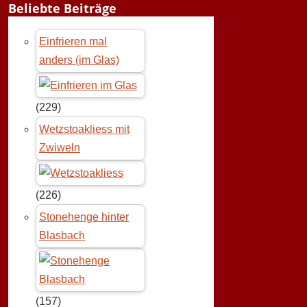
Beliebte Beiträge
Einfrieren mal
anders (im Glas)
(229)
Wetzstoakliess mit
Zwiweln
(226)
Stonehenge hinter
Blasbach
(157)