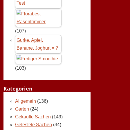
Test
(107)
Gurke, Apfel,
Banane, Joghurt = ?
(103)
Kategorien
Allgemein
(136)
Garten
(24)
Gekaufte Sachen
(149)
Getestete Sachen
(34)