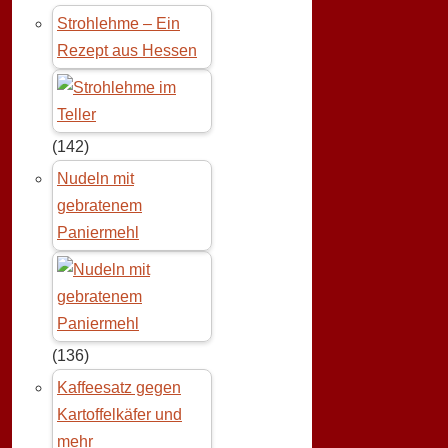
Strohlehme – Ein
Rezept aus Hessen
(142)
Nudeln mit
gebratenem
Paniermehl
(136)
Kaffeesatz gegen
Kartoffelkäfer und
mehr