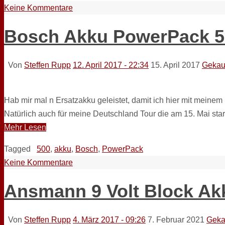
Keine Kommentare
Bosch Akku PowerPack 5
Von
Steffen Rupp
12. April 2017 - 22:34
15. April 2017
Gekau
Hab mir mal n Ersatzakku geleistet, damit ich hier mit meinem
Natürlich auch für meine Deutschland Tour die am 15. Mai sta
Mehr Lesen
Tagged
500
,
akku
,
Bosch
,
PowerPack
Keine Kommentare
Ansmann 9 Volt Block Ak
Von
Steffen Rupp
4. März 2017 - 09:26
7. Februar 2021
Geka