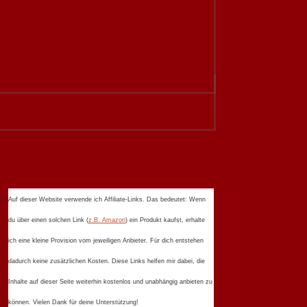
Auf dieser Website verwende ich Affiliate-Links. Das bedeutet: Wenn
du über einen solchen Link (
z.B. Amazon
) ein Produkt kaufst, erhalte
ich eine kleine Provision vom jeweiligen Anbieter. Für dich entstehen
dadurch keine zusätzlichen Kosten. Diese Links helfen mir dabei, die
Inhalte auf dieser Seite weiterhin kostenlos und unabhängig anbieten zu
können. Vielen Dank für deine Unterstützung!