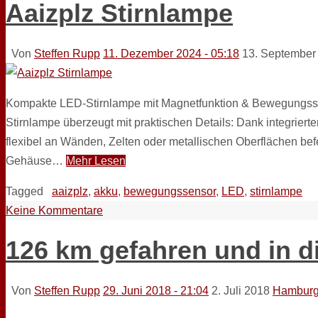
Aaizplz Stirnlampe
Von
Steffen Rupp
11. Dezember 2024 - 05:18
13. September
Kompakte LED-Stirnlampe mit Magnetfunktion & Bewegungsse
Stirnlampe überzeugt mit praktischen Details: Dank integriert
flexibel an Wänden, Zelten oder metallischen Oberflächen be
Gehäuse…
Mehr Lesen
Tagged
aaizplz
,
akku
,
bewegungssensor
,
LED
,
stirnlampe
Keine Kommentare
126 km gefahren und in 
Von
Steffen Rupp
29. Juni 2018 - 21:04
2. Juli 2018
Hamburg