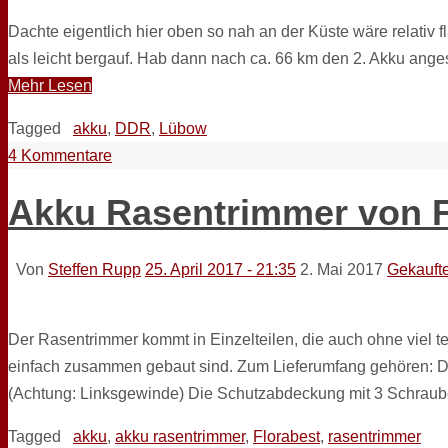
Dachte eigentlich hier oben so nah an der Küste wäre rel
als leicht bergauf. Hab dann nach ca. 66 km den 2. Akku ange
Mehr Lesen
Tagged
akku
,
DDR
,
Lübow
4 Kommentare
Akku Rasentrimmer von F
Von
Steffen Rupp
25. April 2017 - 21:35
2. Mai 2017
Gekauft
Der Rasentrimmer kommt in Einzelteilen, die auch ohne viel t
einfach zusammen gebaut sind. Zum Lieferumfang gehören: D
(Achtung: Linksgewinde) Die Schutzabdeckung mit 3 Schraub
Tagged
akku
,
akku rasentrimmer
,
Florabest
,
rasentrimmer