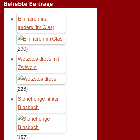
Beliebte Beiträge
Einfrieren mal
anders (im Glas)
(230)
Wetzstoakliess mit
Zwiweln
(228)
Stonehenge hinter
Blasbach
(157)