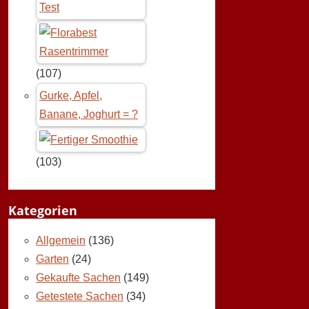
Test
(107)
Gurke, Apfel,
Banane, Joghurt = ?
(103)
Kategorien
Allgemein
(136)
Garten
(24)
Gekaufte Sachen
(149)
Getestete Sachen
(34)