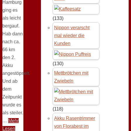
Hamburg
ging es
als leicht
(133)
bergauf.
Nippon verarscht
Hab dann
mal wieder die
nach ca.
Kunden
66 km
den 2.
(130)
Akku
Mettbrötchen mit
angestöpselt.
Zwiebeln
Und ab
dem
Zeitpunkt
wurde es
(118)
als steiler.
Akku Rasentrimmer
…
Mehr
von Florabest im
Lesen