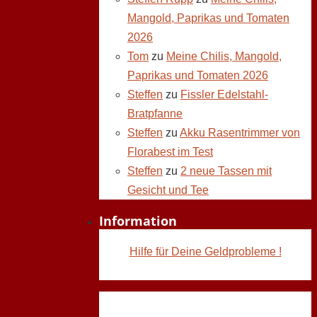
Mangold, Paprikas und Tomaten
2026
Tom
zu
Meine Chilis, Mangold,
Paprikas und Tomaten 2026
Steffen
zu
Fissler Edelstahl-
Bratpfanne
Steffen
zu
Akku Rasentrimmer von
Florabest im Test
Steffen
zu
2 neue Tassen mit
Gesicht und Tee
Information
Hilfe für Deine Geldprobleme !