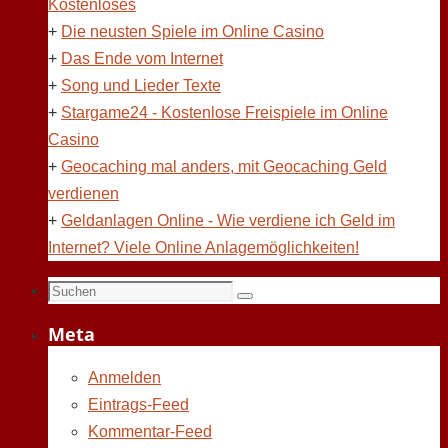
Kostenloses
+
Die neusten Spiele im Online Casino
+
Das Ende vom Internet
+
Song und Lieder Texte
+
Stargame24 - Kostenlose Freispiele im Online
Casino
+
Geocaching mal anders, mit Geocaching Geld
verdienen
+
Geldanlagen Online - Wie verdiene ich Geld im
Internet? Viele Online Anlagemöglichkeiten!
Suchen
Suchen
nach:
Meta
Anmelden
Eintrags-Feed
Kommentar-Feed