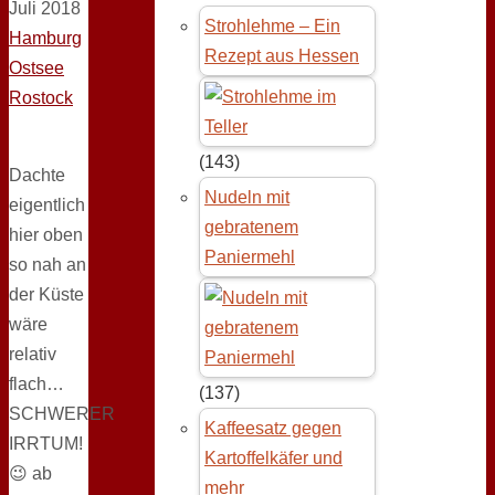
Juli 2018
Strohlehme – Ein
Hamburg
Rezept aus Hessen
Ostsee
Rostock
(143)
Dachte
Nudeln mit
eigentlich
gebratenem
hier oben
Paniermehl
so nah an
der Küste
wäre
relativ
flach…
(137)
SCHWERER
Kaffeesatz gegen
IRRTUM!
Kartoffelkäfer und
😉 ab
mehr