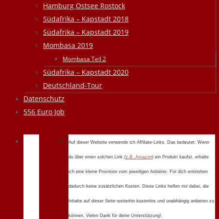
Hamburg Ostsee Rostock
Südafrika – Kapstadt 2018
Südafrika – Kapstadt 2019
Mombasa 2019
Mombasa Teil 2
Südafrika – Kapstadt 2020
Deutschland-Tour
Datenschutz
556 Euro Job
Auf dieser Website verwende ich Affiliate-Links. Das bedeutet: Wenn
du über einen solchen Link (
z.B. Amazon
) ein Produkt kaufst, erhalte
ich eine kleine Provision vom jeweiligen Anbieter. Für dich entstehen
dadurch keine zusätzlichen Kosten. Diese Links helfen mir dabei, die
Inhalte auf dieser Seite weiterhin kostenlos und unabhängig anbieten zu
können. Vielen Dank für deine Unterstützung!