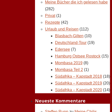
Meine Bücher die ich gelesen habe
(282)
Privat
(1)
Rezepte
(42)
Urlaub und Reisen
(112)
Blasbach-Gilten
(10)
Deutschland-Tour
(19)
Edersee
(7)
Hamburg Ostsee Rostock
(15)
Mombasa 2019
(8)
Mombasa Teil 2
(1)
Südafrika – Kapstadt 2018
(18)
Südafrika – Kapstadt 2019
(20)
Südafrika – Kapstadt 2020
(14)
Neueste Kommentare
Steffen Rupp
zu
Meine Chilis,