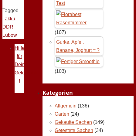
Test
Tagged
akku
,
DDR
,
(107)
Lübow
Gurke, Apfel,
Hilfe
Banane, Joghurt = ?
für
Deine
(103)
Geldprobleme
!
Kategorien
Allgemein
(136)
Garten
(24)
Gekaufte Sachen
(149)
Getestete Sachen
(34)