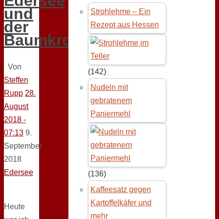
Edersee
und
Strohlehme – Ein
der
Rezept aus Hessen
Baumkronenweg
Von
(142)
Steffen
Nudeln mit
Rupp
28.
gebratenem
August
Paniermehl
2018 -
07:13
9.
September
2018
Edersee
(136)
Kaffeesatz gegen
Kartoffelkäfer und
Heute
mehr