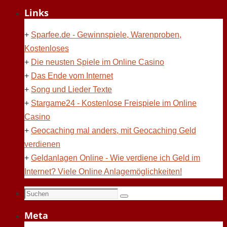
Links
+
Sparfee.de - Gewinnspiele, Warenproben,
Kostenloses
+
Die neusten Spiele im Online Casino
+
Das Ende vom Internet
+
Song und Lieder Texte
+
Stargame24 - Kostenlose Freispiele im Online
Casino
+
Geocaching mal anders, mit Geocaching Geld
verdienen
+
Geldanlagen Online - Wie verdiene ich Geld im
Internet? Viele Online Anlagemöglichkeiten!
Suchen
Suchen
nach:
Meta