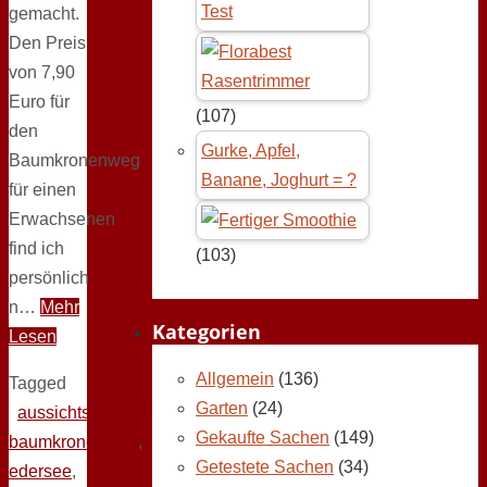
Test
gemacht.
Den Preis
von 7,90
Euro für
(107)
den
Gurke, Apfel,
Baumkronenweg
Banane, Joghurt = ?
für einen
Erwachsenen
find ich
(103)
persönlich
n…
Mehr
Kategorien
Lesen
Allgemein
(136)
Tagged
Garten
(24)
aussichtsplattformen
,
Gekaufte Sachen
(149)
baumkronenweg
,
Getestete Sachen
(34)
edersee
,