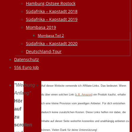
Hamburg Ostsee Rostock
Südafrika – Kapstadt 2018
Südafrika – Kapstadt 2019
Mombasa 2019
Mombasa Teil 2
Südafrika – Kapstadt 2020
Deutschland-Tour
Datenschutz
556 Euro Job
*Werbung
Auf dieser Website verwende ich Affiliate-Links. Das bedeutet: Wenn
Anfang*
du über einen solchen Link (
z.B. Amazon
) ein Produkt kaufst, erhalte
Hör
ich eine kleine Provision vom jeweiligen Anbieter. Für dich entstehen
auf
dadurch keine zusätzlichen Kosten. Diese Links helfen mir dabei, die
zu
Inhalte auf dieser Seite weiterhin kostenlos und unabhängig anbieten zu
scrollen
können. Vielen Dank für deine Unterstützung!