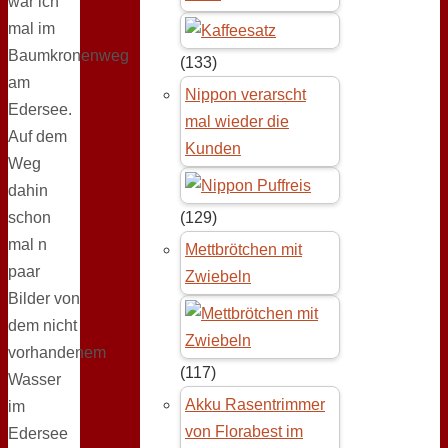
war ich
mal im
Baumkronenweg
(133)
am
Nippon verarscht
Edersee.
mal wieder die
Auf dem
Kunden
Weg
dahin
schon
(129)
mal n
Mettbrötchen mit
paar
Zwiebeln
Bilder von
dem nicht
vorhandenem
(117)
Wasser
Akku Rasentrimmer
im
von Florabest im
Edersee