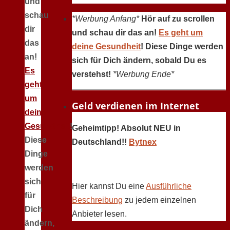
und
schau
*Werbung Anfang*
Hör auf zu scrollen
dir
und schau dir das an!
Es geht um
das
deine Gesundheit
! Diese Dinge werden
an!
sich für Dich ändern, sobald Du es
Es
verstehst!
*Werbung Ende*
geht
um
Geld verdienen im Internet
deine
Gesundheit
!
Geheimtipp! Absolut NEU in
Diese
Deutschland!!
Bytnex
Dinge
werden
sich
Hier kannst Du eine
Ausführliche
für
Beschreibung
zu jedem einzelnen
Dich
Anbieter lesen.
ändern,