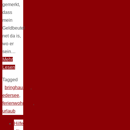
gemerkt,
dass
mein
Geldbeutel
net da is,
wo er
sein…
Mehr
Lesen
Tagged
bringhausen
,
edersee
,
ferienwohnung
,
urlaub
Hilfe