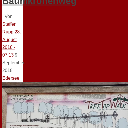
Baumkronenweg
Von
Steffen
Rupp
28.
August
2018 -
07:13
9.
September
2018
Edersee