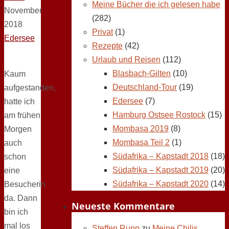
Meine Bücher die ich gelesen habe
November
(282)
2018
Privat
(1)
Edersee
Rezepte
(42)
Urlaub und Reisen
(112)
Blasbach-Gilten
(10)
Kaum
Deutschland-Tour
(19)
aufgestanden,
Edersee
(7)
hatte ich
Hamburg Ostsee Rostock
(15)
am frühen
Mombasa 2019
(8)
Morgen
Mombasa Teil 2
(1)
auch
Südafrika – Kapstadt 2018
(18)
schon
Südafrika – Kapstadt 2019
(20)
eine
Südafrika – Kapstadt 2020
(14)
Besucherin
da. Dann
Neueste Kommentare
bin ich
mal los
Steffen Rupp
zu
Meine Chilis,