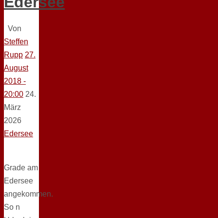
Edersee
Von
Steffen
Rupp
27.
August
2018 -
20:00
24.
März
2026
Edersee
Grade am
Edersee
angekommen.
So n