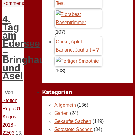
Kommentare
Test
4.
Tag
(107)
am
Edersee
Gurke, Apfel,
–
Banane, Joghurt = ?
Bringhausen
und
(103)
Asel
Kategorien
Von
Steffen
Allgemein
(136)
Rupp
31.
Garten
(24)
August
Gekaufte Sachen
(149)
2018 -
Getestete Sachen
(34)
22:03
13.