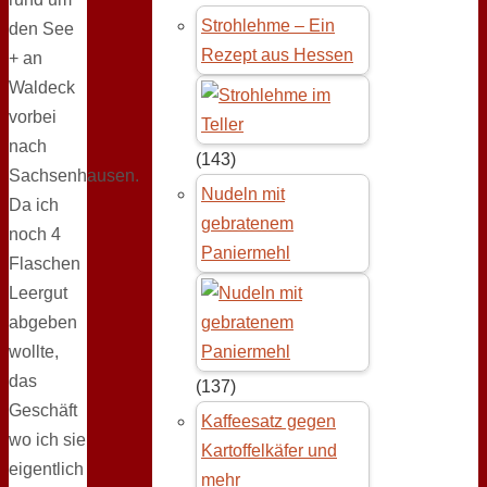
Strohlehme – Ein
den See
Rezept aus Hessen
+ an
Waldeck
vorbei
nach
(143)
Sachsenhausen.
Nudeln mit
Da ich
gebratenem
noch 4
Paniermehl
Flaschen
Leergut
abgeben
wollte,
das
(137)
Geschäft
Kaffeesatz gegen
wo ich sie
Kartoffelkäfer und
eigentlich
mehr