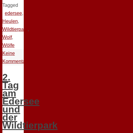
Tagged
edersee
,
Heulen
,
Wildtierpark
,
Wolf
,
Wölfe
Keine
Kommentare
2.
Tag
am
Edersee
und
der
Wildtierpark