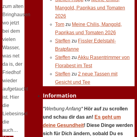
zum alten
Mangold, Paprikas und Tomaten
Bringhausen
2026
wo jetzt
Tom
zu
Meine Chilis, Mangold,
bei dem
Paprikas und Tomaten 2026
vielen
Steffen
zu
Fissler Edelstahl-
Wasser,
Bratpfanne
was net
Steffen
zu
Akku Rasentrimmer von
da is, der
Florabest im Test
Friedhof
Steffen
zu
2 neue Tassen mit
wieder
Gesicht und Tee
aufgetaucht
Information
ist. Hier
die
*Werbung Anfang*
Hör auf zu scrollen
Liebesinsel
und schau dir das an!
Es geht um
die
deine Gesundheit
! Diese Dinge werden
auch…
sich für Dich ändern, sobald Du es