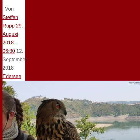
Von
Steffen
Rupp
29.
August
2018 -
06:30
12.
September
2018
Edersee