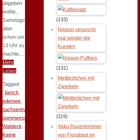
abgeben
wollte,
(133)
Samstags
aber
Nippon verarscht
schon um
mal wieder die
13 Uhr zu
Kunden
machte,…
Mehr
(131)
Lesen
Mettbrötchen mit
Tagged
Zwiebeln
berich
,
edersee
,
sachsenhausen
,
(119)
sommerrodelbahn
,
Waldeck
Akku Rasentrimmer
Keine
von Florabest im