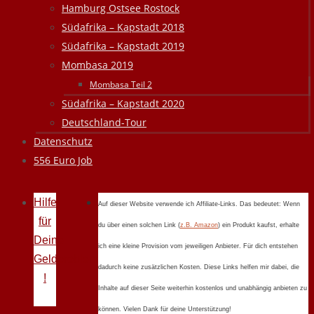
Hamburg Ostsee Rostock
Südafrika – Kapstadt 2018
Südafrika – Kapstadt 2019
Mombasa 2019
Mombasa Teil 2
Südafrika – Kapstadt 2020
Deutschland-Tour
Datenschutz
556 Euro Job
Hilfe
Auf dieser Website verwende ich Affiliate-Links. Das bedeutet: Wenn
für
du über einen solchen Link (
z.B. Amazon
) ein Produkt kaufst, erhalte
Deine
ich eine kleine Provision vom jeweiligen Anbieter. Für dich entstehen
Geldprobleme
dadurch keine zusätzlichen Kosten. Diese Links helfen mir dabei, die
!
Inhalte auf dieser Seite weiterhin kostenlos und unabhängig anbieten zu
können. Vielen Dank für deine Unterstützung!