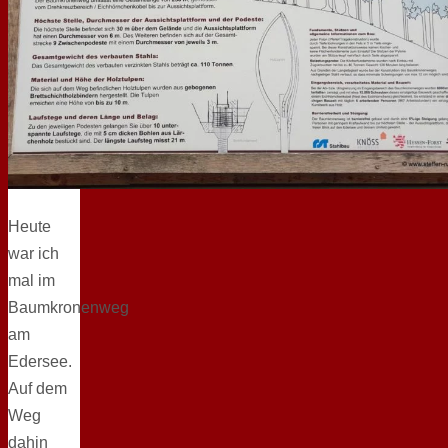
Heute
war ich
mal im
Baumkronenweg
am
Edersee.
Auf dem
Weg
dahin