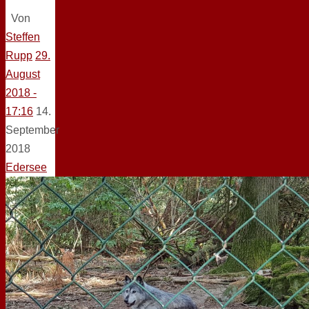
Von
Steffen
Rupp
29.
August
2018 -
17:16
14.
September
2018
Edersee