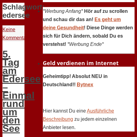
Schlagwort:
*Werbung Anfang*
Hör auf zu scrollen
edersee
und schau dir das an!
Es geht um
deine Gesundheit
! Diese Dinge werden
Keine
sich für Dich ändern, sobald Du es
Kommentare
verstehst!
*Werbung Ende*
5.
Tag
Geld verdienen im Internet
am
Edersee
Geheimtipp! Absolut NEU in
–
Deutschland!!
Bytnex
Einmal
rund
um
Hier kannst Du eine
Ausführliche
den
Beschreibung
zu jedem einzelnen
See
Anbieter lesen.