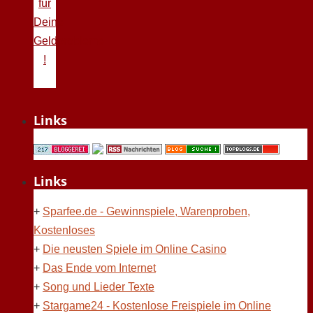
für
Deine
Geldprobleme
!
Links
Links
+
Sparfee.de - Gewinnspiele, Warenproben,
Kostenloses
+
Die neusten Spiele im Online Casino
+
Das Ende vom Internet
+
Song und Lieder Texte
+
Stargame24 - Kostenlose Freispiele im Online