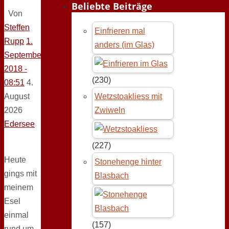
Beliebte Beiträge
Von
Steffen
Einfrieren mal
Rupp
1.
anders (im Glas)
September
2018 -
(230)
08:51
4.
August
Wetzstoakliess mit
2026
Zwiweln
Edersee
(227)
Heute
Stonehenge hinter
gings mit
Blasbach
meinem
Esel
einmal
(157)
rund um