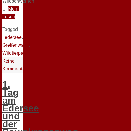
Wildschweinen.
…
Mehr
Lesen
Tagged
edersee
,
Greifenwarte
,
Wildtierpark
Keine
Kommentare
1.
Tag
am
Edersee
und
der