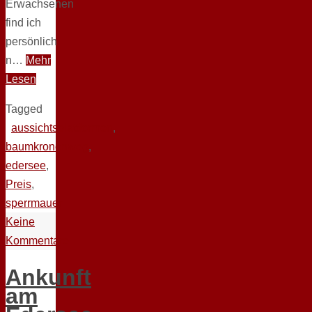
Erwachsenen
find ich
persönlich
n…
Mehr
Lesen
Tagged
aussichtsplattformen
,
baumkronenweg
,
edersee
,
Preis
,
sperrmauer
Keine
Kommentare
Ankunft
am