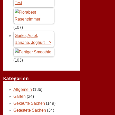
Test
(107)
Gurke, Apfel,
Banane, Joghurt = ?
(103)
Kategorien
Allgemein
(136)
Garten
(24)
Gekaufte Sachen
(149)
Getestete Sachen
(34)