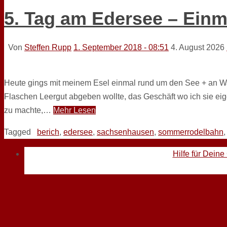
5. Tag am Edersee – Ein
Von
Steffen Rupp
1. September 2018 - 08:51
4. August 2026
Heute gings mit meinem Esel einmal rund um den See + an W
Flaschen Leergut abgeben wollte, das Geschäft wo ich sie ei
zu machte,…
Mehr Lesen
Tagged
berich
,
edersee
,
sachsenhausen
,
sommerrodelbahn
Hilfe für Deine