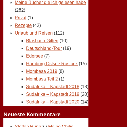
Meine Bücher die ich gelesen habe
(282)
Privat
(1)
Rezepte
(42)
Urlaub und Reisen
(112)
Blasbach-Gilten
(10)
Deutschland-Tour
(19)
Edersee
(7)
Hamburg Ostsee Rostock
(15)
Mombasa 2019
(8)
Mombasa Teil 2
(1)
Südafrika – Kapstadt 2018
(18)
Südafrika – Kapstadt 2019
(20)
Südafrika – Kapstadt 2020
(14)
Neueste Kommentare
Steffen Rupp
zu
Meine Chilis,