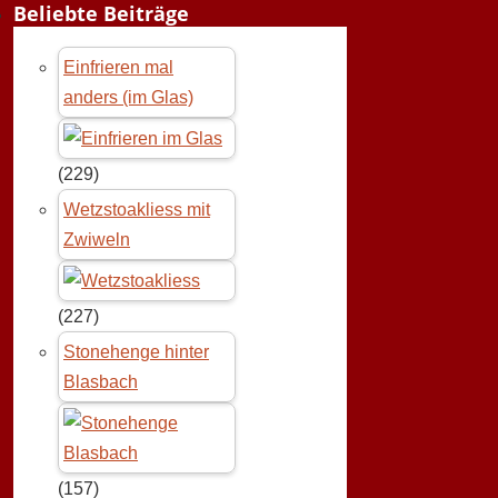
Beliebte Beiträge
Einfrieren mal
anders (im Glas)
(229)
Wetzstoakliess mit
Zwiweln
(227)
Stonehenge hinter
Blasbach
(157)