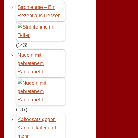
Strohlehme – Ein
Rezept aus Hessen
(143)
Nudeln mit
gebratenem
Paniermehl
(137)
Kaffeesatz gegen
Kartoffelkäfer und
mehr