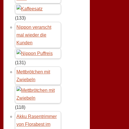
(133)
Nippon verarscht
mal wieder die
Kunden
(131)
Mettbrötchen mit
Zwiebeln
(118)
Akku Rasentrimmer
von Florabest im