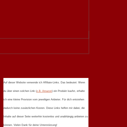
Auf dieser Website verwende ich Affiliate-Links. Das bedeutet: Wenn
du über einen solchen Link (
z.B. Amazon
) ein Produkt kaufst, erhalte
ich eine kleine Provision vom jeweiligen Anbieter. Für dich entstehen
dadurch keine zusätzlichen Kosten. Diese Links helfen mir dabei, die
Inhalte auf dieser Seite weiterhin kostenlos und unabhängig anbieten zu
können. Vielen Dank für deine Unterstützung!