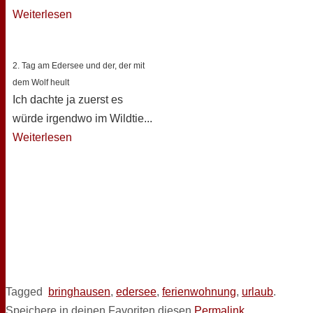
Weiterlesen
2. Tag am Edersee und der, der mit
dem Wolf heult
Ich dachte ja zuerst es
würde irgendwo im Wildtie...
Weiterlesen
Tagged
bringhausen
,
edersee
,
ferienwohnung
,
urlaub
.
Speichere in deinen Favoriten diesen
Permalink
.