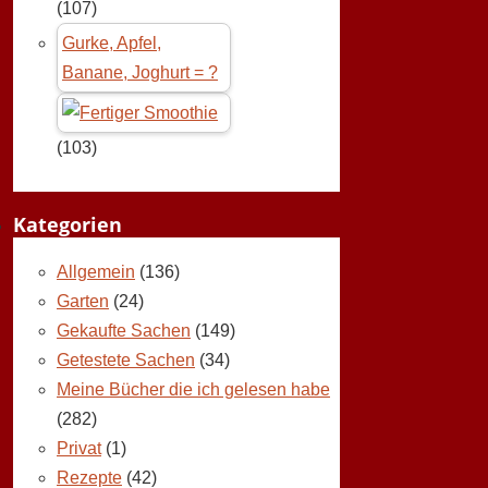
(107)
Gurke, Apfel,
Banane, Joghurt = ?
(103)
Kategorien
Allgemein
(136)
Garten
(24)
Gekaufte Sachen
(149)
Getestete Sachen
(34)
Meine Bücher die ich gelesen habe
(282)
Privat
(1)
Rezepte
(42)