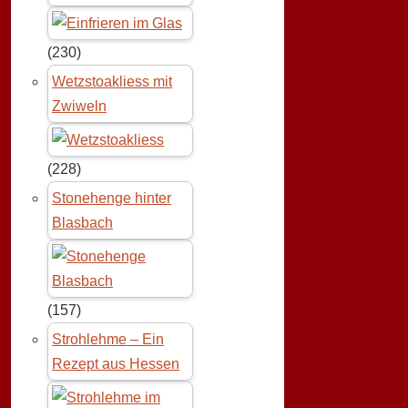
(230)
Wetzstoakliess mit
Zwiweln
(228)
Stonehenge hinter
Blasbach
(157)
Strohlehme – Ein
Rezept aus Hessen