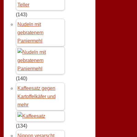
(143)
Nudeln mit
gebratenem
Paniermehl
(140)
Kaffeesatz gegen
Kartoffelkäfer und
mehr
(134)
Nippon verarscht