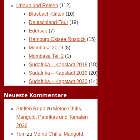
Urlaub und Reisen
(112)
Blasbach-Gilten
(10)
Deutschland-Tour
(19)
Edersee
(7)
Hamburg Ostsee Rostock
(15)
Mombasa 2019
(8)
Mombasa Teil 2
(1)
Südafrika – Kapstadt 2018
(18)
Südafrika – Kapstadt 2019
(20)
Südafrika – Kapstadt 2020
(14)
Neueste Kommentare
Steffen Rupp
zu
Meine Chilis,
Mangold, Paprikas und Tomaten
2026
Tom
zu
Meine Chilis, Mangold,