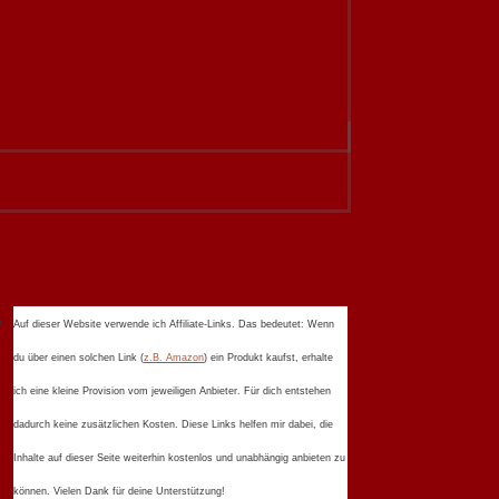
Auf dieser Website verwende ich Affiliate-Links. Das bedeutet: Wenn
du über einen solchen Link (
z.B. Amazon
) ein Produkt kaufst, erhalte
ich eine kleine Provision vom jeweiligen Anbieter. Für dich entstehen
dadurch keine zusätzlichen Kosten. Diese Links helfen mir dabei, die
Inhalte auf dieser Seite weiterhin kostenlos und unabhängig anbieten zu
können. Vielen Dank für deine Unterstützung!