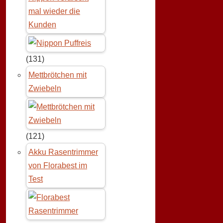
mal wieder die
Kunden
(131)
Mettbrötchen mit
Zwiebeln
(121)
Akku Rasentrimmer
von Florabest im
Test