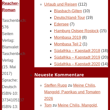
Reacher-
Urlaub und Reisen
(112)
Roman
Blasbach-Gilten
(10)
Deutschland-Tour
(19)
Taschenbuch:
Edersee
(7)
576
Hamburg Ostsee Rostock
(15)
Seiten
Mombasa 2019
(8)
Verlag:
Mombasa Teil 2
(1)
Blanvalet
Südafrika – Kapstadt 2018
(18)
Taschenbuch
Südafrika – Kapstadt 2019
(20)
Verlag
Südafrika – Kapstadt 2020
(14)
(15. Mai
2017)
Neueste Kommentare
Sprache:
Steffen Rupp
zu
Meine Chilis,
Deutsch
Mangold, Paprikas und Tomaten
ISBN-10:
2026
3734105137
Tom
zu
Meine Chilis, Mangold,
ISBN-13: