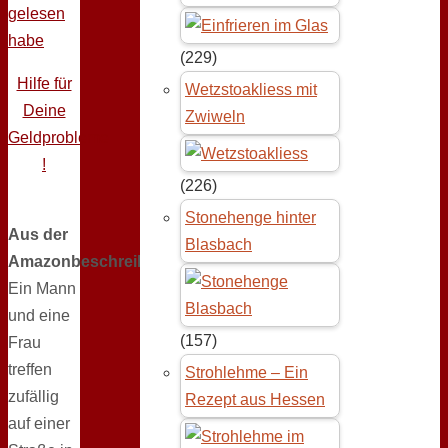
gelesen
habe
(229)
Hilfe für
Wetzstoakliess mit
Deine
Zwiweln
Geldprobleme
!
(226)
Stonehenge hinter
Aus der
Blasbach
Amazonbeschreibung:
Ein Mann
und eine
(157)
Frau
treffen
Strohlehme – Ein
zufällig
Rezept aus Hessen
auf einer