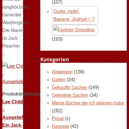
(107)
ranghöchsten
Gurke, Apfel,
Generäle
Banane, Joghurt = ?
Washingtons.
Der Mann
ist Jack
(103)
Reacher
…
Kategorien
Allgemein
(136)
Garten
(24)
Gekaufte Sachen
(149)
Produktinformation:
Getestete Sachen
(34)
Lee Child
Meine Bücher die ich gelesen habe
–
(282)
Ausgeliefert:
Privat
(1)
Ein Jack-
Rezepte
(42)