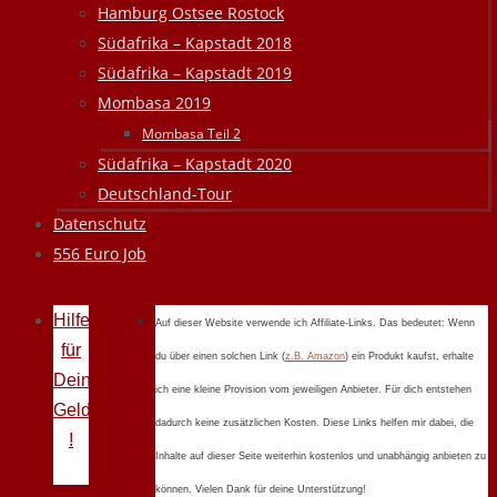
Hamburg Ostsee Rostock
Südafrika – Kapstadt 2018
Südafrika – Kapstadt 2019
Mombasa 2019
Mombasa Teil 2
Südafrika – Kapstadt 2020
Deutschland-Tour
Datenschutz
556 Euro Job
Hilfe
Auf dieser Website verwende ich Affiliate-Links. Das bedeutet: Wenn
für
du über einen solchen Link (
z.B. Amazon
) ein Produkt kaufst, erhalte
Deine
ich eine kleine Provision vom jeweiligen Anbieter. Für dich entstehen
Geldprobleme
dadurch keine zusätzlichen Kosten. Diese Links helfen mir dabei, die
!
Inhalte auf dieser Seite weiterhin kostenlos und unabhängig anbieten zu
können. Vielen Dank für deine Unterstützung!