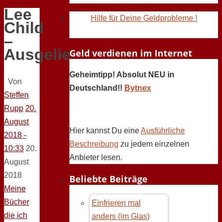
Lee
Hilfe für Deine Geldprobleme !
Child
–
Ausgeliefert
Geld verdienen im Internet
Geheimtipp! Absolut NEU in
Von
Deutschland!!
Bytnex
Steffen
Rupp
20.
August
Hier kannst Du eine
Ausführliche
2018 -
Beschreibung
zu jedem einzelnen
10:33
20.
Anbieter lesen.
August
2018
Beliebte Beiträge
Meine
Bücher
Einfrieren mal
die ich
anders (im Glas)