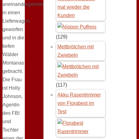
aneinandergekettet,
mal wieder die
in einen
Kunden
Lieferwagen
geworfen
(129)
und in die
tiefen
Mettbrötchen mit
Wälder
Zwiebeln
Montanas
gebracht.
Die Frau
(117)
ist Holly
Akku Rasentrimmer
Johnson,
von Florabest im
Agentin
Test
des FBI
und
Tochter
eines der