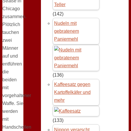
Straße in
Chicago
(142)
zusammen.
Nudeln mit
Plötzlich
gebratenem
tauchen
Paniermehl
zwei
Männer
auf und
entführen
die
(136)
beiden
Kaffeesatz gegen
mit
Kartoffelkäfer und
vorgehaltener
mehr
Waffe. Sie
werden
mit
(133)
Handschellen
Nippon verarscht