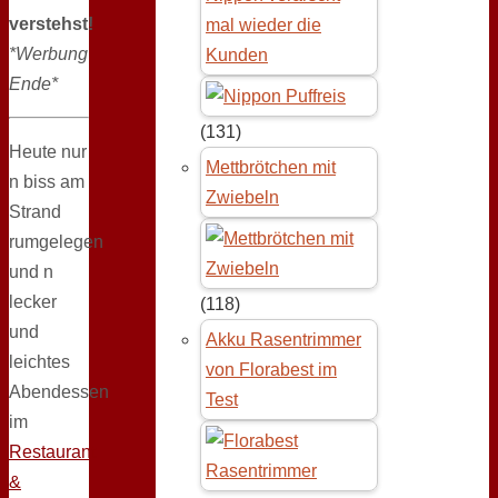
verstehst!
mal wieder die
*Werbung
Kunden
Ende*
(131)
Heute nur
Mettbrötchen mit
n biss am
Zwiebeln
Strand
rumgelegen
und n
lecker
(118)
und
Akku Rasentrimmer
leichtes
von Florabest im
Abendessen
Test
im
Restaurant
&