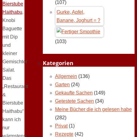
(107)
Bierstube
Haithabu
.
Gurke, Apfel,
Knobi
Banane, Joghurt = ?
Baguette
mit Dip
(103)
und
kleiner
Gemischter
Kategorien
Salat.
Allgemein
(136)
Das
Garten
(24)
„Restaurant
Gekaufte Sachen
(149)
&
Getestete Sachen
(34)
Bierstube
Meine Bücher die ich gelesen habe
Haithabu“
(282)
kann ich
Privat
(1)
nur
Rezepte
(42)
wärmstens