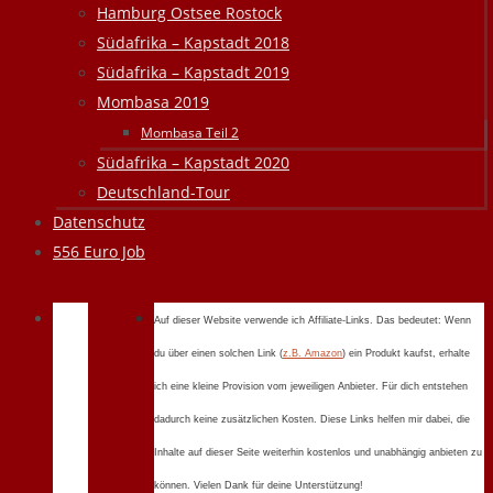
Hamburg Ostsee Rostock
Südafrika – Kapstadt 2018
Südafrika – Kapstadt 2019
Mombasa 2019
Mombasa Teil 2
Südafrika – Kapstadt 2020
Deutschland-Tour
Datenschutz
556 Euro Job
Auf dieser Website verwende ich Affiliate-Links. Das bedeutet: Wenn
du über einen solchen Link (
z.B. Amazon
) ein Produkt kaufst, erhalte
ich eine kleine Provision vom jeweiligen Anbieter. Für dich entstehen
dadurch keine zusätzlichen Kosten. Diese Links helfen mir dabei, die
Inhalte auf dieser Seite weiterhin kostenlos und unabhängig anbieten zu
können. Vielen Dank für deine Unterstützung!