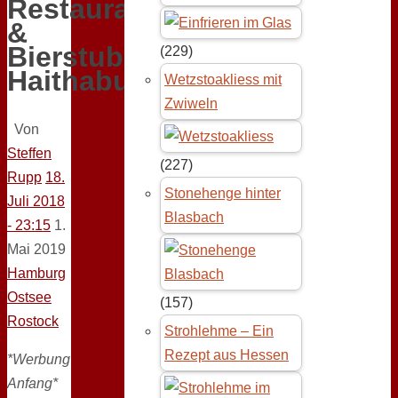
Restaurant
&
Bierstube
(229)
Haithabu
Wetzstoakliess mit
Zwiweln
Von
Steffen
(227)
Rupp
18.
Stonehenge hinter
Juli 2018
Blasbach
- 23:15
1.
Mai 2019
Hamburg
Ostsee
(157)
Rostock
Strohlehme – Ein
Rezept aus Hessen
*Werbung
Anfang*