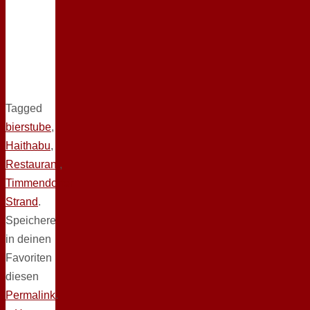
Tagged
bierstube
,
Haithabu
,
Restaurant
,
Timmendorfer
Strand
.
Speichere
in deinen
Favoriten
diesen
Permalink
.