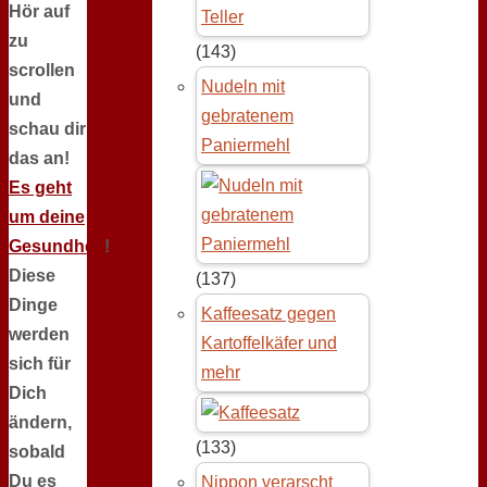
Hör auf
zu
(143)
scrollen
Nudeln mit
und
gebratenem
schau dir
Paniermehl
das an!
Es geht
um deine
Gesundheit
!
Diese
(137)
Dinge
Kaffeesatz gegen
werden
Kartoffelkäfer und
sich für
mehr
Dich
ändern,
(133)
sobald
Du es
Nippon verarscht