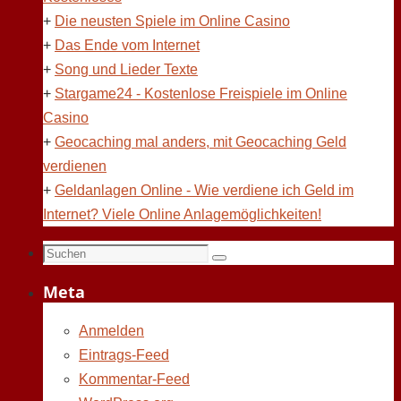
+
Die neusten Spiele im Online Casino
+
Das Ende vom Internet
+
Song und Lieder Texte
+
Stargame24 - Kostenlose Freispiele im Online
Casino
+
Geocaching mal anders, mit Geocaching Geld
verdienen
+
Geldanlagen Online - Wie verdiene ich Geld im
Internet? Viele Online Anlagemöglichkeiten!
Suchen
Suchen
nach:
Meta
Anmelden
Eintrags-Feed
Kommentar-Feed