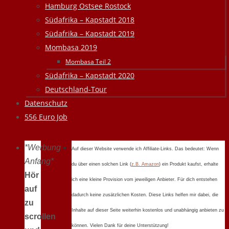
Hamburg Ostsee Rostock
Südafrika – Kapstadt 2018
Südafrika – Kapstadt 2019
Mombasa 2019
Mombasa Teil 2
Südafrika – Kapstadt 2020
Deutschland-Tour
Datenschutz
556 Euro Job
*Werbung
Auf dieser Website verwende ich Affiliate-Links. Das bedeutet: Wenn
Anfang*
du über einen solchen Link (
z.B. Amazon
) ein Produkt kaufst, erhalte
Hör
ich eine kleine Provision vom jeweiligen Anbieter. Für dich entstehen
auf
dadurch keine zusätzlichen Kosten. Diese Links helfen mir dabei, die
zu
Inhalte auf dieser Seite weiterhin kostenlos und unabhängig anbieten zu
scrollen
können. Vielen Dank für deine Unterstützung!