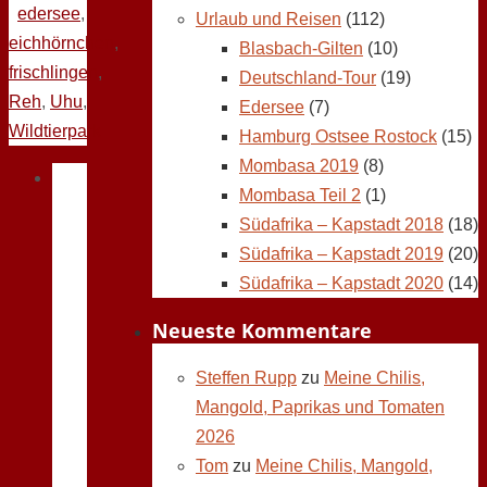
edersee
,
Urlaub und Reisen
(112)
eichhörnchen
,
Blasbach-Gilten
(10)
frischlingen
,
Deutschland-Tour
(19)
Reh
,
Uhu
,
Edersee
(7)
Wildtierpark
Hamburg Ostsee Rostock
(15)
Mombasa 2019
(8)
Mombasa Teil 2
(1)
Südafrika – Kapstadt 2018
(18)
Südafrika – Kapstadt 2019
(20)
Südafrika – Kapstadt 2020
(14)
Neueste Kommentare
Steffen Rupp
zu
Meine Chilis,
Mangold, Paprikas und Tomaten
2026
Tom
zu
Meine Chilis, Mangold,