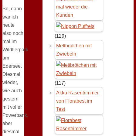
mal wieder die
So, dann
Kunden
war ich
heute
also noch
(129)
mal im
Mettbrötchen mit
Wildtierpark
Zwiebeln
am
Edersee.
Diesmal
wieder,
(117)
wie auch
Akku Rasentrimmer
gestern
von Florabest im
mit voller
Test
Powerbank,
aber
diesmal