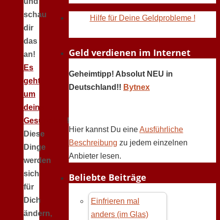
und
schau
Hilfe für Deine Geldprobleme !
dir
das
Geld verdienen im Internet
an!
Es
Geheimtipp! Absolut NEU in
geht
Deutschland!!
Bytnex
um
deine
Gesundheit
!
Hier kannst Du eine
Ausführliche
Diese
Beschreibung
zu jedem einzelnen
Dinge
Anbieter lesen.
werden
sich
Beliebte Beiträge
für
Dich
Einfrieren mal
ändern,
anders (im Glas)