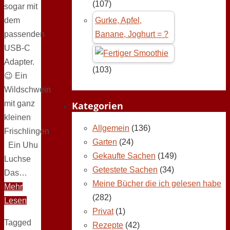
(107)
sogar mit
dem
Gurke, Apfel,
passenden
Banane, Joghurt = ?
USB-C
Adapter.
(103)
😉 Ein
Wildschwein
mit ganz
Kategorien
kleinen
Allgemein
(136)
Frischlingen
Garten
(24)
Ein Uhu
Gekaufte Sachen
(149)
Luchse
Getestete Sachen
(34)
Das…
Meine Bücher die ich gelesen habe
Mehr
(282)
Lesen
Privat
(1)
Tagged
Rezepte
(42)