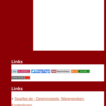
Links
Links
+
Sparfee.de - Gewinnspiele, Warenproben,
Kostenloses