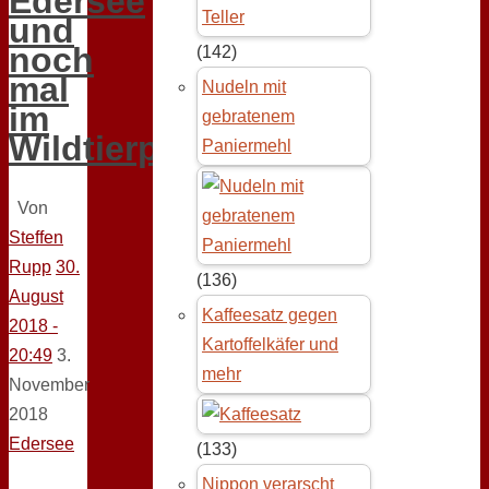
Edersee
und
noch
(142)
mal
Nudeln mit
im
gebratenem
Wildtierpark
Paniermehl
Von
Steffen
Rupp
30.
(136)
August
Kaffeesatz gegen
2018 -
Kartoffelkäfer und
20:49
3.
mehr
November
2018
Edersee
(133)
Nippon verarscht