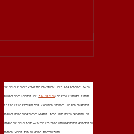
Auf dieser Website verwende ich Affiliate-Links. Das bedeutet: Wenn
du über einen solchen Link (
z.B. Amazon
) ein Produkt kaufst, erhalte
ich eine kleine Provision vom jeweiligen Anbieter. Für dich entstehen
dadurch keine zusätzlichen Kosten. Diese Links helfen mir dabei, die
Inhalte auf dieser Seite weiterhin kostenlos und unabhängig anbieten zu
können. Vielen Dank für deine Unterstützung!