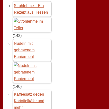
Strohlehme – Ein
Rezept aus Hessen
(143)
Nudeln mit
gebratenem
Paniermehl
(140)
Kaffeesatz gegen
Kartoffelkäfer und
mehr