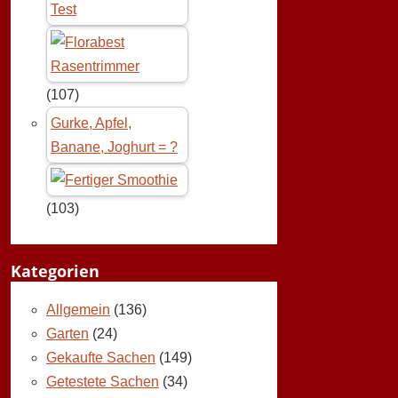
Test
(107)
Gurke, Apfel,
Banane, Joghurt = ?
(103)
Kategorien
Allgemein
(136)
Garten
(24)
Gekaufte Sachen
(149)
Getestete Sachen
(34)