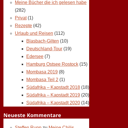
Meine Bücher die ich gelesen habe
(282)
Privat
(1)
Rezepte
(42)
Urlaub und Reisen
(112)
Blasbach-Gilten
(10)
Deutschland-Tour
(19)
Edersee
(7)
Hamburg Ostsee Rostock
(15)
Mombasa 2019
(8)
Mombasa Teil 2
(1)
Südafrika – Kapstadt 2018
(18)
Südafrika – Kapstadt 2019
(20)
Südafrika – Kapstadt 2020
(14)
Neueste Kommentare
Steffen Rupp
zu
Meine Chilis,