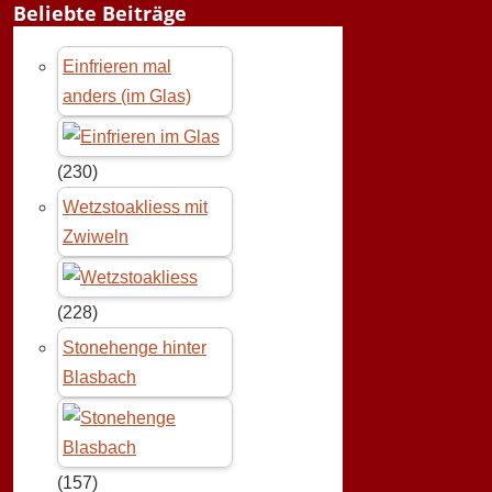
Beliebte Beiträge
Einfrieren mal
anders (im Glas)
(230)
Wetzstoakliess mit
Zwiweln
(228)
Stonehenge hinter
Blasbach
(157)