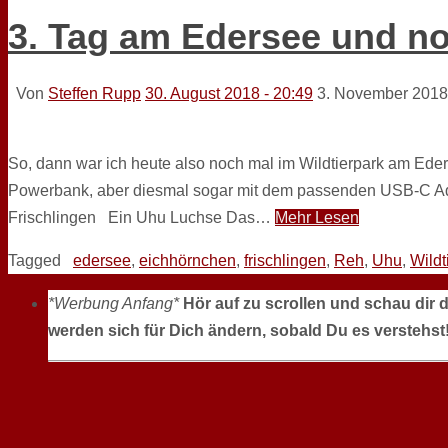
3. Tag am Edersee und no
Von
Steffen Rupp
30. August 2018 - 20:49
3. November 2018
So, dann war ich heute also noch mal im Wildtierpark am Eder
Powerbank, aber diesmal sogar mit dem passenden USB-C Ada
Frischlingen Ein Uhu Luchse Das…
Mehr Lesen
Tagged
edersee
,
eichhörnchen
,
frischlingen
,
Reh
,
Uhu
,
Wildt
*Werbung Anfang*
Hör auf zu scrollen und schau dir 
werden sich für Dich ändern, sobald Du es verstehst