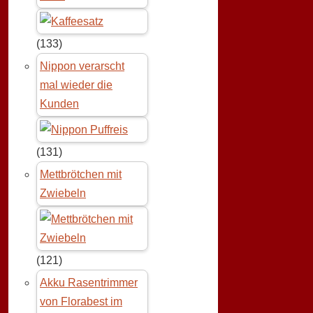
(133)
Nippon verarscht
mal wieder die
Kunden
(131)
Mettbrötchen mit
Zwiebeln
(121)
Akku Rasentrimmer
von Florabest im