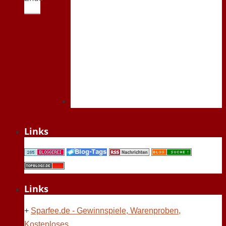
Links
Links
+
Sparfee.de - Gewinnspiele, Warenproben,
Kostenloses