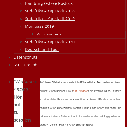
Hamburg Ostsee Rostock
Südafrika – Kapstadt 2018
Südafrika – Kapstadt 2019
Mombasa 2019
Mombasa Teil 2
Südafrika – Kapstadt 2020
Deutschland-Tour
Datenschutz
556 Euro Job
*Werbung
Auf dieser Website verwende ich Affiliate-Links. Das bedeutet: Wenn
Anfang*
du über einen solchen Link (
z.B. Amazon
) ein Produkt kaufst, erhalte
Hör
ich eine kleine Provision vom jeweiligen Anbieter. Für dich entstehen
auf
dadurch keine zusätzlichen Kosten. Diese Links helfen mir dabei, die
zu
Inhalte auf dieser Seite weiterhin kostenlos und unabhängig anbieten zu
scrollen
können. Vielen Dank für deine Unterstützung!