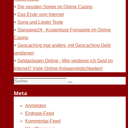
+
Die neusten Spiele im Online Casino
+
Das Ende vom Internet
+
Song und Lieder Texte
+
Stargame24 - Kostenlose Freispiele im Online
Casino
+
Geocaching mal anders, mit Geocaching Geld
verdienen
+
Geldanlagen Online - Wie verdiene ich Geld im
Internet? Viele Online Anlagemöglichkeiten!
Suchen
Suchen
nach:
Meta
Anmelden
Eintrags-Feed
Kommentar-Feed