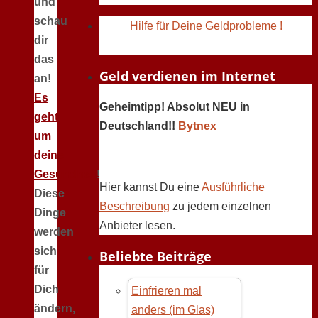
und
schau
Hilfe für Deine Geldprobleme !
dir
das
Geld verdienen im Internet
an!
Es
Geheimtipp! Absolut NEU in
geht
Deutschland!!
Bytnex
um
deine
Gesundheit
!
Hier kannst Du eine
Ausführliche
Diese
Beschreibung
zu jedem einzelnen
Dinge
Anbieter lesen.
werden
sich
Beliebte Beiträge
für
Dich
Einfrieren mal
ändern,
anders (im Glas)