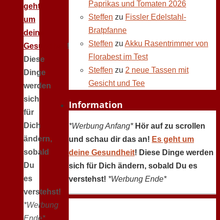
Paprikas und Tomaten 2026
geht
Steffen
zu
Fissler Edelstahl-
um
Bratpfanne
deine
Steffen
zu
Akku Rasentrimmer von
Gesundheit
!
Florabest im Test
Diese
Steffen
zu
2 neue Tassen mit
Dinge
Gesicht und Tee
werden
sich
Information
für
Dich
*Werbung Anfang*
Hör auf zu scrollen
ändern,
und schau dir das an!
Es geht um
sobald
deine Gesundheit
! Diese Dinge werden
Du
sich für Dich ändern, sobald Du es
es
verstehst!
*Werbung Ende*
verstehst!
*Werbung
Ende*