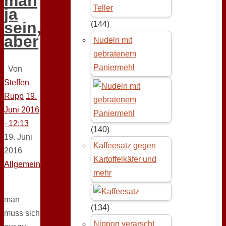
man
ja
sein,
(144)
aber
Nudeln mit
gebratenem
Paniermehl
Von
Steffen
Rupp
19.
Juni 2016
- 12:13
(140)
19. Juni
Kaffeesatz gegen
2016
Kartoffelkäfer und
Allgemein
mehr
man
(134)
muss sich
Nippon verarscht