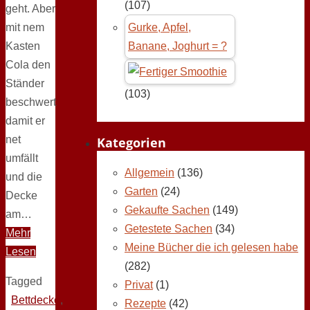
(107)
geht. Aber
mit nem
Gurke, Apfel,
Kasten
Banane, Joghurt = ?
Cola den
Ständer
(103)
beschwert
damit er
net
Kategorien
umfällt
Allgemein
(136)
und die
Garten
(24)
Decke
Gekaufte Sachen
(149)
am…
Getestete Sachen
(34)
Mehr
Meine Bücher die ich gelesen habe
Lesen
(282)
Tagged
Privat
(1)
Bettdecke
,
Rezepte
(42)