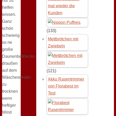
nur zu
mal wieder die
helfen
Kunden
wissen.
Ganz
schön
(133)
schwierig
Mettbrötchen mit
so ne
Zwiebeln
große
Daunenbettdecke
draußen
auf dem
(121)
Wäscheständer
Akku Rasentrimmer
zu
von Florabest im
trocknen
Test
wenn
heftiger
Wind