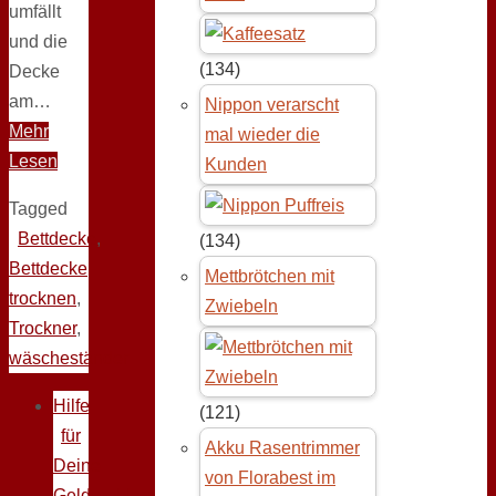
umfällt
und die
(134)
Decke
am…
Nippon verarscht
Mehr
mal wieder die
Lesen
Kunden
Tagged
Bettdecke
,
(134)
Bettdecke
Mettbrötchen mit
trocknen
,
Zwiebeln
Trockner
,
wäscheständer
Hilfe
(121)
für
Akku Rasentrimmer
Deine
von Florabest im
Geldprobleme