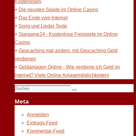
Kostenloses
+
Die neusten Spiele im Online Casino
+
Das Ende vom Internet
+
Song und Lieder Texte
+
Stargame24 - Kostenlose Freispiele im Online
Casino
+
Geocaching mal anders, mit Geocaching Geld
verdienen
+
Geldanlagen Online - Wie verdiene ich Geld im
Internet? Viele Online Anlagemöglichkeiten!
Suchen
Suchen
nach:
Meta
Anmelden
Eintrags-Feed
Kommentar-Feed