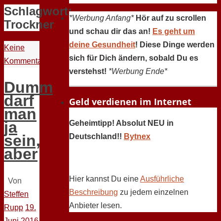
Schlagwort:
*Werbung Anfang*
Hör auf zu scrollen
Trockner
und schau dir das an!
Es geht um
deine Gesundheit
! Diese Dinge werden
Keine
sich für Dich ändern, sobald Du es
Kommentare
verstehst!
*Werbung Ende*
Dumm
darf
Geld verdienen im Internet
man
ja
Geheimtipp! Absolut NEU in
sein,
Deutschland!!
Bytnex
aber
Hier kannst Du eine
Ausführliche
Von
Beschreibung
zu jedem einzelnen
Steffen
Anbieter lesen.
Rupp
19.
Juni 2016