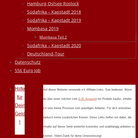
Hamburg Ostsee Rostock
Südafrika – Kapstadt 2018
Südafrika – Kapstadt 2019
Mombasa 2019
Mombasa Teil 2
Südafrika – Kapstadt 2020
Deutschland-Tour
Datenschutz
556 Euro Job
Hilfe
Auf dieser Website verwende ich Affiliate-Links. Das bedeutet: Wenn
für
du über einen solchen Link (
z.B. Amazon
) ein Produkt kaufst, erhalte
Deine
ich eine kleine Provision vom jeweiligen Anbieter. Für dich entstehen
Geldprobleme
dadurch keine zusätzlichen Kosten. Diese Links helfen mir dabei, die
!
Inhalte auf dieser Seite weiterhin kostenlos und unabhängig anbieten zu
können. Vielen Dank für deine Unterstützung!