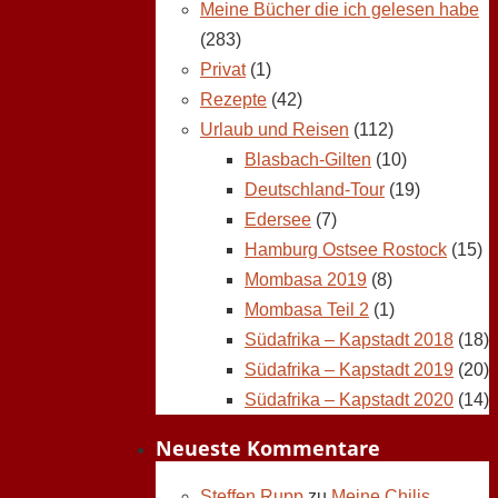
Meine Bücher die ich gelesen habe
(283)
Privat
(1)
Rezepte
(42)
Urlaub und Reisen
(112)
Blasbach-Gilten
(10)
Deutschland-Tour
(19)
Edersee
(7)
Hamburg Ostsee Rostock
(15)
Mombasa 2019
(8)
Mombasa Teil 2
(1)
Südafrika – Kapstadt 2018
(18)
Südafrika – Kapstadt 2019
(20)
Südafrika – Kapstadt 2020
(14)
Neueste Kommentare
Steffen Rupp
zu
Meine Chilis,