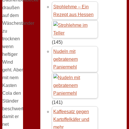
Strohlehme – Ein
draußen
Rezept aus Hessen
auf dem
Wäscheständer
zu
trocknen
(145)
wenn
Nudeln mit
heftiger
gebratenem
Wind
Paniermehl
geht. Aber
mit nem
Kasten
Cola den
Ständer
(141)
beschwert
Kaffeesatz gegen
damit er
Kartoffelkäfer und
net
mehr