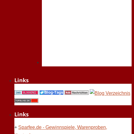
Links
Links
+
Sparfee.de - Gewinnspiele, Warenproben,