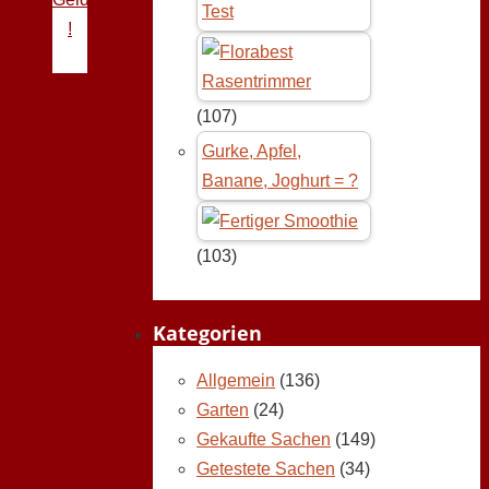
Test
!
(107)
Gurke, Apfel,
Banane, Joghurt = ?
(103)
Kategorien
Allgemein
(136)
Garten
(24)
Gekaufte Sachen
(149)
Getestete Sachen
(34)