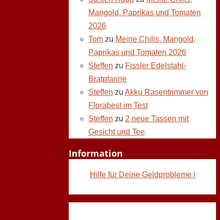
Mangold, Paprikas und Tomaten
2026
Tom
zu
Meine Chilis, Mangold,
Paprikas und Tomaten 2026
Steffen
zu
Fissler Edelstahl-
Bratpfanne
Steffen
zu
Akku Rasentrimmer von
Florabest im Test
Steffen
zu
2 neue Tassen mit
Gesicht und Tee
Information
Hilfe für Deine Geldprobleme !