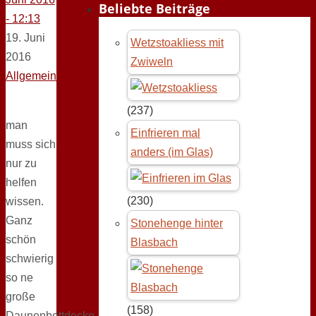
Beliebte Beiträge
- 12:13
19. Juni
Wetzstoakliess mit
2016
Zwiweln
Allgemein
(237)
man
Einfrieren mal
muss sich
anders (im Glas)
nur zu
helfen
(230)
wissen.
Ganz
Stonehenge hinter
schön
Blasbach
schwierig
so ne
große
(158)
Daunenbettdecke