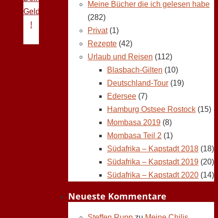
Meine Bücher die ich gelesen habe
Geldprobleme
(282)
!
Privat
(1)
Rezepte
(42)
Urlaub und Reisen
(112)
Blasbach-Gilten
(10)
Deutschland-Tour
(19)
Edersee
(7)
Hamburg Ostsee Rostock
(15)
Mombasa 2019
(8)
Mombasa Teil 2
(1)
Südafrika – Kapstadt 2018
(18)
Südafrika – Kapstadt 2019
(20)
Südafrika – Kapstadt 2020
(14)
Neueste Kommentare
Steffen Rupp
zu
Meine Chilis,