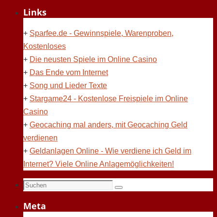
Links
+
Sparfee.de - Gewinnspiele, Warenproben,
Kostenloses
+
Die neusten Spiele im Online Casino
+
Das Ende vom Internet
+
Song und Lieder Texte
+
Stargame24 - Kostenlose Freispiele im Online
Casino
+
Geocaching mal anders, mit Geocaching Geld
verdienen
+
Geldanlagen Online - Wie verdiene ich Geld im
Internet? Viele Online Anlagemöglichkeiten!
Suchen
Suchen
nach:
Meta