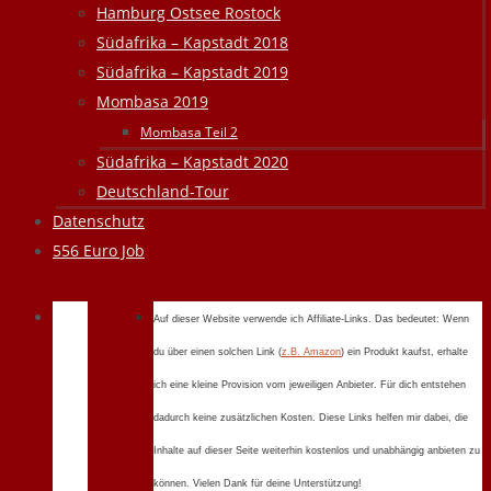
Hamburg Ostsee Rostock
Südafrika – Kapstadt 2018
Südafrika – Kapstadt 2019
Mombasa 2019
Mombasa Teil 2
Südafrika – Kapstadt 2020
Deutschland-Tour
Datenschutz
556 Euro Job
Auf dieser Website verwende ich Affiliate-Links. Das bedeutet: Wenn
du über einen solchen Link (
z.B. Amazon
) ein Produkt kaufst, erhalte
ich eine kleine Provision vom jeweiligen Anbieter. Für dich entstehen
dadurch keine zusätzlichen Kosten. Diese Links helfen mir dabei, die
Inhalte auf dieser Seite weiterhin kostenlos und unabhängig anbieten zu
können. Vielen Dank für deine Unterstützung!