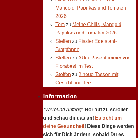
Mangold, Paprikas und Tomaten
2026
Tom
zu
Meine Chilis, Mangold,
Paprikas und Tomaten 2026
Steffen
zu
Fissler Edelstahl-
Bratpfanne
Steffen
zu
Akku Rasentrimmer von
Florabest im Test
Steffen
zu
2 neue Tassen mit
Gesicht und Tee
Information
*Werbung Anfang*
Hör auf zu scrollen
und schau dir das an!
Es geht um
deine Gesundheit
! Diese Dinge werden
sich für Dich ändern, sobald Du es