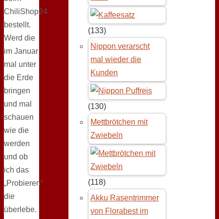
ChiliShop24
bestellt.
(133)
Werd die
Nippon verarscht
im Januar
mal wieder die
mal unter
Kunden
die Erde
bringen
und mal
(130)
schauen
Mettbrötchen mit
wie die
Zwiebeln
werden
und ob
ich das
(118)
„Probieren“
die
Akku Rasentrimmer
überlebe.
von Florabest im