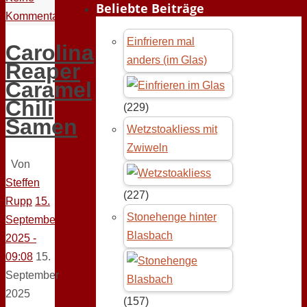
Beliebte Beiträge
Kommentare
Einfrieren mal
Carolina
anders (im Glas)
Reaper
Caramel
Chili
(229)
Samen
Wetzstoakliess mit
Zwiweln
Von
Steffen
(227)
Rupp
15.
Stonehenge hinter
September
Blasbach
2025 -
09:08
15.
September
2025
(157)