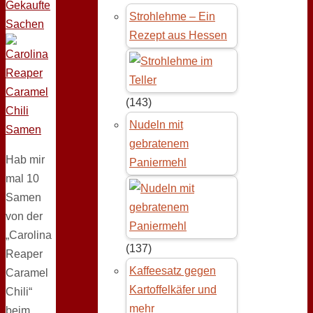
Gekaufte
Strohlehme – Ein
Sachen
Rezept aus Hessen
(143)
Nudeln mit
gebratenem
Hab mir
Paniermehl
mal 10
Samen
von der
„Carolina
(137)
Reaper
Kaffeesatz gegen
Caramel
Kartoffelkäfer und
Chili“
mehr
beim