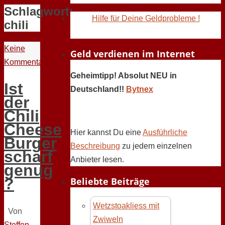
Schlagwort:
Hilfe für Deine Geldprobleme !
chili
Keine
Geld verdienen im Internet
Kommentare
Geheimtipp! Absolut NEU in
Ist
Deutschland!!
Bytnex
der
Chili
Cheese
Hier kannst Du eine
Ausführliche
Burger
Beschreibung
zu jedem einzelnen
scharf
Anbieter lesen.
genug
?
Beliebte Beiträge
Wetzstoakliess mit
Von
Zwiweln
Steffen