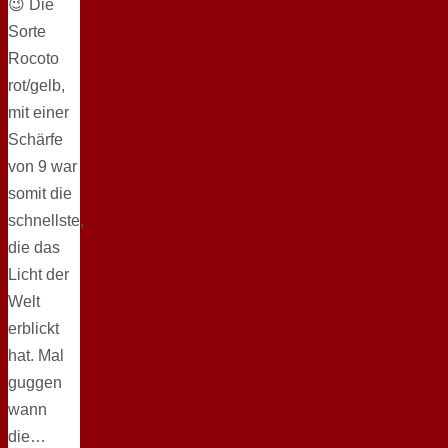
😉 Die
Sorte
Rocoto
rot/gelb,
mit einer
Schärfe
von 9 war
somit die
schnellste,
die das
Licht der
Welt
erblickt
hat. Mal
guggen
wann
die…