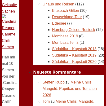
Urlaub und Reisen
(112)
Gekaufte
Blasbach-Gilten
(10)
Sachen
Deutschland-Tour
(19)
Edersee
(7)
Hamburg Ostsee Rostock
(15)
Mombasa 2019
(8)
Mombasa Teil 2
(1)
Südafrika – Kapstadt 2018
(18)
Südafrika – Kapstadt 2019
(20)
Hab mir
Südafrika – Kapstadt 2020
(14)
mal 10
Samen
Neueste Kommentare
von der
Steffen Rupp
zu
Meine Chilis,
„Carolina
Mangold, Paprikas und Tomaten
Reaper
2026
Caramel
Tom
zu
Meine Chilis, Mangold,
Chili“