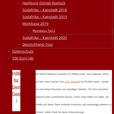
Hamburg Ostsee Rostock
Südafrika – Kapstadt 2018
Südafrika – Kapstadt 2019
Mombasa 2019
Mombasa Teil 2
Südafrika – Kapstadt 2020
Deutschland-Tour
Datenschutz
556 Euro Job
Hilfe
Auf dieser Website verwende ich Affiliate-Links. Das bedeutet: Wenn
für
du über einen solchen Link (
z.B. Amazon
) ein Produkt kaufst, erhalte
Deine
ich eine kleine Provision vom jeweiligen Anbieter. Für dich entstehen
Geldprobleme
dadurch keine zusätzlichen Kosten. Diese Links helfen mir dabei, die
!
Inhalte auf dieser Seite weiterhin kostenlos und unabhängig anbieten zu
können. Vielen Dank für deine Unterstützung!