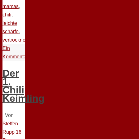
mamas
,
chili
,
leichte
schärfe
,
vertrocknet
Ein
Kommentar
Der
1.
Chili
Keimling
Von
Steffen
Rupp
16.