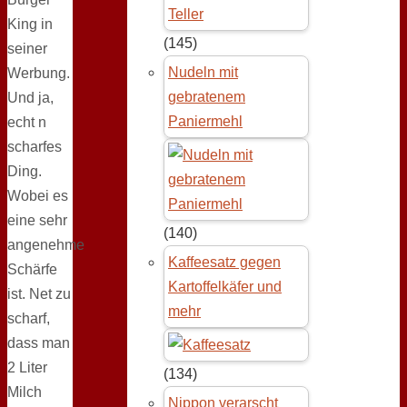
King in
(145)
seiner
Nudeln mit
Werbung.
gebratenem
Und ja,
Paniermehl
echt n
scharfes
Ding.
Wobei es
eine sehr
(140)
angenehme
Kaffeesatz gegen
Schärfe
Kartoffelkäfer und
ist. Net zu
mehr
scharf,
dass man
2 Liter
(134)
Milch
Nippon verarscht