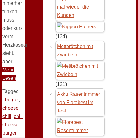
hinterher
mal wieder die
trinken
Kunden
muss
oder kurz
vorm
(134)
Herzkasper
Mettbrötchen mit
steht,
Zwiebeln
aber…
Mehr
Lesen
(121)
Tagged
Akku Rasentrimmer
burger
,
von Florabest im
cheese
,
Test
chili
,
chili
cheese
burger