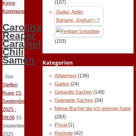
(107)
Keine
Kommentare
Gurke, Apfel,
Banane, Joghurt = ?
Carolina
Reaper
Caramel
(103)
Chili
Samen
Kategorien
Allgemein
(136)
Von
Garten
(24)
Steffen
Gekaufte Sachen
(149)
Rupp
15.
Getestete Sachen
(34)
September
Meine Bücher die ich gelesen habe
2025 -
(283)
09:08
15.
Privat
(1)
September
Rezepte
(42)
2025