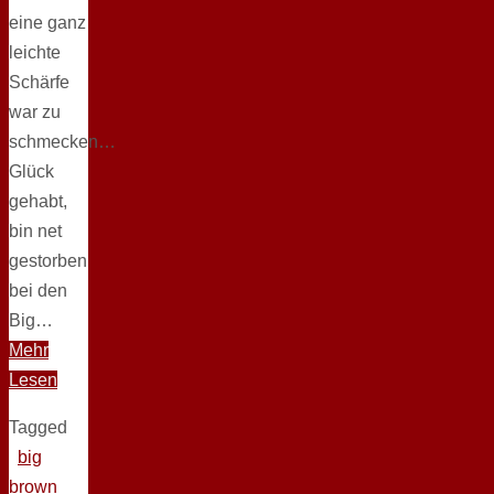
eine ganz
leichte
Schärfe
war zu
schmecken…
Glück
gehabt,
bin net
gestorben
bei den
Big…
Mehr
Lesen
Tagged
big
brown