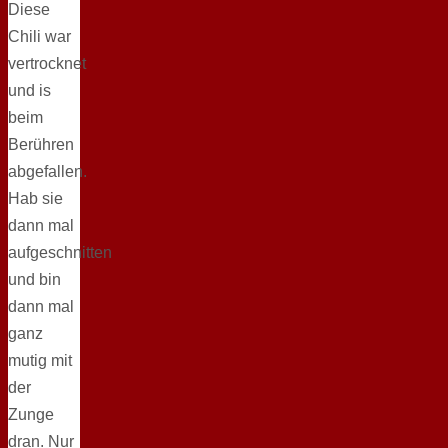
Diese
Chili war
vertrocknet
und is
beim
Berühren
abgefallen.
Hab sie
dann mal
aufgeschnitten
und bin
dann mal
ganz
mutig mit
der
Zunge
dran. Nur