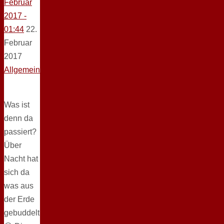
Februar
2017 -
01:44
22.
Februar
2017
Allgemein
Was ist
denn da
passiert?
Über
Nacht hat
sich da
was aus
der Erde
gebuddelt