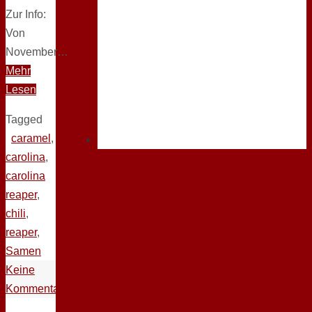
Zur Info:
Von
November…
Mehr
Lesen
Tagged
caramel
,
carolina
,
carolina
reaper
,
chili
,
reaper
,
Samen
Keine
Kommentare