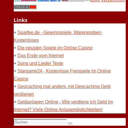
Links
+
Sparfee.de - Gewinnspiele, Warenproben,
Kostenloses
+
Die neusten Spiele im Online Casino
+
Das Ende vom Internet
+
Song und Lieder Texte
+
Stargame24 - Kostenlose Freispiele im Online
Casino
+
Geocaching mal anders, mit Geocaching Geld
verdienen
+
Geldanlagen Online - Wie verdiene ich Geld im
Internet? Viele Online Anlagemöglichkeiten!
Suchen
Suchen