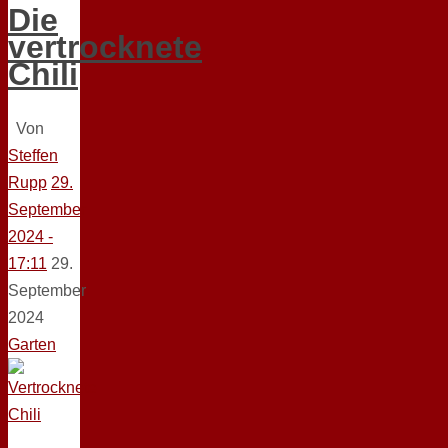
Die
vertrocknete
Chili
Von
Steffen
Rupp
29.
September
2024 -
17:11
29.
September
2024
Garten