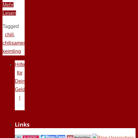
Mehr
Lesen
Tagged
chili
,
chilisamen
,
keimling
Hilfe
für
Deine
Geldprobleme
!
Links