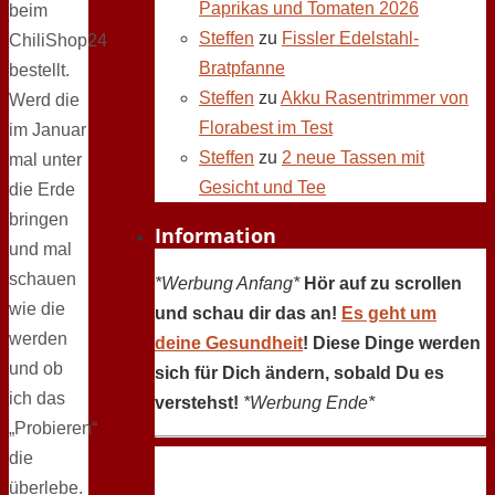
Paprikas und Tomaten 2026
beim
Steffen
zu
Fissler Edelstahl-
ChiliShop24
Bratpfanne
bestellt.
Steffen
zu
Akku Rasentrimmer von
Werd die
Florabest im Test
im Januar
Steffen
zu
2 neue Tassen mit
mal unter
Gesicht und Tee
die Erde
bringen
Information
und mal
schauen
*Werbung Anfang*
Hör auf zu scrollen
wie die
und schau dir das an!
Es geht um
werden
deine Gesundheit
! Diese Dinge werden
und ob
sich für Dich ändern, sobald Du es
ich das
verstehst!
*Werbung Ende*
„Probieren“
die
überlebe.