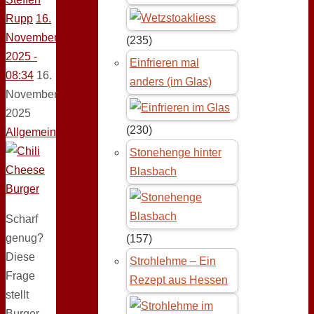
Rupp
16.
November
(235)
2025 -
Einfrieren mal
08:34
16.
anders (im Glas)
November
2025
(230)
Allgemein
Stonehenge hinter
Blasbach
Scharf
genug?
(157)
Diese
Strohlehme – Ein
Frage
Rezept aus Hessen
stellt
Burger