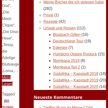
Meine Bücher die ich gelesen habe
Gral“,
(282)
„Die
Privat
(1)
Mord-
Rezepte
(42)
Clique“,
Urlaub und Reisen
(112)
„Die Diso-
Blasbach-Gilten
(10)
Hexe“,
Deutschland-Tour
(19)
„Tessy,
Edersee
(7)
die
Hamburg Ostsee Rostock
(15)
Adelige
Mombasa 2019
(8)
Blutsauger“,
Mombasa Teil 2
(1)
„Lorna,…
Südafrika – Kapstadt 2018
(18)
Mehr
Südafrika – Kapstadt 2019
(20)
Lesen
Südafrika – Kapstadt 2020
(14)
Tagged
Neueste Kommentare
der
dunkle
Steffen Rupp
zu
Meine Chilis,