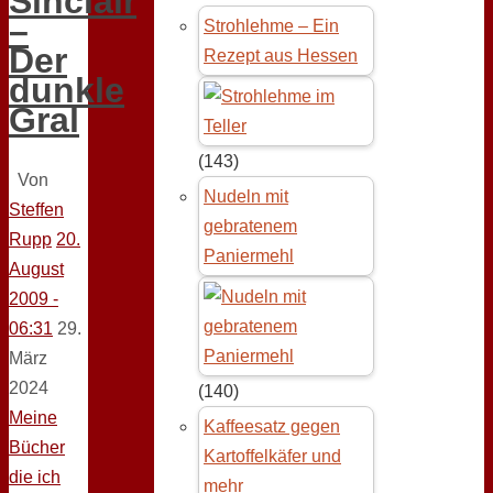
Sinclair
–
Strohlehme – Ein
Der
Rezept aus Hessen
dunkle
Gral
(143)
Von
Nudeln mit
Steffen
gebratenem
Rupp
20.
Paniermehl
August
2009 -
06:31
29.
März
2024
(140)
Meine
Kaffeesatz gegen
Bücher
Kartoffelkäfer und
die ich
mehr