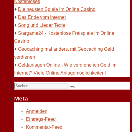
Kostenloses
+
Die neusten Spiele im Online Casino
+
Das Ende vom Internet
+
Song und Lieder Texte
+
Stargame24 - Kostenlose Freispiele im Online
Casino
+
Geocaching mal anders, mit Geocaching Geld
verdienen
+
Geldanlagen Online - Wie verdiene ich Geld im
Internet? Viele Online Anlagemöglichkeiten!
Suchen
Suchen
nach:
Meta
Anmelden
Eintrags-Feed
Kommentar-Feed