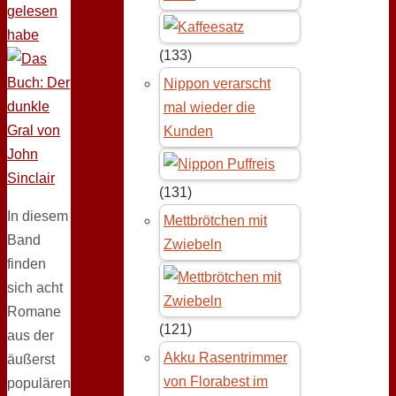
gelesen
habe
(133)
Nippon verarscht
mal wieder die
Kunden
(131)
In diesem
Mettbrötchen mit
Band
Zwiebeln
finden
sich acht
Romane
(121)
aus der
Akku Rasentrimmer
äußerst
von Florabest im
populären