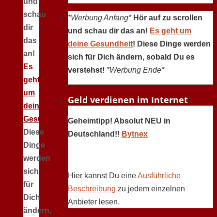
und
schau
*Werbung Anfang*
Hör auf zu scrollen
dir
und schau dir das an!
Es geht um
das
deine Gesundheit
! Diese Dinge werden
an!
sich für Dich ändern, sobald Du es
Es
verstehst!
*Werbung Ende*
geht
um
Geld verdienen im Internet
deine
Gesundheit
!
Geheimtipp! Absolut NEU in
Diese
Deutschland!!
Bytnex
Dinge
werden
sich
Hier kannst Du eine
Ausführliche
für
Beschreibung
zu jedem einzelnen
Dich
Anbieter lesen.
ändern,