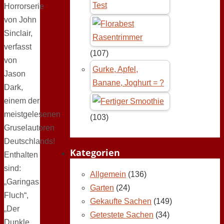
Test
Horrorserie
von John
Sinclair,
verfasst
(107)
von
Gurke, Apfel,
Jason
Banane, Joghurt = ?
Dark,
einem der
meistgelesenen
(103)
Gruselautoren
Deutschlands!
Kategorien
Enthalten
sind:
Allgemein
(136)
„Garingas
Garten
(24)
Fluch“,
Gekaufte Sachen
(149)
„Der
Getestete Sachen
(34)
Dunkle