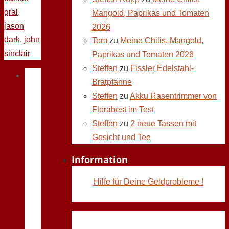
gral
,
Mangold, Paprikas und Tomaten
jason
2026
dark
,
john
Tom
zu
Meine Chilis, Mangold,
sinclair
Paprikas und Tomaten 2026
Steffen
zu
Fissler Edelstahl-
Bratpfanne
Steffen
zu
Akku Rasentrimmer von
Florabest im Test
Steffen
zu
2 neue Tassen mit
Gesicht und Tee
Information
Hilfe für Deine Geldprobleme !