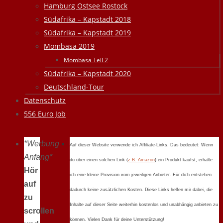
Hamburg Ostsee Rostock
Südafrika – Kapstadt 2018
Südafrika – Kapstadt 2019
Mombasa 2019
Mombasa Teil 2
Südafrika – Kapstadt 2020
Deutschland-Tour
Datenschutz
556 Euro Job
*Werbung
Auf dieser Website verwende ich Affiliate-Links. Das bedeutet: Wenn
Anfang*
du über einen solchen Link (
z.B. Amazon
) ein Produkt kaufst, erhalte
Hör
ich eine kleine Provision vom jeweiligen Anbieter. Für dich entstehen
auf
dadurch keine zusätzlichen Kosten. Diese Links helfen mir dabei, die
zu
Inhalte auf dieser Seite weiterhin kostenlos und unabhängig anbieten zu
scrollen
können. Vielen Dank für deine Unterstützung!